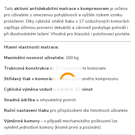
Tato
aktivní antidekubitní matrace s kompresorem
je určena
pro uživatele s omezenou pohyblivostí a vyšším rizikem vzniku
proleženin. Díky cyklické změně tlaku v 17 vzduchových komorách
zajišťuje účinnou prevenci dekubitů a zároveň poskytuje pohodlí i
při dlouhodobém ležení. Vhodná pro klasické i polohovací postele.
Hlavní vlastnosti matrace:
Maximální nosnost uživatele:
160 kg
Trubicová konstrukce
se 17 vzduchovými komorami
Střídavý tlak v komorách
pomocí připojeného kompresoru
Cyklická výměna vzduchu každých 12 minut
Snadná údržba
a omyvatelný povrch
Ruční nastavení tlaku
pro přizpůsobení dle hmotnosti uživatele
Výměnné komory
– v případě mechanického poškození lze
vyměnit jednotlivé komory (kromě první a poslední)