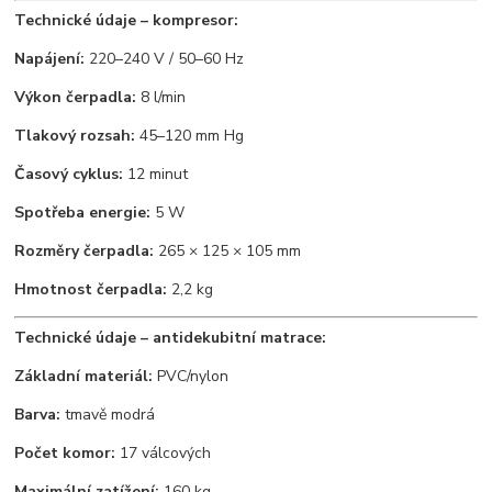
Technické údaje – kompresor:
Napájení:
220–240 V / 50–60 Hz
Výkon čerpadla:
8 l/min
Tlakový rozsah:
45–120 mm Hg
Časový cyklus:
12 minut
Spotřeba energie:
5 W
Rozměry čerpadla:
265 × 125 × 105 mm
Hmotnost čerpadla:
2,2 kg
Technické údaje – antidekubitní matrace:
Základní materiál:
PVC/nylon
Barva:
tmavě modrá
Počet komor:
17 válcových
Maximální zatížení:
160 kg