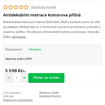
Ohodnotit produkt
Antidekubitni matrace komorova příčná
Antidekubitní trubicová matrace BioFlote\_5000 s kompresorem do 160
kg zajišťuje střídavý tlak ve 17 komorách, prevenci proleženin, pohodlí a
snadnou údržbu. Vhodná pro dlouhodobé ležení, polohovací i klasická
lůžka.
celý popis
Dostupnost
Skladem
Nejsme plátci DPH
5 598 Kč
/
ks
Přidat do košíku
Číslo produktu:
BioFlote_5000
EAN kód:
5903940700182
Hlídat cenu / dostupnost