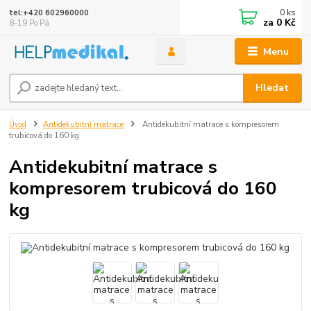
0
ks
tel:+420 602960000
za
0 Kč
8-19 Po Pá
Menu
Hledat
Úvod
Antidekubitní matrace
Antidekubitní matrace s kompresorem
trubicová do 160 kg
Antidekubitní matrace s
kompresorem trubicová do 160
kg