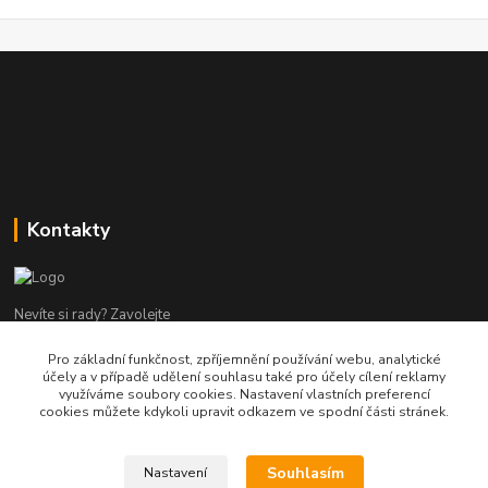
Kontakty
Nevíte si rady? Zavolejte
Pro základní funkčnost, zpříjemnění používání webu, analytické
tel:+420 602960000
účely a v případě udělení souhlasu také pro účely cílení reklamy
8-19 Po Pá
využíváme soubory cookies. Nastavení vlastních preferencí
cookies můžete kdykoli upravit odkazem ve spodní části stránek.
info@helpmedikal.cz
Souhlasím
Nastavení