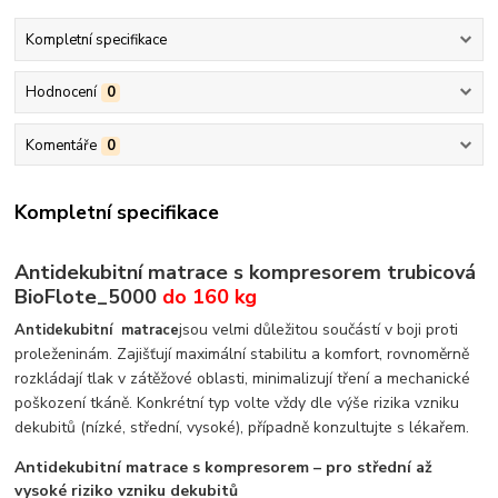
Kompletní specifikace
Hodnocení
0
Komentáře
0
Kompletní specifikace
Antidekubitní matrace s kompresorem trubicová
BioFlote_5000
do 160 kg
jsou velmi důležitou součástí v boji proti
Antidekubitní matrace
proleženinám. Zajišťují maximální stabilitu a komfort, rovnoměrně
rozkládají tlak v zátěžové oblasti, minimalizují tření a mechanické
poškození tkáně. Konkrétní typ volte vždy dle výše rizika vzniku
dekubitů (nízké, střední, vysoké), případně konzultujte s lékařem.
Antidekubitní matrace s kompresorem – pro střední až
vysoké riziko vzniku dekubitů