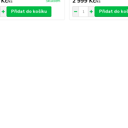
 Kč
2 999 Kč
Skladem
/
ks
/
ks
Přidat do košíku
Přidat do ko