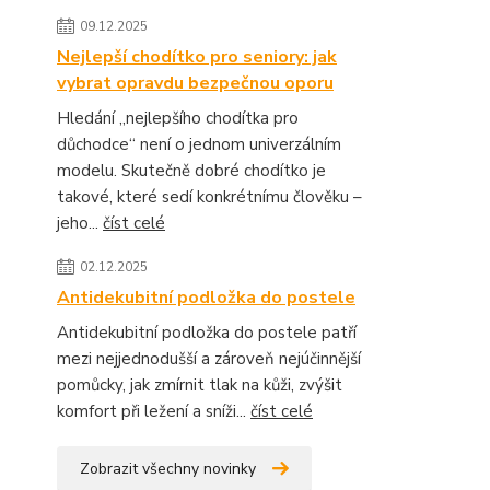
09.12.2025
Nejlepší chodítko pro seniory: jak
vybrat opravdu bezpečnou oporu
Hledání „nejlepšího chodítka pro
důchodce“ není o jednom univerzálním
modelu. Skutečně dobré chodítko je
takové, které sedí konkrétnímu člověku –
jeho...
číst celé
02.12.2025
Antidekubitní podložka do postele
Antidekubitní podložka do postele patří
mezi nejjednodušší a zároveň nejúčinnější
pomůcky, jak zmírnit tlak na kůži, zvýšit
komfort při ležení a sníži...
číst celé
Zobrazit všechny novinky