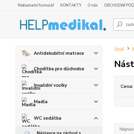
Reklamační formulář
KONTAKTY
O nás
OBCHODNÍ POD
Úvod
Antidekubitní matrace
Nást
Chodítka pro důchodce
Invalidní vozíky
Cena:
Madla
WC sedátka
Nejnově
Nástavce na záchod s