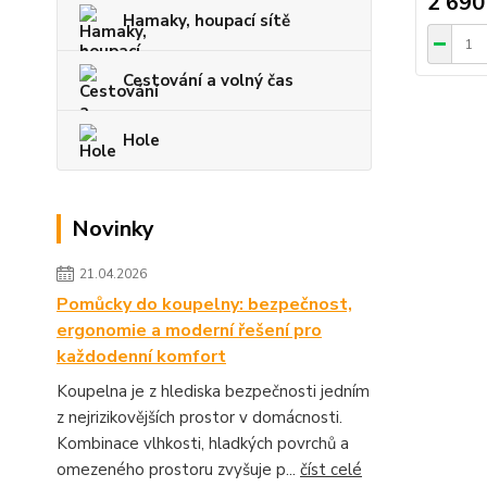
2 690
Hamaky, houpací sítě
Cestování a volný čas
Hole
Novinky
21.04.2026
Pomůcky do koupelny: bezpečnost,
ergonomie a moderní řešení pro
každodenní komfort
Koupelna je z hlediska bezpečnosti jedním
z nejrizikovějších prostor v domácnosti.
Kombinace vlhkosti, hladkých povrchů a
omezeného prostoru zvyšuje p...
číst celé