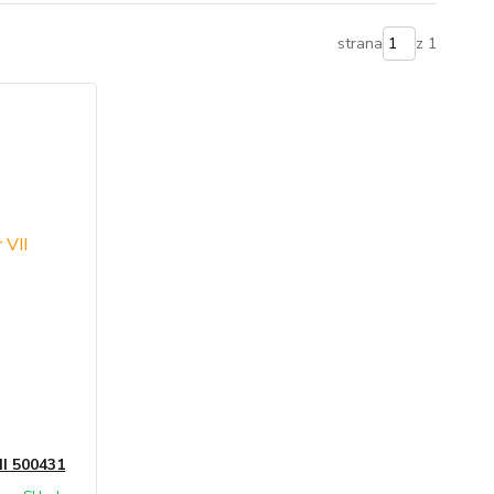
strana
z 1
II 500431