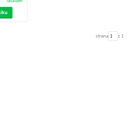
Skladem
šíku
strana
z 1