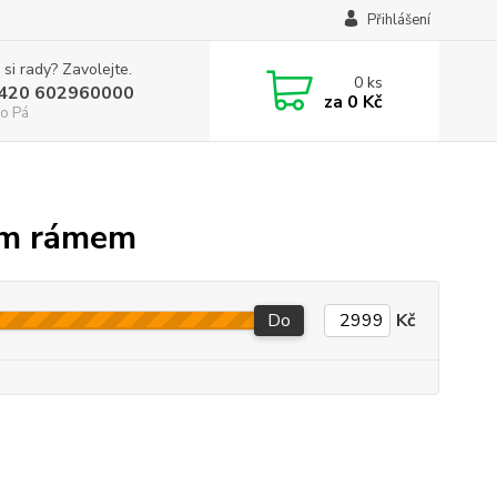
Přihlášení
 si rady? Zavolejte.
0
ks
+420 602960000
za
0 Kč
o Pá
ým rámem
Do
Kč