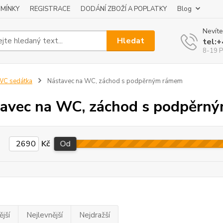
MÍNKY
REGISTRACE
DODÁNÍ ZBOŽÍ A POPLATKY
Blog
Nevíte
Hledat
tel:
8-19 P
WC sedátka
Nástavec na WC, záchod s podpěrným rámem
avec na WC, záchod s podpěrn
Kč
Od
jší
Nejlevnější
Nejdražší