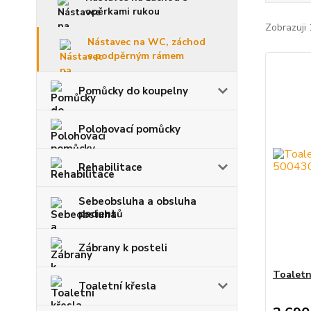
opěrkami rukou
Zobrazuji 
Nástavec na WC, záchod
s podpěrným rámem
Pomůcky do koupelny
Polohovací pomůcky
Rehabilitace
Sebeobsluha a obsluha
pacientů
Zábrany k posteli
Toaletn
Toaletní křesla