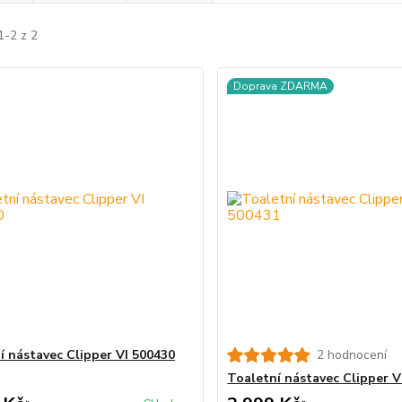
1-2 z 2
Doprava ZDARMA
í nástavec Clipper VI 500430
2 hodnocení
Toaletní nástavec Clipper V