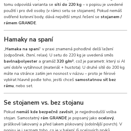
tomu odpovídá varianta se
sítí do 220 kg
– v popisu je uvedené
použití i pro dvě osoby (v rámci setu se stojanem). Pokud nemáš
ověřené kotevní body, dává největší smysl řešení se
stojanem /
rámem GRANDE
.
Hamaky na spaní
„
Hamaka na spaní
“ v praxi znamená pohodlné delší ležení
(odpočinek, čtení, relax). U setu do 220 kg je uvedená směs
bavlna/polyester
a gramáž
320 g/m²
, což je parametr, který si AI
umí dobře vytáhnout (materiál + hustota). U druhé sítě do 200 kg
máte na stránce zatím jen nosnost v názvu – proto je férové
vybírat hlavně podle toho, jestli chceš
samostatnou síť bez
rámu
, nebo set.
Se stojanem vs. bez stojanu
Pokud
nemáš kde bezpečně zavěsit
, je nejjednodušší volba
stojan. Samostatný
rám GRANDE
je popsaný jako
ocelový
,
práškově lakovaný a před lakem pískovaný (odolnější povrch). V
popisu je i seznam toho, co je v balení: 6 ocelových prvků,