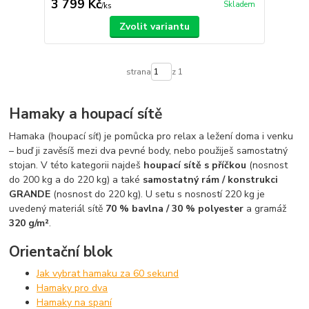
3 799 Kč
Skladem
/
ks
Zvolit variantu
strana
z 1
Hamaky a houpací sítě
Hamaka (houpací síť) je pomůcka pro relax a ležení doma i venku
– buď ji zavěsíš mezi dva pevné body, nebo použiješ samostatný
stojan. V této kategorii najdeš
houpací sítě s příčkou
(nosnost
do 200 kg a do 220 kg) a také
samostatný rám / konstrukci
GRANDE
(nosnost do 220 kg). U setu s nosností 220 kg je
uvedený materiál sítě
70 % bavlna / 30 % polyester
a gramáž
320 g/m²
.
Orientační blok
Jak vybrat hamaku za 60 sekund
Hamaky pro dva
Hamaky na spaní