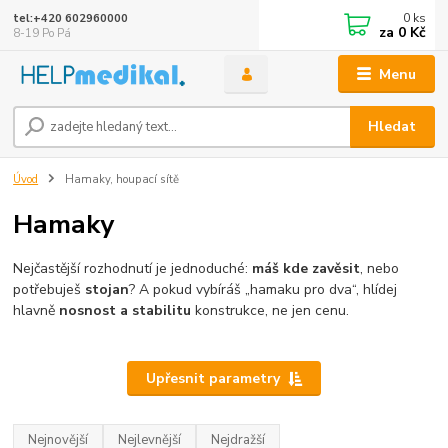
0
ks
tel:+420 602960000
za
0 Kč
8-19 Po Pá
Menu
Hledat
Úvod
Hamaky, houpací sítě
Hamaky
Nejčastější rozhodnutí je jednoduché:
máš kde zavěsit
, nebo
potřebuješ
stojan
? A pokud vybíráš „hamaku pro dva“, hlídej
hlavně
nosnost a stabilitu
konstrukce, ne jen cenu.
Upřesnit parametry
Nejnovější
Nejlevnější
Nejdražší