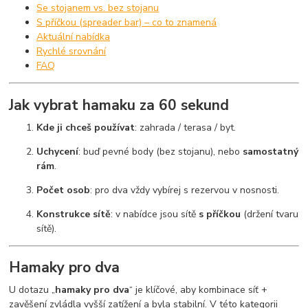
Se stojanem vs. bez stojanu
S příčkou (spreader bar) – co to znamená
Aktuální nabídka
Rychlé srovnání
FAQ
Jak vybrat hamaku za 60 sekund
Kde ji chceš používat
: zahrada / terasa / byt.
Uchycení
: buď pevné body (bez stojanu), nebo
samostatný
rám
.
Počet osob
: pro dva vždy vybírej s rezervou v nosnosti.
Konstrukce sítě
: v nabídce jsou sítě
s příčkou
(držení tvaru
sítě).
Hamaky pro dva
U dotazu „
hamaky pro dva
“ je klíčové, aby kombinace síť +
zavěšení zvládla vyšší zatížení a byla stabilní. V této kategorii