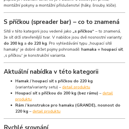
montážní pokyny a montážní příslušenství (háky, šrouby, klíče).
S příčkou (spreader bar) – co to znamená
Sítě v této kategorii jsou vedené jako
„s příčkou“
– to znamená,
že síť drží otevřenější tvar. V nabídce jsou dvě nosnostní varianty:
do 200 kg
a
do 220 kg
. Pro vyhledávání typu „houpací sítě
hamaky“ je dobré držet pojmy pohromadě:
hamaka = houpací síť
,
„s příčkou“ je konstrukční varianta.
Aktuální nabídka v této kategorii
Hamak / houpací síť s příčkou do 220 kg
(varianta/varianty setu) –
detail produktu
Houpací síť s příčkou do 200 kg (bez rámu)
–
detail
produktu
Rám / konstrukce pro hamaku (GRANDE), nosnost do
220 kg
–
detail produktu
Rychlé srovnání