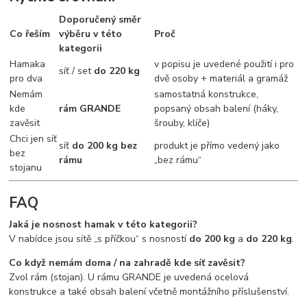
Doporučený směr
Co řeším
výběru v této
Proč
kategorii
Hamaka
v popisu je uvedené použití i pro
síť / set
do 220 kg
pro dva
dvě osoby + materiál a gramáž
Nemám
samostatná konstrukce,
kde
rám GRANDE
popsaný obsah balení (háky,
zavěsit
šrouby, klíče)
Chci jen síť
síť
do 200 kg bez
produkt je přímo vedený jako
bez
rámu
„bez rámu“
stojanu
FAQ
Jaká je nosnost hamak v této kategorii?
V nabídce jsou sítě „s příčkou“ s nosností
do 200 kg
a
do 220 kg
.
Co když nemám doma / na zahradě kde síť zavěsit?
Zvol rám (stojan). U rámu GRANDE je uvedená ocelová
konstrukce a také obsah balení včetně montážního příslušenství.