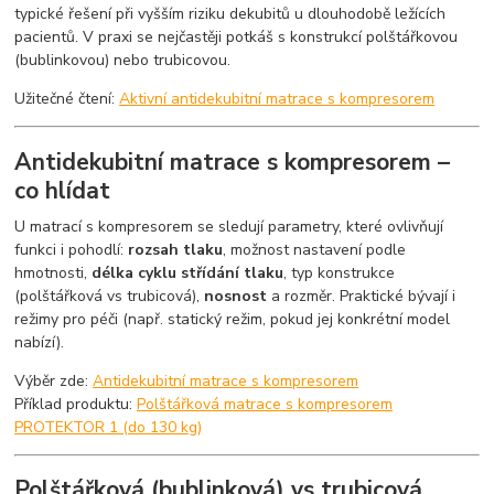
typické řešení při vyšším riziku dekubitů u dlouhodobě ležících
pacientů. V praxi se nejčastěji potkáš s konstrukcí polštářkovou
(bublinkovou) nebo trubicovou.
Užitečné čtení:
Aktivní antidekubitní matrace s kompresorem
Antidekubitní matrace s kompresorem –
co hlídat
U matrací s kompresorem se sledují parametry, které ovlivňují
funkci i pohodlí:
rozsah tlaku
, možnost nastavení podle
hmotnosti,
délka cyklu střídání tlaku
, typ konstrukce
(polštářková vs trubicová),
nosnost
a rozměr. Praktické bývají i
režimy pro péči (např. statický režim, pokud jej konkrétní model
nabízí).
Výběr zde:
Antidekubitní matrace s kompresorem
Příklad produktu:
Polštářková matrace s kompresorem
PROTEKTOR 1 (do 130 kg)
Polštářková (bublinková) vs trubicová