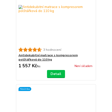
3 hodnocení
Antidekubitní matrace s kompresorem
polštářková do 110 kg
1 557 Kč
Není skladem
/
ks
Detail
Novinka