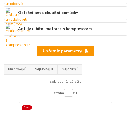
Ostatní antidekubitní pomůcky
Antidekubitní matrace s kompresorem
Upřesnit parametry
Nejnovější
Nejlevnější
Nejdražší
Zobrazuji 1-21 z 21
strana
z 1
Akce