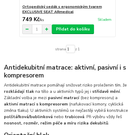
Ortopedický sedák s ergonomickým tvarem
EXCLUSIVE SEAT ARmedical
749 Kč
Skladem
/
ks
Přidat do košíku
strana
z 1
Antidekubitní matrace: aktivní, pasivní i s
kompresorem
Antidekubitní matrace pomáhají snižovat riziko proleženin tím, že
rozkládají tlak
na tělo a u aktivních typů jej i
střídavě mění
.
Základní volba je mezi
pasivní matrací
(bez kompresoru) a
aktivní matrací s kompresorem
(nafukovací komory, cyklická
změna tlaku). U aktivních systémů se nejčastěji vybírá konstrukce
polštářková/bublinková
nebo
trubicová
. Při výběru vždy řeš
nosnost, rozměr, režim péče a míru rizika dekubitů
.