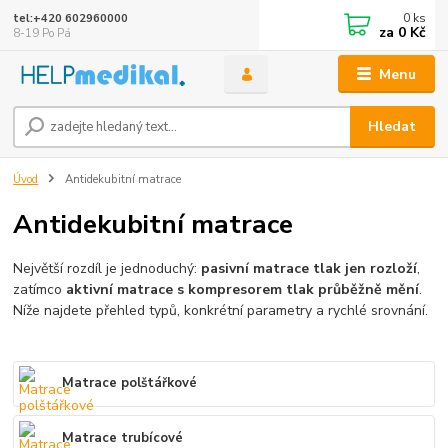
0
ks
tel:+420 602960000
za
0 Kč
8-19 Po Pá
Menu
Hledat
Úvod
Antidekubitní matrace
Antidekubitní matrace
Největší rozdíl je jednoduchý:
pasivní matrace tlak jen rozloží
,
zatímco
aktivní matrace s kompresorem tlak průběžně mění
.
Níže najdete přehled typů, konkrétní parametry a rychlé srovnání.
Matrace polštářkové
Matrace trubícové