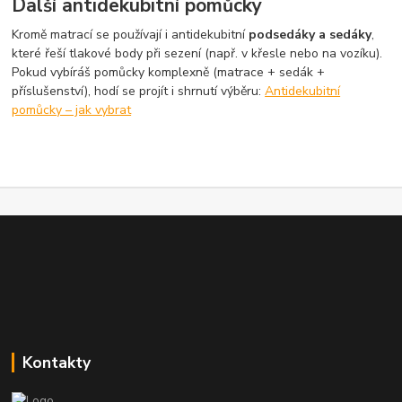
Další antidekubitní pomůcky
Kromě matrací se používají i antidekubitní
podsedáky a sedáky
,
které řeší tlakové body při sezení (např. v křesle nebo na vozíku).
Pokud vybíráš pomůcky komplexně (matrace + sedák +
příslušenství), hodí se projít i shrnutí výběru:
Antidekubitní
pomůcky – jak vybrat
Kontakty