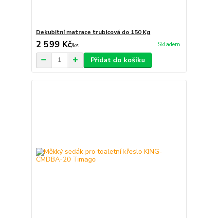
Dekubitní matrace trubicová do 150 Kg
2 599 Kč
Skladem
/
ks
Přidat do košíku