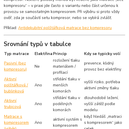
kompresoru“ – v praxi jde často o variantu nebo část určenou k
provozu se samostatným kompresorem. Při výběru si proto vždy
ověř, zda je součástí setu kompresor, nebo se vybírá zvlášť.
Příklad:
Antidekubitní polštářková matrace bez kompresoru
Srovnání typů v tabulce
Typ matrace
Elektřina
Princip
Kdy se typicky volí
rozložení tlaku
Pasivní (bez
prevence, klidný
Ne
materiálem /
kompresoru)
provoz bez elektřiny
profilací
Aktivní
střídání tlaku v
vyšší riziko, potřeba
polštářková /
Ano
menších
aktivní změny tlaku
bublinková
komorách
střídání tlaku v
dlouhodobé ležení,
Aktivní
Ano
podélných
vyšší zátěž podle
trubicová
komorách
modelu
Matrace s
když hledáš „matraci
aktivní systém s
kompresorem
Ano
s kompresorem“ jako
kompresorem
(výběr)
celek