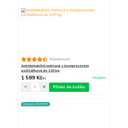
4 hodnocení
Antidekubitní matrace s kompresorem
polštářková do 130 kg
1 589 Kč
Skladem
/
ks
Přidat do košíku
Doprava ZDARMA