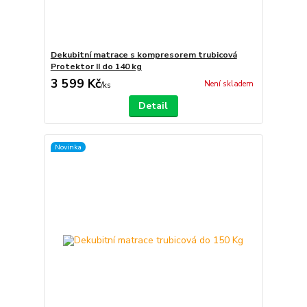
Dekubitní matrace s kompresorem trubicová
Protektor II do 140 kg
3 599 Kč
Není skladem
/
ks
Detail
Novinka