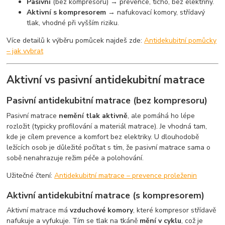
Pasivní
(bez kompresoru) → prevence, ticho, bez elektřiny.
Aktivní s kompresorem
→ nafukovací komory, střídavý
tlak, vhodné při vyšším riziku.
Více detailů k výběru pomůcek najdeš zde:
Antidekubitní pomůcky
– jak vybrat
Aktivní vs pasivní antidekubitní matrace
Pasivní antidekubitní matrace (bez kompresoru)
Pasivní matrace
nemění tlak aktivně
, ale pomáhá ho lépe
rozložit (typicky profilování a materiál matrace). Je vhodná tam,
kde je cílem prevence a komfort bez elektriky. U dlouhodobě
ležících osob je důležité počítat s tím, že pasivní matrace sama o
sobě nenahrazuje režim péče a polohování.
Užitečné čtení:
Antidekubitní matrace – prevence proleženin
Aktivní antidekubitní matrace (s kompresorem)
Aktivní matrace má
vzduchové komory
, které kompresor střídavě
nafukuje a vyfukuje. Tím se tlak na tkáně
mění v cyklu
, což je