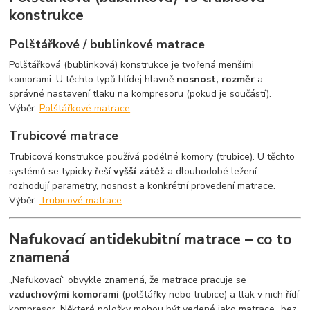
konstrukce
Polštářkové / bublinkové matrace
Polštářková (bublinková) konstrukce je tvořená menšími
komorami. U těchto typů hlídej hlavně
nosnost, rozměr
a
správné nastavení tlaku na kompresoru (pokud je součástí).
Výběr:
Polštářkové matrace
Trubicové matrace
Trubicová konstrukce používá podélné komory (trubice). U těchto
systémů se typicky řeší
vyšší zátěž
a dlouhodobé ležení –
rozhodují parametry, nosnost a konkrétní provedení matrace.
Výběr:
Trubicové matrace
Nafukovací antidekubitní matrace – co to
znamená
„Nafukovací“ obvykle znamená, že matrace pracuje se
vzduchovými komorami
(polštářky nebo trubice) a tlak v nich řídí
kompresor. Některé položky mohou být vedené jako matrace „bez