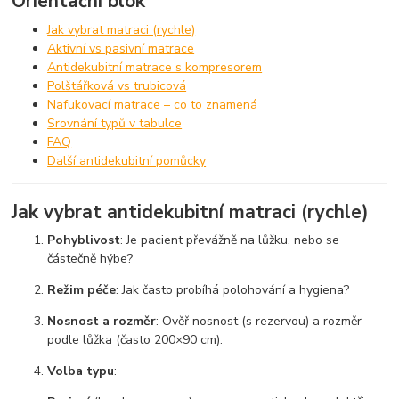
Orientační blok
Jak vybrat matraci (rychle)
Aktivní vs pasivní matrace
Antidekubitní matrace s kompresorem
Polštářková vs trubicová
Nafukovací matrace – co to znamená
Srovnání typů v tabulce
FAQ
Další antidekubitní pomůcky
Jak vybrat antidekubitní matraci (rychle)
Pohyblivost
: Je pacient převážně na lůžku, nebo se
částečně hýbe?
Režim péče
: Jak často probíhá polohování a hygiena?
Nosnost a rozměr
: Ověř nosnost (s rezervou) a rozměr
podle lůžka (často 200×90 cm).
Volba typu
: