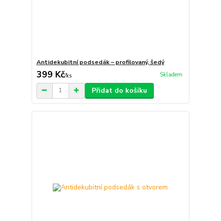
Antidekubitní podsedák – profilovaný, šedý
399 Kč
Skladem
/
ks
Přidat do košíku