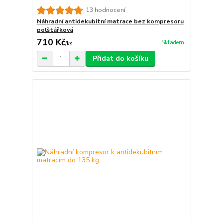
13 hodnocení
Náhradní antidekubitní matrace bez kompresoru
polštářková
710 Kč
Skladem
/
ks
Přidat do košíku