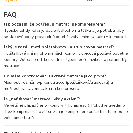
FAQ
Jak poznám, že potřebuji matraci s kompresorem?
Typicky tehdy, když je pacient dlouho na lůžku a je potřeba, aby
se tlakové body pravidelně odlehčovaly změnou tlaku v komorách.
Jaký je rozdíl mezi polštářkovou a trubicovou matrací?
Polštářková má mnoho menších komor, trubicová používá podélné
komory. Volba se řídí konkrétním typem péče, rizikem a parametry
matrace.
Co mám kontrolovat u aktivní matrace jako první?
Nosnost, rozměr, typ konstrukce (polštářková/trubicová) a
možnost nastavení tlaku na kompresoru.
Je „nafukovací matrace“ vždy aktivní?
Ve většině případů ano (komory + kompresor). Pokud je uvedeno
„bez kompresoru“, ověř si, zda je kompresor součástí setu nebo se
volí samostatně.