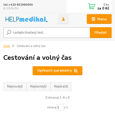
0
ks
tel:+420 602960000
za
0 Kč
8-19 Po Pá
Menu
Hledat
Úvod
Cestování a volný čas
Cestování a volný čas
Upřesnit parametry
Nejnovější
Nejlevnější
Nejdražší
Zobrazuji 1-6 z 6
strana
z 1