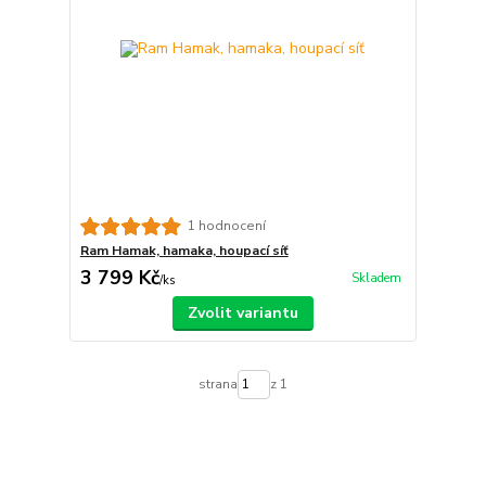
1 hodnocení
Ram Hamak, hamaka, houpací síť
3 799 Kč
Skladem
/
ks
Zvolit variantu
strana
z 1