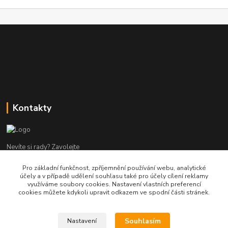
Kontakty
Nevíte si rady? Zavolejte
Pro základní funkčnost, zpříjemnění používání webu, analytické
tel:+420 602960000
účely a v případě udělení souhlasu také pro účely cílení reklamy
8-19 Po Pá
využíváme soubory cookies. Nastavení vlastních preferencí
cookies můžete kdykoli upravit odkazem ve spodní části stránek.
info@helpmedikal.cz
Souhlasím
Nastavení