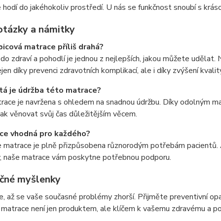
 hodí do jakéhokoliv prostředí. U nás se funkčnost snoubí s krás
otázky a námitky
bicová matrace příliš drahá?
 do zdraví a pohodlí je jednou z nejlepších, jakou můžete udělat.
ejen díky prevenci zdravotních komplikací, ale i díky zvýšení kvali
itá je údržba této matrace?
ace je navržena s ohledem na snadnou údržbu. Díky odolným mater
k věnovat svůj čas důležitějším věcem.
ace vhodná pro každého?
 matrace je plně přizpůsobena různorodým potřebám pacientů. Ať
, naše matrace vám poskytne potřebnou podporu.
čné myšlenky
, až se vaše současné problémy zhorší. Přijměte preventivní opa
á matrace není jen produktem, ale klíčem k vašemu zdravému a 