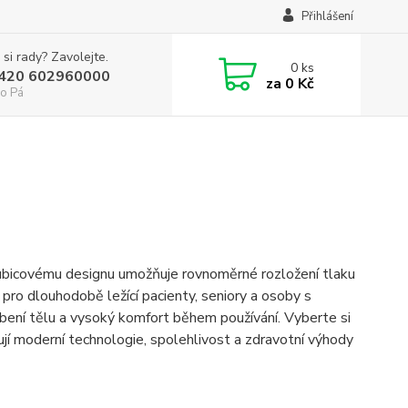
Přihlášení
 si rady? Zavolejte.
0
ks
+420 602960000
za
0 Kč
o Pá
 trubicovému designu umožňuje rovnoměrné rozložení tlaku
 pro dlouhodobě ležící pacienty, seniory a osoby s
bení tělu a vysoký komfort během používání. Vyberte si
nují moderní technologie, spolehlivost a zdravotní výhody