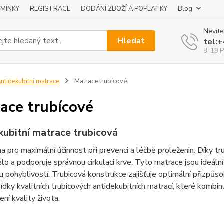
MÍNKY
REGISTRACE
DODÁNÍ ZBOŽÍ A POPLATKY
Blog
Nevíte
Hledat
tel:
8-19 P
ntidekubitní matrace
Matrace trubícové
ace trubícové
kubitní matrace trubicová
na pro maximální účinnost při prevenci a léčbě proleženin. Díky
ělo a podporuje správnou cirkulaci krve. Tyto matrace jsou ideální
pohyblivostí. Trubicová konstrukce zajišťuje optimální přizpůso
bídky kvalitních trubicových antidekubitních matrací, které kombi
ení kvality života.