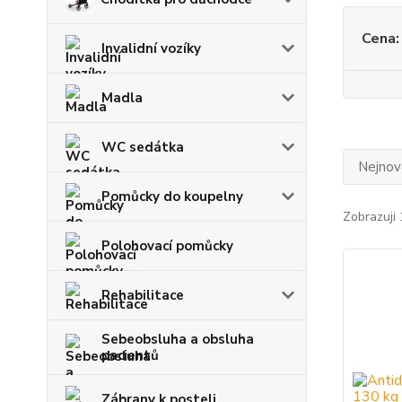
Cena:
Invalidní vozíky
Madla
WC sedátka
Nejnově
Pomůcky do koupelny
Zobrazuji 
Polohovací pomůcky
Rehabilitace
Sebeobsluha a obsluha
pacientů
Zábrany k posteli