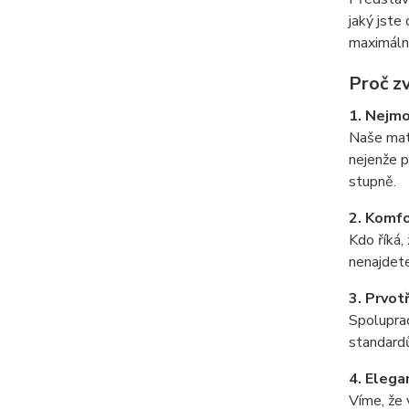
jaký jste
maximální
Proč zv
1. Nejmo
Naše matr
nejenže p
stupně.
2. Komfo
Kdo říká,
nenajdete
3. Prvot
Spoluprac
standardů
4. Elega
Víme, že 