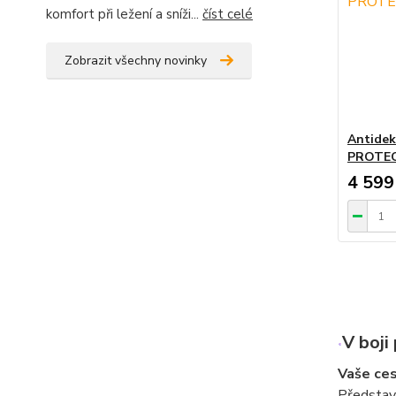
komfort při ležení a sníži...
číst celé
Zobrazit všechny novinky
Antidek
PROTEC
4 599
V boji
Vaše ce
Představt