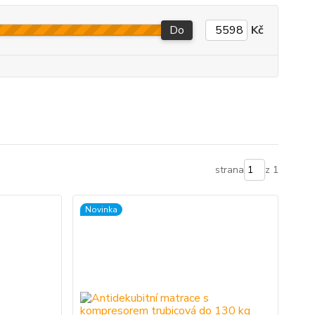
Do
Kč
strana
z 1
Novinka