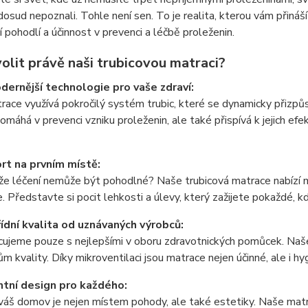
 dosud nepoznali. Tohle není sen. To je realita, kterou vám přináš
 pohodlí a účinnost v prevenci a léčbě proleženin.
olit právě naši trubicovou matraci?
dernější technologie pro vaše zdraví:
ace využívá pokročilý systém trubic, které se dynamicky přizpůs
omáhá v prevenci vzniku proleženin, ale také přispívá k jejich efekt
rt na prvním místě:
 že léčení nemůže být pohodlné? Naše trubicová matrace nabízí 
. Představte si pocit lehkosti a úlevy, který zažijete pokaždé, kd
řídní kvalita od uznávaných výrobců:
ujeme pouze s nejlepšími v oboru zdravotnických pomůcek. Naše 
m kvality. Díky mikroventilaci jsou matrace nejen účinné, ale i hy
ntní design pro každého:
váš domov je nejen místem pohody, ale také estetiky. Naše mat