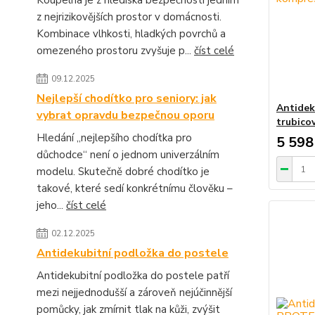
Koupelna je z hlediska bezpečnosti jedním
z nejrizikovějších prostor v domácnosti.
Kombinace vlhkosti, hladkých povrchů a
omezeného prostoru zvyšuje p...
číst celé
09.12.2025
Nejlepší chodítko pro seniory: jak
Antidek
vybrat opravdu bezpečnou oporu
trubico
Hledání „nejlepšího chodítka pro
5 598
důchodce“ není o jednom univerzálním
modelu. Skutečně dobré chodítko je
takové, které sedí konkrétnímu člověku –
jeho...
číst celé
02.12.2025
Antidekubitní podložka do postele
Antidekubitní podložka do postele patří
mezi nejjednodušší a zároveň nejúčinnější
pomůcky, jak zmírnit tlak na kůži, zvýšit