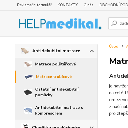
Reklamační formulář
KONTAKTY
O nás
OBCHODNÍ POD
Úvod
A
Antidekubitní matrace
Matr
Matrace polštářkové
Antide
Matrace trubícové
je navrže
Ostatní antidekubitní
na celé t
pomůcky
omezenou 
z naší na
Antidekubitní matrace s
pro zlepš
kompresorem
Chodítka pro důchodce