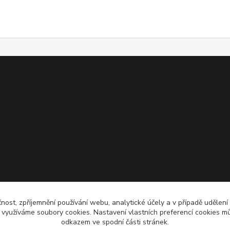
čnost, zpříjemnění používání webu, analytické účely a v případě udělení
y využíváme soubory cookies. Nastavení vlastních preferencí cookies mů
odkazem ve spodní části stránek.