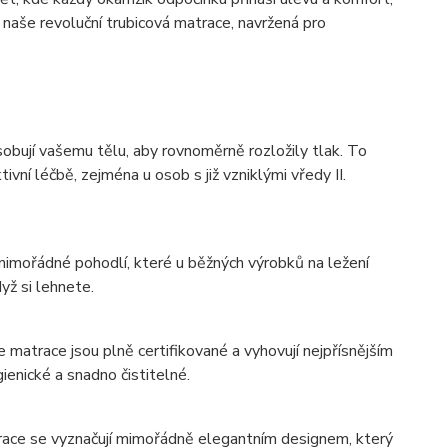
í naše revoluční trubicová matrace, navržená pro
obují vašemu tělu, aby rovnoměrně rozložily tlak. To
ivní léčbě, zejména u osob s již vzniklými vředy II.
mimořádné pohodlí, které u běžných výrobků na ležení
yž si lehnete.
matrace jsou plně certifikované a vyhovují nejpřísnějším
gienické a snadno čistitelné.
race se vyznačují mimořádně elegantním designem, který