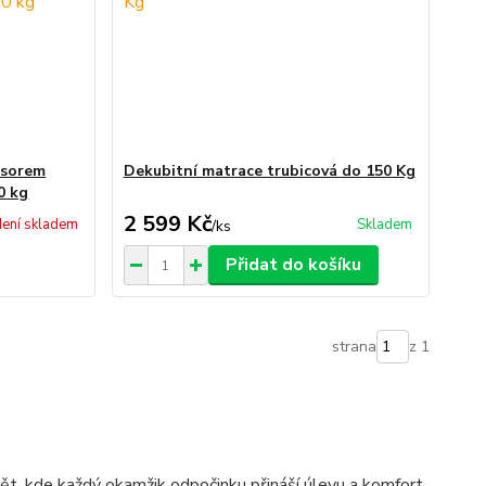
esorem
Dekubitní matrace trubicová do 150 Kg
0 kg
2 599 Kč
ení skladem
Skladem
/
ks
Přidat do košíku
strana
z 1
ět, kde každý okamžik odpočinku přináší úlevu a komfort,