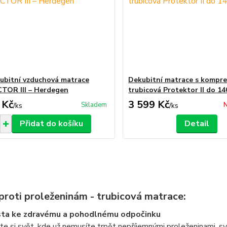
ubitní vzduchová matrace
Dekubitní matrace s kompr
TOR III – Herdegen
trubicová Protektor II do 14
 Kč
3 599 Kč
Skladem
N
/
ks
/
ks
Přidat do košíku
Detail
 proti proleženinám - trubicová matrace:
sta ke zdravému a pohodlnému odpočinku
e si svět, kde už nemusíte trpět nepříjemnými proleženinami, sv