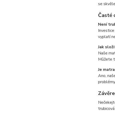
se skvěle
Časté 
Není tru
Investice
vyplatí n
Jak slož
Naše matr
Můžete ta
Je matr
Ano, naše
problémy
Závěre
Nečekejte
trubicov