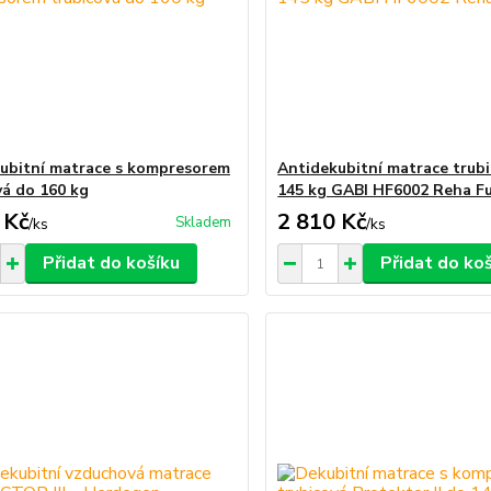
ubitní matrace s kompresorem
Antidekubitní matrace trub
vá do 160 kg
145 kg GABI HF6002 Reha F
 Kč
2 810 Kč
Skladem
/
ks
/
ks
Přidat do košíku
Přidat do ko