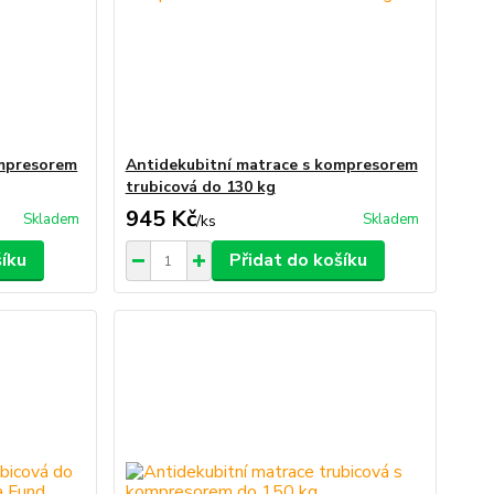
ompresorem
Antidekubitní matrace s kompresorem
trubicová do 130 kg
945 Kč
Skladem
Skladem
/
ks
šíku
Přidat do košíku