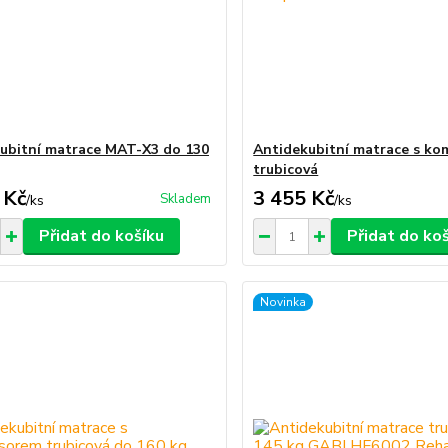
ubitní matrace MAT-X3 do 130
Antidekubitní matrace s k
trubicová
 Kč
3 455 Kč
Skladem
/
ks
/
ks
Přidat do košíku
Přidat do ko
Novinka