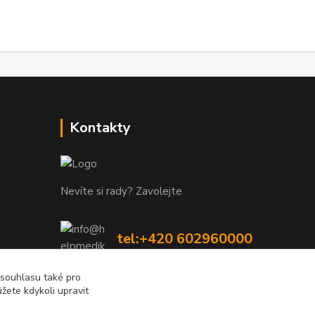
Kontakty
Nevíte si rady? Zavolejte
tel:+420 602960000
8-19 Po Pá
 souhlasu také pro
žete kdykoli upravit
info@helpmedikal.cz