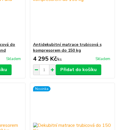
icová do
Antidekubitní matrace trubicová s
und
kompresorem do 150 kg
4 295 Kč
Skladem
Skladem
/
ks
šíku
Přidat do košíku
Novinka