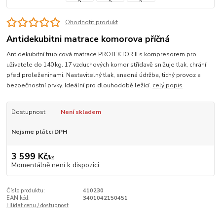
Ohodnotit produkt
Antidekubitni matrace komorova příčná
Antidekubitní trubicová matrace PROTEKTOR II s kompresorem pro
uživatele do 140 kg. 17 vzduchových komor střídavě snižuje tlak, chrání
před proleženinami. Nastavitelný tlak, snadná údržba, tichý provoz a
bezpečnostní prvky. Ideální pro dlouhodobě ležící.
celý popis
Dostupnost
Není skladem
Nejsme plátci DPH
3 599 Kč
/
ks
Momentálně není k dispozici
Číslo produktu:
410230
EAN kód:
3401042150451
Hlídat cenu / dostupnost