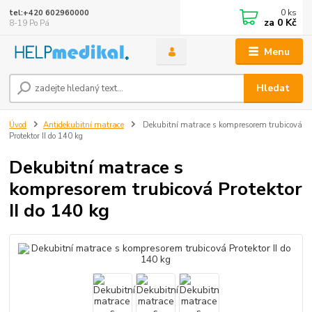
0
ks
tel:+420 602960000
za
0 Kč
8-19 Po Pá
Menu
Hledat
Úvod
Antidekubitní matrace
Dekubitní matrace s kompresorem trubicová
Protektor II do 140 kg
Dekubitní matrace s
kompresorem trubicová Protektor
II do 140 kg