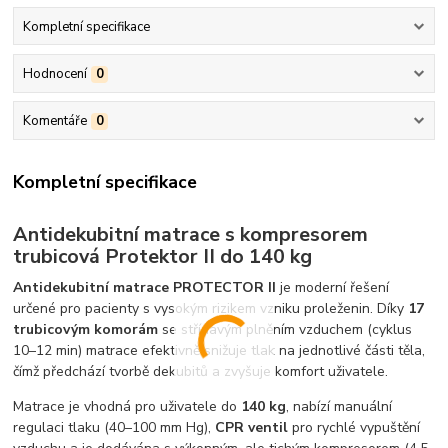
Kompletní specifikace
Hodnocení
0
Komentáře
0
Kompletní specifikace
Antidekubitní matrace s kompresorem
trubicová Protektor II do 140 kg
Antidekubitní matrace PROTECTOR II
je moderní řešení
určené pro pacienty s vysokým rizikem vzniku proleženin. Díky
17
trubicovým komorám
se střídavým plněním vzduchem (cyklus
10–12 min) matrace efektivně snižuje tlak na jednotlivé části těla,
čímž předchází tvorbě dekubitů a zvyšuje komfort uživatele.
Matrace je vhodná pro uživatele do
140 kg
, nabízí manuální
regulaci tlaku (40–100 mm Hg),
CPR ventil
pro rychlé vypuštění