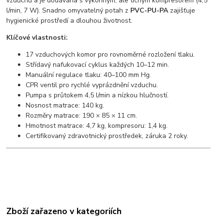
vzduchu a je dodávána s výkonným, ale tichým kompresorem (4,5
l/min, 7 W). Snadno omyvatelný potah z
PVC-PU-PA
zajišťuje
hygienické prostředí a dlouhou životnost.
Klíčové vlastnosti:
17 vzduchových komor pro rovnoměrné rozložení tlaku.
Střídavý nafukovací cyklus každých 10–12 min.
Manuální regulace tlaku: 40–100 mm Hg.
CPR ventil pro rychlé vyprázdnění vzduchu.
Pumpa s průtokem 4,5 l/min a nízkou hlučností.
Nosnost matrace: 140 kg.
Rozměry matrace: 190 × 85 × 11 cm.
Hmotnost matrace: 4,7 kg, kompresoru: 1,4 kg.
Certifikovaný zdravotnický prostředek, záruka 2 roky.
Zboží zařazeno v kategoriích