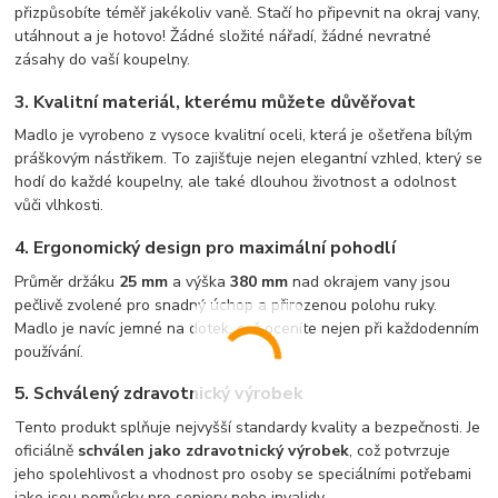
přizpůsobíte téměř jakékoliv vaně. Stačí ho připevnit na okraj vany,
utáhnout a je hotovo! Žádné složité nářadí, žádné nevratné
zásahy do vaší koupelny.
3.
Kvalitní materiál, kterému můžete důvěřovat
Madlo je vyrobeno z vysoce kvalitní oceli, která je ošetřena bílým
práškovým nástřikem. To zajišťuje nejen elegantní vzhled, který se
hodí do každé koupelny, ale také dlouhou životnost a odolnost
vůči vlhkosti.
4.
Ergonomický design pro maximální pohodlí
Průměr držáku
25 mm
a výška
380 mm
nad okrajem vany jsou
pečlivě zvolené pro snadný úchop a přirozenou polohu ruky.
Madlo je navíc jemné na dotek, což oceníte nejen při každodenním
používání.
5.
Schválený zdravotnický výrobek
Tento produkt splňuje nejvyšší standardy kvality a bezpečnosti. Je
oficiálně
schválen jako zdravotnický výrobek
, což potvrzuje
jeho spolehlivost a vhodnost pro osoby se speciálními potřebami
jako jsou pomůcky pro seniory nebo invalidy.