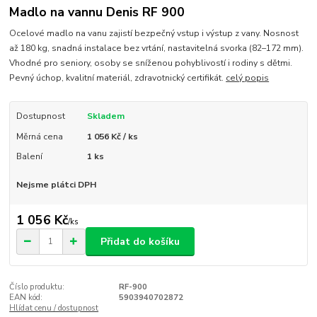
Madlo na vannu Denis RF 900
Ocelové madlo na vanu zajistí bezpečný vstup i výstup z vany. Nosnost
až 180 kg, snadná instalace bez vrtání, nastavitelná svorka (82–172 mm).
Vhodné pro seniory, osoby se sníženou pohyblivostí i rodiny s dětmi.
Pevný úchop, kvalitní materiál, zdravotnický certifikát.
celý popis
Dostupnost
Skladem
Měrná cena
1 056 Kč / ks
Balení
1 ks
Nejsme plátci DPH
1 056 Kč
/
ks
Přidat do košíku
Číslo produktu:
RF-900
EAN kód:
5903940702872
Hlídat cenu / dostupnost