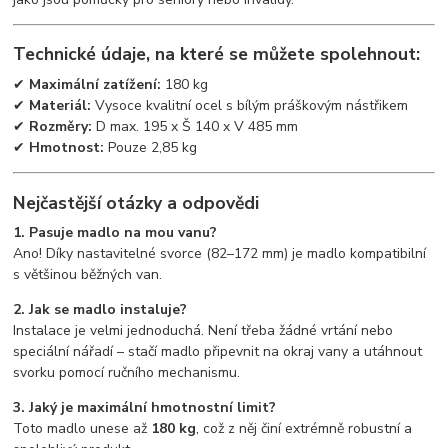
Technické údaje, na které se můžete spolehnout:
✔
Maximální zatížení:
180 kg
✔
Materiál:
Vysoce kvalitní ocel s bílým práškovým nástřikem
✔
Rozměry:
D max. 195 x Š 140 x V 485 mm
✔
Hmotnost:
Pouze 2,85 kg
Nejčastější otázky a odpovědi
1. Pasuje madlo na mou vanu?
Ano! Díky nastavitelné svorce (82–172 mm) je madlo kompatibilní
s většinou běžných van.
2. Jak se madlo instaluje?
Instalace je velmi jednoduchá. Není třeba žádné vrtání nebo
speciální nářadí – stačí madlo připevnit na okraj vany a utáhnout
svorku pomocí ručního mechanismu.
3. Jaký je maximální hmotnostní limit?
Toto madlo unese až
180 kg
, což z něj činí extrémně robustní a