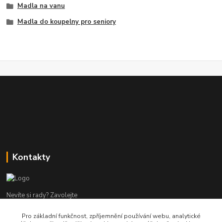
Madla na vanu
Madla do koupelny pro seniory
Kontakty
Nevíte si rady? Zavolejte
Pro základní funkčnost, zpříjemnění používání webu, analytické
tel:+420 602960000