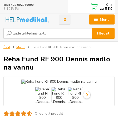
0
ks
tel:+420 602960000
za
0 Kč
8-19 Po Pá
Menu
Hledat
Úvod
Madla
Reha Fund RF 900 Dennis madlo na vannu
Reha Fund RF 900 Dennis madlo
na vannu
Ohodnotit produkt