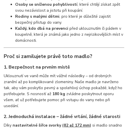
Osoby se sníženou pohyblivostí
, které chtějí získat zpět
svou nezávislost a jistotu při koupání.
Rodiny s malými dětmi
, pro které je důležité zajistit
bezpečný přístup do vany.
Každý, kdo dbá na prevenci
před uklouznutím či pádem v
koupelně, která je známá jako jedno z nejrizikovějších míst v
domácnosti.
Proč si zamilujete právě toto madlo?
1.
Bezpečnost na prvním místě
Uklouznutí ve vaně může mít vážné následky – od drobných
zranění až po komplikované zlomeniny. Naše madlo je navrženo
tak, aby vám poskytlo pevný a spolehlivý úchop pokaždé, když ho
potřebujete. S nosností až
180 kg
zvládne poskytnout oporu
všem, ať už potřebujete pomoc při vstupu do vany nebo při
usedání.
2.
Jednoduchá instalace – žádné vrtání, žádné starosti
Díky
nastavitelné šířce svorky
(82 až 172 mm
)
si madlo snadno