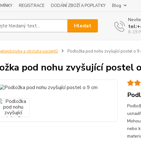
MÍNKY
REGISTRACE
DODÁNÍ ZBOŽÍ A POPLATKY
Blog
Nevíte
Hledat
tel:
8-19 P
ebeobsluha a obsluha pacientů
Podložka pod nohu zvyšující postel o 9
ožka pod nohu zvyšující postel 
Podl
Podlož
usnadňu
Mohou 
nebo k
materiá