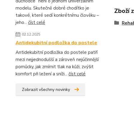
důchodce“ není o jednom univerzálním
modelu. Skutečně dobré chodítko je
Zboží 
takové, které sedí konkrétnímu člověku –
jeho...
číst celé
Rehab
02.12.2025
Antidekubitní podložka do postele
Antidekubitní podložka do postele patří
mezi nejjednodušší a zároveň nejúčinnější
pomůcky, jak zmírnit tlak na kůži, zvýšit
komfort při ležení a sníži...
číst celé
Zobrazit všechny novinky