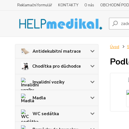
Reklamační formulář
KONTAKTY
O nás
OBCHODNÍ POD
Úvod
S
Antidekubitní matrace
Podl
Chodítka pro důchodce
Invalidní vozíky
Madla
WC sedátka