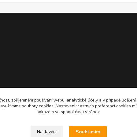
čnost, zpříjemnění používání webu, analytické účely a v případě udělení
y využíváme soubory cookies. Nastavení vlastních preferencí cookies mů
odkazem ve spodní části stránek.
Souhlasím
Nastavení