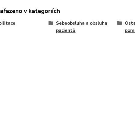
zařazeno v kategoriích
ilitace
Sebeobsluha a obsluha
Osta
pacientů
pom