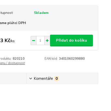
tupnost
Skladem
sme plátci DPH
3 Kč
Přidat do košíku
/
ks
roduktu:
820210
EAN kód:
3401060299880
cenu / dostupnost
Komentáře
0