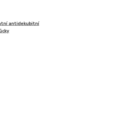
tní antidekubitní
ůcky