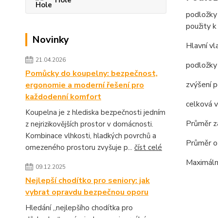
Hole
podložk
použity k
Novinky
Hlavní vl
21.04.2026
podložky 
Pomůcky do koupelny: bezpečnost,
zvýšení p
ergonomie a moderní řešení pro
každodenní komfort
celková v
Koupelna je z hlediska bezpečnosti jedním
Průměr z
z nejrizikovějších prostor v domácnosti.
Kombinace vlhkosti, hladkých povrchů a
Průměr o
omezeného prostoru zvyšuje p...
číst celé
Maximální
09.12.2025
Nejlepší chodítko pro seniory: jak
vybrat opravdu bezpečnou oporu
Hledání „nejlepšího chodítka pro