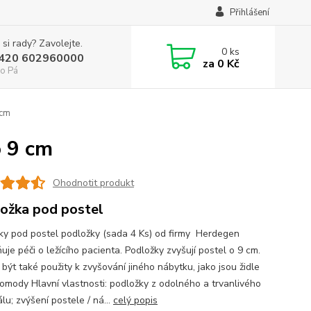
Přihlášení
 si rady? Zavolejte.
0
ks
+420 602960000
za
0 Kč
o Pá
 cm
o 9 cm
Ohodnotit produkt
ožka pod postel
ky pod postel podložky (sada 4 Ks) od firmy Herdegen
je péči o ležícího pacienta. Podložky zvyšují postel o 9 cm.
být také použity k zvyšování jiného nábytku, jako jsou židle
omody Hlavní vlastnosti: podložky z odolného a trvanlivého
lu; zvýšení postele / ná...
celý popis