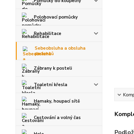
Pomůcky do koupelny
Polohovací pomůcky
Rehabilitace
Sebeobsluha a obsluha
pacientů
Zábrany k posteli
Toaletní křesla
Kompl
Hamaky, houpací sítě
Komple
Cestování a volný čas
Podlož