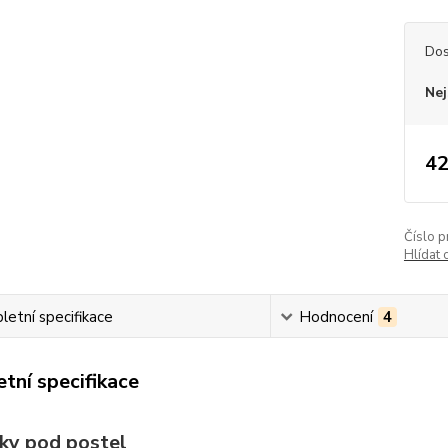
Dos
Nej
42
Číslo p
Hlídat 
etní specifikace
Hodnocení
4
tní specifikace
ky pod postel