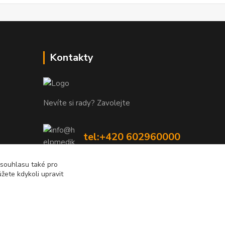
Kontakty
Nevíte si rady? Zavolejte
tel:+420 602960000
8-19 Po Pá
 souhlasu také pro
žete kdykoli upravit
info@helpmedikal.cz