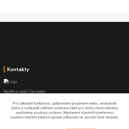
Kontakty
Nevíte si rady? Zavolejte
Pro základní funkčnost, zpříjemnění používání webu, analytické
tel:+420 602960000
účely a v případě udělení souhlasu také pro účely cílení reklamy
8-19 Po Pá
využíváme soubory cookies. Nastavení vlastních preferencí
cookies můžete kdykoli upravit odkazem ve spodní části stránek.
info@helpmedikal.cz