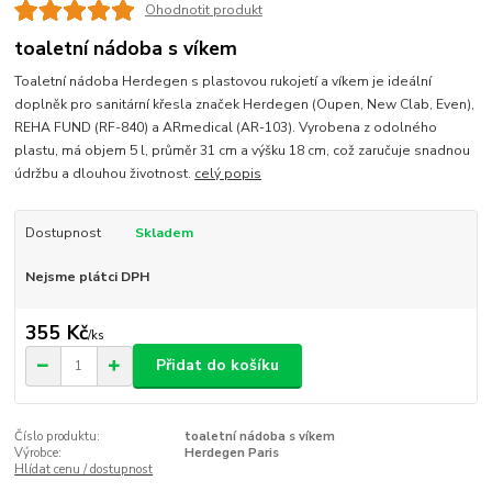
Ohodnotit produkt
toaletní nádoba s víkem
Toaletní nádoba Herdegen s plastovou rukojetí a víkem je ideální
doplněk pro sanitární křesla značek Herdegen (Oupen, New Clab, Even),
REHA FUND (RF-840) a ARmedical (AR-103). Vyrobena z odolného
plastu, má objem 5 l, průměr 31 cm a výšku 18 cm, což zaručuje snadnou
údržbu a dlouhou životnost.
celý popis
Dostupnost
Skladem
Nejsme plátci DPH
355 Kč
/
ks
Přidat do košíku
Číslo produktu:
toaletní nádoba s víkem
Výrobce:
Herdegen Paris
Hlídat cenu / dostupnost