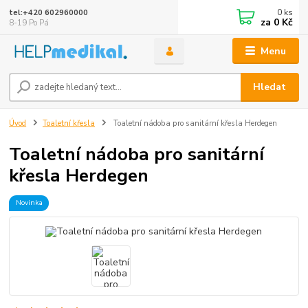
0
ks
tel:+420 602960000
za
0 Kč
8-19 Po Pá
Menu
Hledat
Úvod
Toaletní křesla
Toaletní nádoba pro sanitární křesla Herdegen
Toaletní nádoba pro sanitární
křesla Herdegen
Novinka