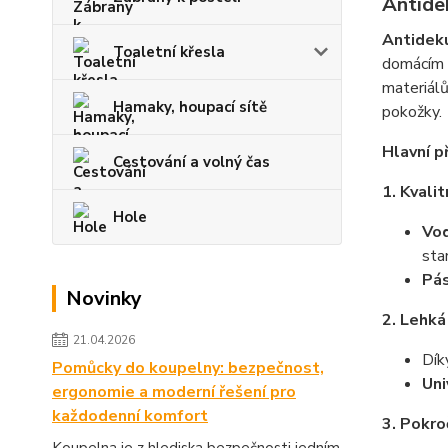
Antide
Antidek
Toaletní křesla
domácím p
materiál
Hamaky, houpací sítě
pokožky.
Hlavní p
Cestování a volný čas
1. Kvali
Hole
Vo
sta
Pás
Novinky
2. Lehká
21.04.2026
Dí
Pomůcky do koupelny: bezpečnost,
Uni
ergonomie a moderní řešení pro
každodenní komfort
3. Pokro