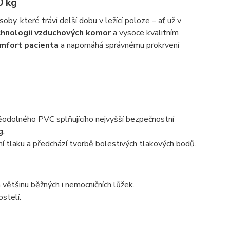
0 kg
oby, které tráví delší dobu v ležící poloze – ať už v
chnologii vzduchových komor
a vysoce kvalitním
mfort pacienta
a napomáhá správnému prokrvení
ěodolného PVC splňujícího nejvyšší bezpečnostní
g
.
ní tlaku a předchází tvorbě bolestivých tlakových bodů.
 většinu běžných i nemocničních lůžek.
stelí.