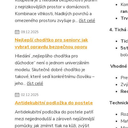
Koupelna je z hlediska bezpečnosti jedním
Ko
z nejrizikovějších prostor v domácnosti.
ran
Kombinace vlhkosti, hladkých povrchů a
Trv
omezeného prostoru zvyšuje p...
číst celé
4. Tichá
09.12.2025
Nejlepší chodítko pro seniory: jak
Tic
vybrat opravdu bezpečnou oporu
5st
bol
Hledání „nejlepšího chodítka pro
důchodce“ není o jednom univerzálním
Vhodné 
modelu. Skutečně dobré chodítko je
takové, které sedí konkrétnímu člověku –
Pre
jeho...
číst celé
Zvý
Red
02.12.2025
Technic
Antidekubitní podložka do postele
Antidekubitní podložka do postele patří
Roz
mezi nejjednodušší a zároveň nejúčinnější
Mat
pomůcky, jak zmírnit tlak na kůži, zvýšit