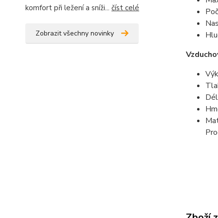
Max
komfort při ležení a sníži...
číst celé
Poč
Nas
Zobrazit všechny novinky
Hlu
Vzducho
Výk
Tla
Dél
Hm
Mat
Pro
Zboží 