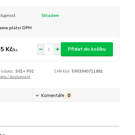
tupnost
Skladem
sme plátci DPH
5 Kč
Přidat do košíku
/
ks
roduktu:
S01+ P01
EAN kód:
5903940711881
cenu / dostupnost
Komentáře
0