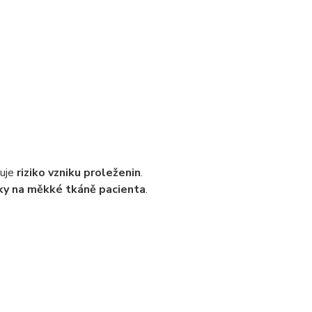
tuje
riziko vzniku proleženin
.
ky na měkké tkáně pacienta
.