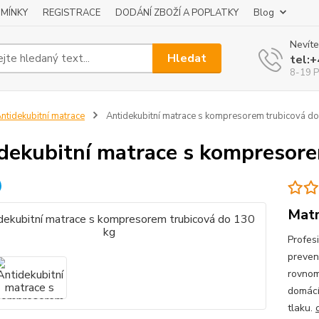
MÍNKY
REGISTRACE
DODÁNÍ ZBOŽÍ A POPLATKY
Blog
Nevíte
Hledat
tel:
8-19 P
ntidekubitní matrace
Antidekubitní matrace s kompresorem trubicová do
dekubitní matrace s kompresore
Matr
Profes
preven
rovnom
domácí
tlaku.