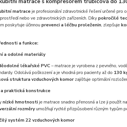
kubitní matrace s kompresorem trubicová do 13
ubitní matrace
je profesionální zdravotnické řešení určené pro os
rostředí nebo ve zdravotnických zařízeních. Díky
pokročilé te
ům poskytuje účinnou
prevenci a léčbu proleženin
, zlepšuje
ko
řednosti a funkce:
tní a odolné materiály
děodolné lékařské PVC
– matrace je vyrobena z pevného, vod
ndardy. Odolává poškození a je vhodná pro pacienty až do
130 k
ová struktura vzduchových komor
zajišťuje optimální rozlože
 a praktická konstrukce
ky
nízké hmotnosti
je matrace snadno přenosná a lze ji použít na
verzální rozměry
umožňují rychlé přizpůsobení různým typům po
čilý systém 22 vzduchových komor