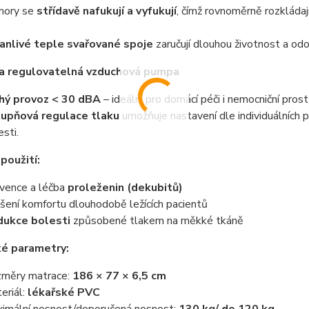
mory se
střídavě nafukují a vyfukují
, čímž rovnoměrně rozkládaj
.
anlivé teple svařované spoje
zaručují dlouhou životnost a od
 a regulovatelná vzduchová pumpa
hý provoz < 30 dBA
– ideální pro domácí péči i nemocniční prost
upňová regulace tlaku
umožňuje nastavení dle individuálních 
esti.
použití:
vence a léčba
proleženin (dekubitů)
šení komfortu dlouhodobě ležících pacientů
ukce bolesti
způsobené tlakem na měkké tkáně
ké parametry:
měry matrace:
186 × 77 × 6,5 cm
eriál:
lékařské PVC