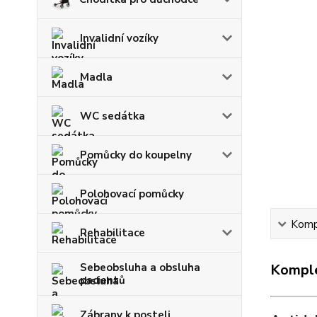
Invalidní vozíky
Madla
WC sedátka
Pomůcky do koupelny
Polohovací pomůcky
Kompl
Rehabilitace
Komple
Sebeobsluha a obsluha
pacientů
Zábrany k posteli