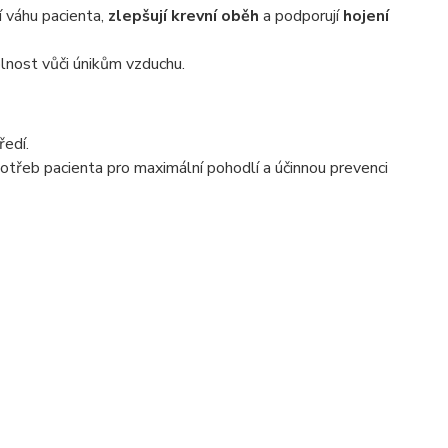
í váhu pacienta,
zlepšují krevní oběh
a podporují
hojení
olnost vůči únikům vzduchu.
ředí.
potřeb pacienta pro maximální pohodlí a účinnou prevenci