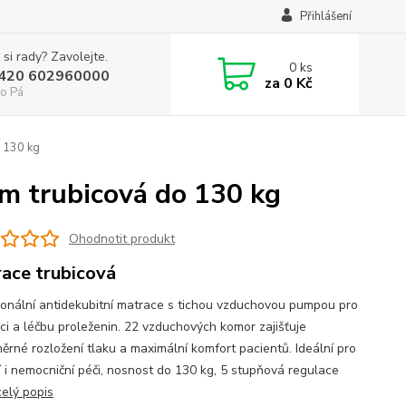
Přihlášení
 si rady? Zavolejte.
0
ks
+420 602960000
za
0 Kč
o Pá
 130 kg
m trubicová do 130 kg
Ohodnotit produkt
ace trubicová
ionální antidekubitní matrace s tichou vzduchovou pumpou pro
ci a léčbu proleženin. 22 vzduchových komor zajišťuje
ěrné rozložení tlaku a maximální komfort pacientů. Ideální pro
 i nemocniční péči, nosnost do 130 kg, 5 stupňová regulace
celý popis