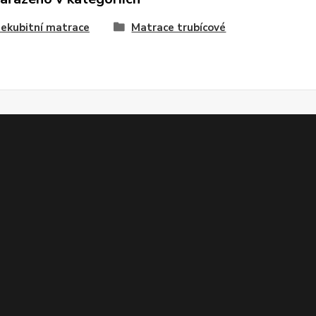
ekubitní matrace
Matrace trubícové