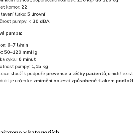
imální nosnost/doporučená nosnost:
130 kg/ do 120 kg
et komor:
22
tavení tlaku:
5 úrovní
čnost pumpy:
< 30 dBA
vá pumpa:
on:
6–7 l/min
k:
50–120 mmHg
ka cyklu:
6 minut
otnost pumpy:
1,15 kg
race slouží k podpoře
prevence a léčby pacientů
, u nichž exis
dukt je určen ke
zmírnění bolesti způsobené tlakem podlož
zařazeno v kategoriích