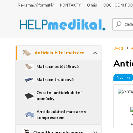
Reklamační formulář
KONTAKTY
O nás
OBCHODNÍ POD
Úvod
A
Antidekubitní matrace
Anti
Matrace polštářkové
Novinka
Matrace trubícové
Ostatní antidekubitní
pomůcky
Antidekubitní matrace s
kompresorem
Chodítka pro důchodce