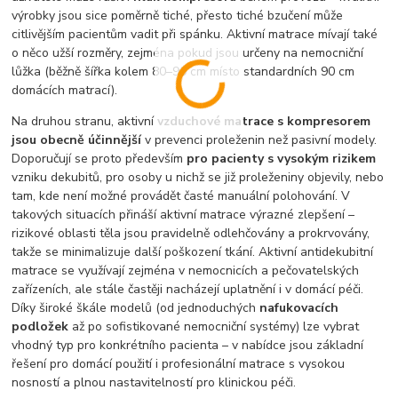
výrobky jsou sice poměrně tiché, přesto tiché bzučení může
citlivějším pacientům vadit při spánku. Aktivní matrace mívají také
o něco užší rozměry, zejména pokud jsou určeny na nemocniční
lůžka (běžně šířka kolem 80–90 cm místo standardních 90 cm
domácích matrací).
Na druhou stranu, aktivní
vzduchové matrace s kompresorem
jsou obecně účinnější
v prevenci proleženin než pasivní modely.
Doporučují se proto především
pro pacienty s vysokým rizikem
vzniku dekubitů, pro osoby u nichž se již proleženiny objevily, nebo
tam, kde není možné provádět časté manuální polohování. V
takových situacích přináší aktivní matrace výrazné zlepšení –
rizikové oblasti těla jsou pravidelně odlehčovány a prokrvovány,
takže se minimalizuje další poškození tkání. Aktivní antidekubitní
matrace se využívají zejména v nemocnicích a pečovatelských
zařízeních, ale stále častěji nacházejí uplatnění i v domácí péči.
Díky široké škále modelů (od jednoduchých
nafukovacích
podložek
až po sofistikované nemocniční systémy) lze vybrat
vhodný typ pro konkrétního pacienta – v nabídce jsou základní
řešení pro domácí použití i profesionální matrace s vysokou
nosností a plnou nastavitelností pro klinickou péči.