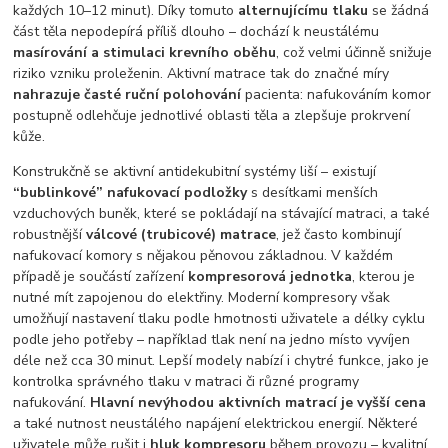
každých 10–12 minut). Díky tomuto
alternujícímu tlaku
se žádná
část těla nepodepírá příliš dlouho – dochází k neustálému
masírování a stimulaci krevního oběhu
, což velmi účinně snižuje
riziko vzniku proleženin. Aktivní matrace tak do značné míry
nahrazuje časté ruční polohování
pacienta: nafukováním komor
postupně odlehčuje jednotlivé oblasti těla a zlepšuje prokrvení
kůže.
Konstrukčně se aktivní antidekubitní systémy liší – existují
“bublinkové” nafukovací podložky
s desítkami menších
vzduchových buněk, které se pokládají na stávající matraci, a také
robustnější
válcové (trubicové) matrace
, jež často kombinují
nafukovací komory s nějakou pěnovou základnou. V každém
případě je součástí zařízení
kompresorová jednotka
, kterou je
nutné mít zapojenou do elektřiny. Moderní kompresory však
umožňují nastavení tlaku podle hmotnosti uživatele a délky cyklu
podle jeho potřeby – například tlak není na jedno místo vyvíjen
déle než cca 30 minut. Lepší modely nabízí i chytré funkce, jako je
kontrolka správného tlaku v matraci či různé programy
nafukování.
Hlavní nevýhodou aktivních matrací je vyšší cena
a také nutnost neustálého napájení elektrickou energií. Některé
uživatele může rušit i
hluk kompresoru
během provozu – kvalitní