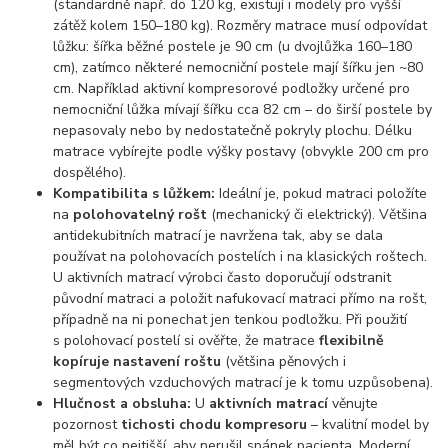
(standardně např. do 120 kg, existují i modely pro vyšší
zátěž kolem 150–180 kg). Rozměry matrace musí odpovídat
lůžku: šířka běžné postele je 90 cm (u dvojlůžka 160–180
cm), zatímco některé nemocniční postele mají šířku jen ~80
cm. Například aktivní kompresorové podložky určené pro
nemocniční lůžka mívají šířku cca 82 cm – do širší postele by
nepasovaly nebo by nedostatečně pokryly plochu. Délku
matrace vybírejte podle výšky postavy (obvykle 200 cm pro
dospělého).
Kompatibilita s lůžkem:
Ideální je, pokud matraci položíte
na
polohovatelný rošt
(mechanický či elektrický). Většina
antidekubitních matrací je navržena tak, aby se dala
používat na polohovacích postelích i na klasických roštech.
U aktivních matrací výrobci často doporučují odstranit
původní matraci a položit nafukovací matraci přímo na rošt,
případně na ni ponechat jen tenkou podložku. Při použití
s polohovací postelí si ověřte, že matrace
flexibilně
kopíruje nastavení roštu
(většina pěnových i
segmentových vzduchových matrací je k tomu uzpůsobena).
Hlučnost a obsluha:
U
aktivních matrací
věnujte
pozornost
tichosti chodu kompresoru
– kvalitní model by
měl být co nejtišší, aby nerušil spánek pacienta. Moderní