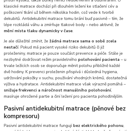
přísun kyslíku, takže buňky neničí nedokrvením a odumíráním. U
klasické matrace dochází při dlouhém ležení ke stlačení cév a
poškození tkání už během několika hodin, což vede k tvorbě
dekubitů. Antidekubitní matrace tomu brání buď pasivně – tím, že
lépe rozkládá váhu a zmírňuje tlakové body – nebo aktivně, že
mění místa tlaku dynamicky v čase
.
Je ale důležité zmínit, že
žádná matrace sama o sobě zcela
nestačí
. Pokud má pacient vysoké riziko dekubitů či již
proleženiny, matrace je pouze součást prevence a péče. Stále je
nezbytné dodržovat režim pravidelného
polohování pacienta
– u
trvale ležících osob se doporučuje měnit polohu přibližně každé
dvě hodiny. K prevenci proleženin přispívá i důsledná hygiena,
udržování pokožky v suchu, používání vhodných krémů, dostatečná
výživa a hydratace. Antidekubitní matrace však výrazně pomáhá –
snižuje frekvenci a náročnost manuálního polohování
,
masíruje ohrožené partie a činí ležení pro pacienta pohodlnějším.
Pasivní antidekubitní matrace (pěnové bez
kompresoru)
Pasivní antidekubitní matrace fungují
bez elektrického pohonu
,