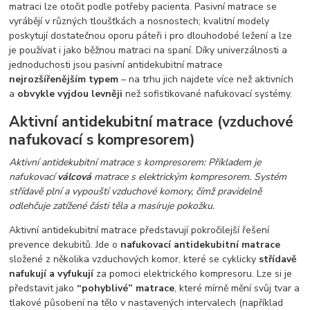
matraci lze otočit podle potřeby pacienta. Pasivní matrace se
vyrábějí v různých tloušťkách a nosnostech; kvalitní modely
poskytují dostatečnou oporu páteři i pro dlouhodobé ležení a lze
je používat i jako běžnou matraci na spaní. Díky univerzálnosti a
jednoduchosti jsou pasivní antidekubitní matrace
nejrozšířenějším typem
– na trhu jich najdete více než aktivních
a
obvykle vyjdou levněji
než sofistikované nafukovací systémy.
Aktivní antidekubitní matrace (vzduchové
nafukovací s kompresorem)
Aktivní antidekubitní matrace s kompresorem: Příkladem je
nafukovací
válcová
matrace s elektrickým kompresorem. Systém
střídavě plní a vypouští vzduchové komory, čímž pravidelně
odlehčuje zatížené části těla a masíruje pokožku.
Aktivní antidekubitní matrace představují pokročilejší řešení
prevence dekubitů. Jde o
nafukovací antidekubitní matrace
složené z několika vzduchových komor, které se cyklicky
střídavě
nafukují a vyfukují
za pomoci elektrického kompresoru. Lze si je
představit jako
“pohyblivé” matrace
, které mírně mění svůj tvar a
tlakové působení na tělo v nastavených intervalech (například