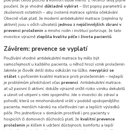
pokrývat celou plochu a komfort bude menší. Z recenzí tedy plyne
poučení, že je vhodné
důkladně vybírat
– číst popisy parametrů a
zkušenosti ostatních – aby zvolená matrace splnila očekávání.
Obecně však platí, že moderní antidekubitní matrace (zejména ty
aktivní) jsou v očích uživatelů
jednou z nejúčinnějších zbraní v
prevenci proleženin
a mnoho rodin i institucí potvrzuje, že tato
investice výrazně
zlepšila kvalitu péče i života pacientů
.
Závěrem: prevence se vyplatí
Používání vhodné antidekubitní matrace by mělo být
samozřejmostí u každého pacienta, u něhož hrozí vznik proleženin.
Jakmile je člověk delší dobu odkázán na lůžko,
nevyplácí se
otálet
s pořízením kvalitní matrace proti proleženinám – nejlepší
je problémům předcházet včas
prevencí
. Antidekubitní matrace,
ať už pasivní či aktivní, dokáže výrazně snížit riziko vzniku dekubitů
a ulevit od utrpení s nimi spojeného. Jde o investici do zdraví a
pohodlí, která se mnohonásobně vrátí v podobě spokojenějšího
pacienta, menších nároků na ošetřování ran a lepších výsledků
péče. Pro jednotlivce v domácím prostředí i pro pacienty v
hospicích či domovech důchodců platí, že
kvalitní prevence
proleženin
je klíčem k udržení důstojnosti, komfortu a lepší