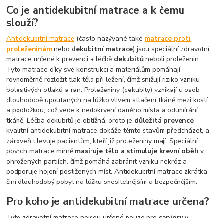
Co je antidekubitní matrace a k čemu
slouží?
Antidekubitní matrace
(často nazývané také
matrace proti
proleženinám
nebo
dekubitní matrace
) jsou speciální zdravotní
matrace určené k prevenci a léčbě
dekubitů
neboli proleženin.
Tyto matrace díky své konstrukci a materiálům pomáhají
rovnoměrně rozložit tlak těla při ležení, čímž snižují riziko vzniku
bolestivých otlaků a ran. Proleženiny (dekubity) vznikají u osob
dlouhodobě upoutaných na lůžko vlivem stlačení tkáně mezi kostí
a podložkou, což vede k nedokrvení daného místa a odumírání
tkáně. Léčba dekubitů je obtížná, proto je
důležitá prevence
–
kvalitní antidekubitní matrace dokáže těmto stavům předcházet, a
zároveň ulevuje pacientům, kteří již proleženiny mají. Speciální
povrch matrace mírně
masíruje tělo a stimuluje krevní oběh
v
ohrožených partiích, čímž pomáhá zabránit vzniku nekróz a
podporuje hojení postižených míst. Antidekubitní matrace zkrátka
činí dlouhodobý pobyt na lůžku snesitelnějším a bezpečnějším.
Pro koho je antidekubitní matrace určena?
Tyto zdravotní matrace nejsou určené pouze pro
seniory
v