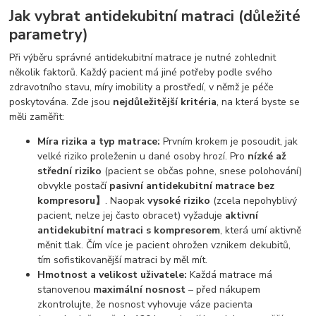
Jak vybrat antidekubitní matraci (důležité
parametry)
Při výběru správné antidekubitní matrace je nutné zohlednit
několik faktorů. Každý pacient má jiné potřeby podle svého
zdravotního stavu, míry imobility a prostředí, v němž je péče
poskytována. Zde jsou
nejdůležitější kritéria
, na která byste se
měli zaměřit:
Míra rizika a typ matrace:
Prvním krokem je posoudit, jak
velké riziko proleženin u dané osoby hrozí. Pro
nízké až
střední riziko
(pacient se občas pohne, snese polohování)
obvykle postačí
pasivní antidekubitní matrace bez
kompresoru】
. Naopak
vysoké riziko
(zcela nepohyblivý
pacient, nelze jej často obracet) vyžaduje
aktivní
antidekubitní matraci s kompresorem
, která umí aktivně
měnit tlak. Čím více je pacient ohrožen vznikem dekubitů,
tím sofistikovanější matraci by měl mít.
Hmotnost a velikost uživatele:
Každá matrace má
stanovenou
maximální nosnost
– před nákupem
zkontrolujte, že nosnost vyhovuje váze pacienta