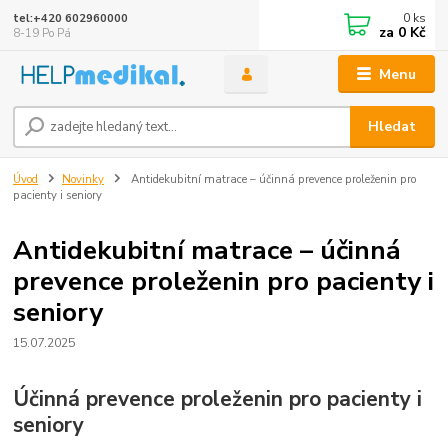
0
ks
tel:+420 602960000
za
0 Kč
8-19 Po Pá
Menu
Hledat
Úvod
Novinky
Antidekubitní matrace – účinná prevence proleženin pro
pacienty i seniory
Antidekubitní matrace – účinná
prevence proleženin pro pacienty i
seniory
15.07.2025
Účinná prevence proleženin pro pacienty i
seniory