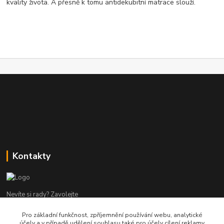
kvality života. A přesně k tomu antidekubitní matrace slouží.
Kontakty
Nevíte si rady? Zavolejte
Pro základní funkčnost, zpříjemnění používání webu, analytické
tel:+420 602960000
účely a v případě udělení souhlasu také pro účely cílení reklamy