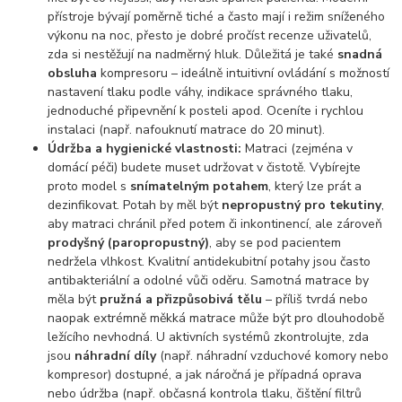
přístroje bývají poměrně tiché a často mají i režim sníženého
výkonu na noc, přesto je dobré pročíst recenze uživatelů,
zda si nestěžují na nadměrný hluk. Důležitá je také
snadná
obsluha
kompresoru – ideálně intuitivní ovládání s možností
nastavení tlaku podle váhy, indikace správného tlaku,
jednoduché připevnění k posteli apod. Oceníte i rychlou
instalaci (např. nafouknutí matrace do 20 minut).
Údržba a hygienické vlastnosti:
Matraci (zejména v
domácí péči) budete muset udržovat v čistotě. Vybírejte
proto model s
snímatelným potahem
, který lze prát a
dezinfikovat. Potah by měl být
nepropustný pro tekutiny
,
aby matraci chránil před potem či inkontinencí, ale zároveň
prodyšný (paropropustný)
, aby se pod pacientem
nedržela vlhkost. Kvalitní antidekubitní potahy jsou často
antibakteriální a odolné vůči oděru. Samotná matrace by
měla být
pružná a přizpůsobivá tělu
– příliš tvrdá nebo
naopak extrémně měkká matrace může být pro dlouhodobě
ležícího nevhodná. U aktivních systémů zkontrolujte, zda
jsou
náhradní díly
(např. náhradní vzduchové komory nebo
kompresor) dostupné, a jak náročná je případná oprava
nebo údržba (např. občasná kontrola tlaku, čištění filtrů