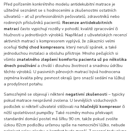
Před pořízením konkrétního modelu antidekubitní matrace je
užitečné seznámit se s hodnoceními a zkušenostmi ostatních
uživatelů – ať už profesionálních pečovatelů, zdravotníků nebo
rodinných příslušníků pacientů.
Recenze antidekubitních
matrací
často vypichují rozdíly v pohodlí, kvalitě zpracování či
hlučnosti u jednotlivých výrobků. Například z uživatelských recenzí
aktivních matrací s kompresorem vyplývá, že zákazníci velmi
oceňují
tichý chod kompresoru
, který neruší spánek, a také
jednoduchou instalaci a obsluhu přístroje. Mnoho pečujících si
všimlo
znatelného zlepšení komfortu pacienta už po několika
dnech používání
a chválí i dlouhou životnost a snadnou údržbu
těchto výrobků. U pasivních pěnových matrací bývá hodnocena
zejména kvalita pěny, pevnost okrajů (pro snazší sedání na lůžku)
a prodyšnost potahu.
Samozřejmě se objevují i některé
negativní zkušenosti
– typicky
pokud matrace nesprávně zvolena. U levnějších vzduchových
podložek si někteří uživatelé stěžovali na
hlučnější kompresor
či
nižší spolehlivost pumpičky. Také rozměry mohou překvapit:
standardní domácí postel má šířku 90 cm, takže pokud zvolíte
úzkou 82cm podložku určenou spíše na nemocniční lůžko, nebude