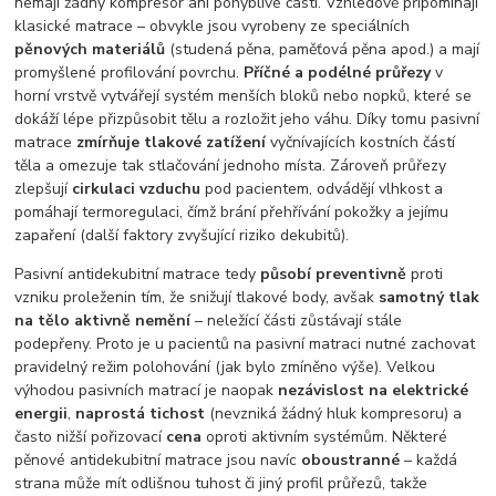
nemají žádný kompresor ani pohyblivé části. Vzhledově připomínají
klasické matrace – obvykle jsou vyrobeny ze speciálních
pěnových materiálů
(studená pěna, paměťová pěna apod.) a mají
promyšlené profilování povrchu.
Příčné a podélné průřezy
v
horní vrstvě vytvářejí systém menších bloků nebo nopků, které se
dokáží lépe přizpůsobit tělu a rozložit jeho váhu. Díky tomu pasivní
matrace
zmírňuje tlakové zatížení
vyčnívajících kostních částí
těla a omezuje tak stlačování jednoho místa. Zároveň průřezy
zlepšují
cirkulaci vzduchu
pod pacientem, odvádějí vlhkost a
pomáhají termoregulaci, čímž brání přehřívání pokožky a jejímu
zapaření (další faktory zvyšující riziko dekubitů).
Pasivní antidekubitní matrace tedy
působí preventivně
proti
vzniku proleženin tím, že snižují tlakové body, avšak
samotný tlak
na tělo aktivně nemění
– neležící části zůstávají stále
podepřeny. Proto je u pacientů na pasivní matraci nutné zachovat
pravidelný režim polohování (jak bylo zmíněno výše). Velkou
výhodou pasivních matrací je naopak
nezávislost na elektrické
energii
,
naprostá tichost
(nevzniká žádný hluk kompresoru) a
často nižší pořizovací
cena
oproti aktivním systémům. Některé
pěnové antidekubitní matrace jsou navíc
oboustranné
– každá
strana může mít odlišnou tuhost či jiný profil průřezů, takže