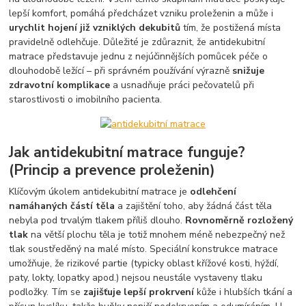
lepší komfort, pomáhá předcházet vzniku proleženin a může i
urychlit hojení již vzniklých dekubitů
tím, že postižená místa
pravidelně odlehčuje. Důležité je zdůraznit, že antidekubitní
matrace představuje jednu z nejúčinnějších pomůcek péče o
dlouhodobě ležící – při správném používání výrazně
snižuje
zdravotní komplikace
a usnadňuje práci pečovatelů při
starostlivosti o imobilního pacienta.
Jak antidekubitní matrace funguje?
(Princip a prevence proleženin)
Klíčovým úkolem antidekubitní matrace je
odlehčení
namáhaných částí těla
a zajištění toho, aby žádná část těla
nebyla pod trvalým tlakem příliš dlouho.
Rovnoměrně rozložený
tlak
na větší plochu těla je totiž mnohem méně nebezpečný než
tlak soustředěný na malé místo. Speciální konstrukce matrace
umožňuje, že rizikové partie (typicky oblast křížové kosti, hýždí,
paty, lokty, lopatky apod.) nejsou neustále vystaveny tlaku
podložky. Tím se
zajišťuje lepší prokrvení
kůže i hlubších tkání a