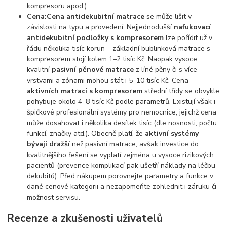
kompresoru apod.).
Cena:
Cena antidekubitní matrace
se může lišit v
závislosti na typu a provedení. Nejjednodušší
nafukovací
antidekubitní podložky s kompresorem
lze pořídit už v
řádu několika tisíc korun – základní bublinková matrace s
kompresorem stojí kolem 1–2 tisíc Kč. Naopak vysoce
kvalitní
pasivní pěnové matrace
z líné pěny či s více
vrstvami a zónami mohou stát i 5–10 tisíc Kč. Cena
aktivních matrací s kompresorem
střední třídy se obvykle
pohybuje okolo 4–8 tisíc Kč podle parametrů. Existují však i
špičkové profesionální systémy pro nemocnice, jejichž cena
může dosahovat i několika desítek tisíc (dle nosnosti, počtu
funkcí, značky atd.). Obecně platí, že
aktivní systémy
bývají dražší
než pasivní matrace, avšak investice do
kvalitnějšího řešení se vyplatí zejména u vysoce rizikových
pacientů (prevence komplikací pak ušetří náklady na léčbu
dekubitů). Před nákupem porovnejte parametry a funkce v
dané cenové kategorii a nezapomeňte zohlednit i záruku či
možnost servisu.
Recenze a zkušenosti uživatelů