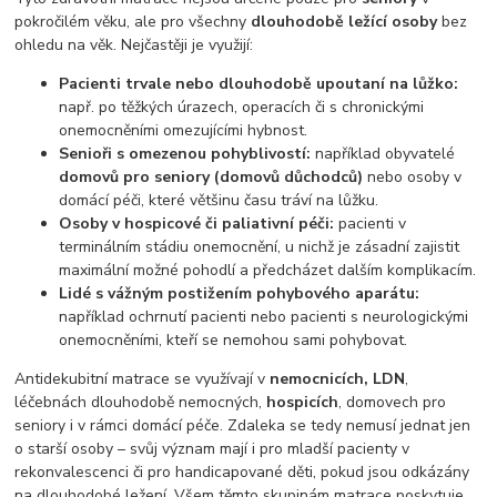
pokročilém věku, ale pro všechny
dlouhodobě ležící osoby
bez
ohledu na věk. Nejčastěji je využijí:
Pacienti trvale nebo dlouhodobě upoutaní na lůžko:
např. po těžkých úrazech, operacích či s chronickými
onemocněními omezujícími hybnost.
Senioři s omezenou pohyblivostí:
například obyvatelé
domovů pro seniory (domovů důchodců)
nebo osoby v
domácí péči, které většinu času tráví na lůžku.
Osoby v hospicové či paliativní péči:
pacienti v
terminálním stádiu onemocnění, u nichž je zásadní zajistit
maximální možné pohodlí a předcházet dalším komplikacím.
Lidé s vážným postižením pohybového aparátu:
například ochrnutí pacienti nebo pacienti s neurologickými
onemocněními, kteří se nemohou sami pohybovat.
Antidekubitní matrace se využívají v
nemocnicích, LDN
,
léčebnách dlouhodobě nemocných,
hospicích
, domovech pro
seniory i v rámci domácí péče. Zdaleka se tedy nemusí jednat jen
o starší osoby – svůj význam mají i pro mladší pacienty v
rekonvalescenci či pro handicapované děti, pokud jsou odkázány
na dlouhodobé ležení. Všem těmto skupinám matrace poskytuje