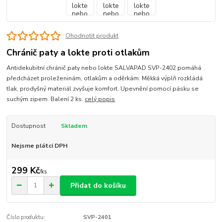
Ohodnotit produkt
Chránič paty a lokte proti otlakům
Antidekubitní chránič paty nebo lokte SALVAPAD SVP-2402 pomáhá
předcházet proleženinám, otlakům a oděrkám. Měkká výplň rozkládá
tlak, prodyšný materiál zvyšuje komfort. Upevnění pomocí pásku se
suchým zipem. Balení 2 ks.
celý popis
Dostupnost
Skladem
Nejsme plátci DPH
299 Kč
/
ks
Přidat do košíku
Číslo produktu:
SVP-2401