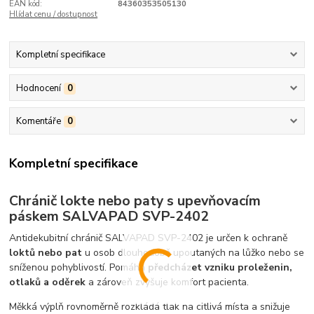
EAN kód:
84360353505130
Hlídat cenu / dostupnost
Kompletní specifikace
Hodnocení
0
Komentáře
0
Kompletní specifikace
Chránič lokte nebo paty s upevňovacím
páskem SALVAPAD SVP-2402
Antidekubitní chránič SALVAPAD SVP-2402 je určen k ochraně
loktů nebo pat
u osob dlouhodobě upoutaných na lůžko nebo se
sníženou pohyblivostí. Pomáhá
předcházet vzniku proleženin,
otlaků a oděrek
a zároveň zvyšuje komfort pacienta.
Měkká výplň rovnoměrně rozkládá tlak na citlivá místa a snižuje