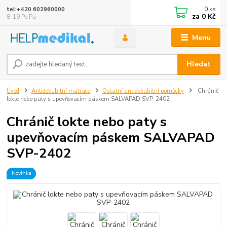
0
ks
tel:+420 602960000
za
0 Kč
8-19 Po Pá
Menu
Hledat
Úvod
Antidekubitní matrace
Ostatní antidekubitní pomůcky
Chránič
lokte nebo paty s upevňovacím páskem SALVAPAD SVP-2402
Chránič lokte nebo paty s
upevňovacím páskem SALVAPAD
SVP-2402
Novinka