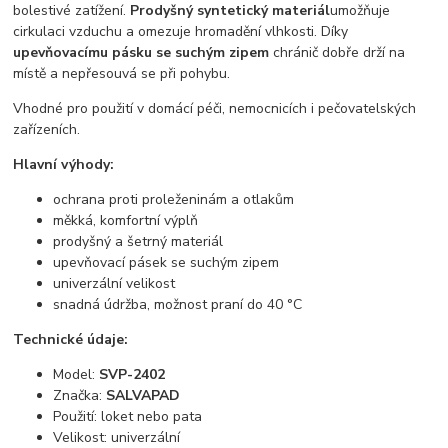
bolestivé zatížení.
Prodyšný syntetický materiál
umožňuje
cirkulaci vzduchu a omezuje hromadění vlhkosti. Díky
upevňovacímu pásku se suchým zipem
chránič dobře drží na
místě a nepřesouvá se při pohybu.
Vhodné pro použití v domácí péči, nemocnicích i pečovatelských
zařízeních.
Hlavní výhody:
ochrana proti proleženinám a otlakům
měkká, komfortní výplň
prodyšný a šetrný materiál
upevňovací pásek se suchým zipem
univerzální velikost
snadná údržba, možnost praní do 40 °C
Technické údaje:
Model:
SVP-2402
Značka:
SALVAPAD
Použití: loket nebo pata
Velikost: univerzální