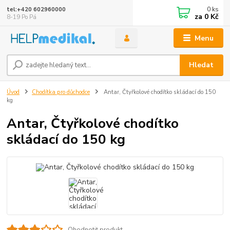
0
ks
tel:+420 602960000
za
0 Kč
8-19 Po Pá
Menu
Hledat
Úvod
Chodítka pro důchodce
Antar, Čtyřkolové chodítko skládací do 150
kg
Antar, Čtyřkolové chodítko
skládací do 150 kg
Ohodnotit produkt