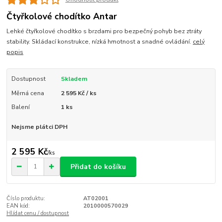
Čtyřkolové chodítko Antar
Lehké čtyřkolové chodítko s brzdami pro bezpečný pohyb bez ztráty
stability. Skládací konstrukce, nízká hmotnost a snadné ovládání.
celý
popis
Dostupnost
Skladem
Měrná cena
2 595 Kč / ks
Balení
1 ks
Nejsme plátci DPH
2 595 Kč
/
ks
Přidat do košíku
Číslo produktu:
AT02001
EAN kód:
2010000570029
Hlídat cenu / dostupnost