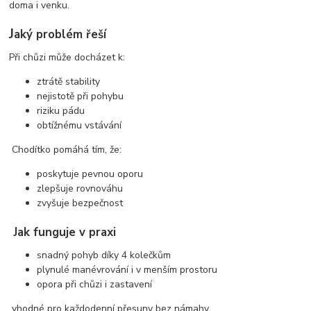
doma i venku.
J
aký problém řeší
Při chůzi může docházet k:
ztrátě stability
nejistotě při pohybu
riziku pádu
obtížnému vstávání
Chodítko pomáhá tím, že:
poskytuje pevnou oporu
zlepšuje rovnováhu
zvyšuje bezpečnost
Jak funguje v praxi
snadný pohyb díky 4 kolečkům
plynulé manévrování i v menším prostoru
opora při chůzi i zastavení
vhodné pro každodenní přesuny bez námahy