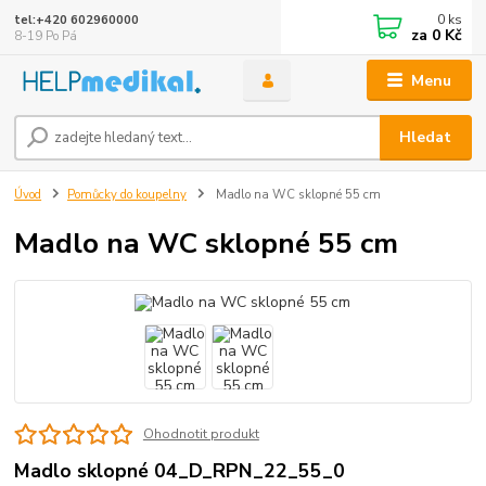
0
ks
tel:+420 602960000
za
0 Kč
8-19 Po Pá
Menu
Hledat
Úvod
Pomůcky do koupelny
Madlo na WC sklopné 55 cm
Madlo na WC sklopné 55 cm
Ohodnotit produkt
Madlo sklopné 04_D_RPN_22_55_0