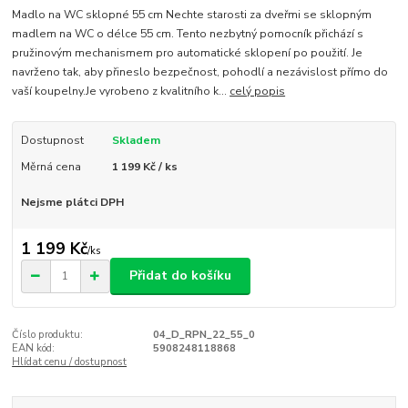
Madlo na WC sklopné 55 cm Nechte starosti za dveřmi se sklopným
madlem na WC o délce 55 cm. Tento nezbytný pomocník přichází s
pružinovým mechanismem pro automatické sklopení po použití. Je
navrženo tak, aby přineslo bezpečnost, pohodlí a nezávislost přímo do
vaší koupelny.Je vyrobeno z kvalitního k...
celý popis
Dostupnost
Skladem
Měrná cena
1 199 Kč / ks
Nejsme plátci DPH
1 199 Kč
/
ks
Přidat do košíku
Číslo produktu:
04_D_RPN_22_55_0
EAN kód:
5908248118868
Hlídat cenu / dostupnost