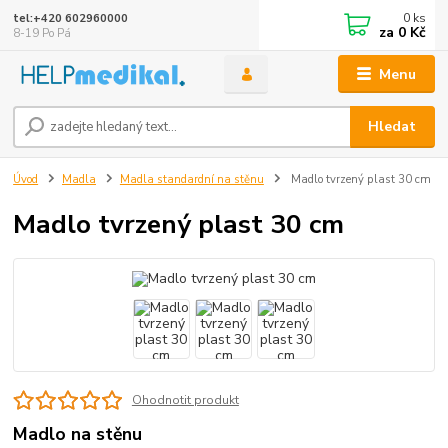
0
ks
tel:+420 602960000
za
0 Kč
8-19 Po Pá
Menu
Hledat
Úvod
Madla
Madla standardní na stěnu
Madlo tvrzený plast 30 cm
Madlo tvrzený plast 30 cm
Ohodnotit produkt
Madlo na stěnu