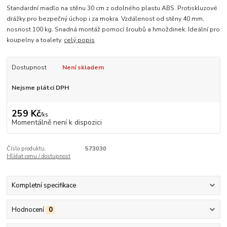
Standardní madlo na stěnu 30 cm z odolného plastu ABS. Protiskluzové
drážky pro bezpečný úchop i za mokra. Vzdálenost od stěny 40 mm,
nosnost 100 kg. Snadná montáž pomocí šroubů a hmoždinek. Ideální pro
koupelny a toalety.
celý popis
Dostupnost
Není skladem
Nejsme plátci DPH
259 Kč
/
ks
Momentálně není k dispozici
Číslo produktu:
573030
Hlídat cenu / dostupnost
Kompletní specifikace
Hodnocení
0