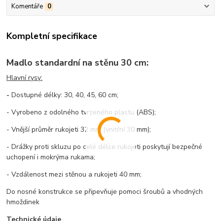
Komentáře
0
Kompletní specifikace
Madlo standardní na stěnu 30 cm:
Hlavní rysy:
-
Dostupné délky: 30, 40, 45, 60 cm;
- Vyrobeno z odolného tvrzeného plastu (ABS);
- Vnější průměr rukojeti 32 mm (vnitřní 30 mm);
- Drážky proti skluzu po celé délce rukojeti poskytují bezpečné
uchopení i mokrýma rukama;
- Vzdálenost mezi stěnou a rukojeti 40 mm;
Do nosné konstrukce se připevňuje pomoci šroubů a vhodných
hmoždinek
Technické údaje