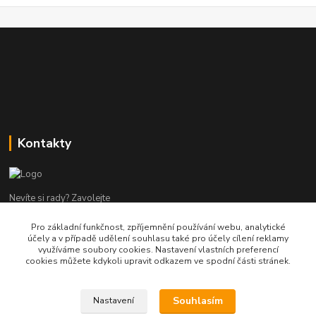
Kontakty
Nevíte si rady? Zavolejte
Pro základní funkčnost, zpříjemnění používání webu, analytické
tel:+420 602960000
účely a v případě udělení souhlasu také pro účely cílení reklamy
8-19 Po Pá
využíváme soubory cookies. Nastavení vlastních preferencí
cookies můžete kdykoli upravit odkazem ve spodní části stránek.
info@helpmedikal.cz
Souhlasím
Nastavení