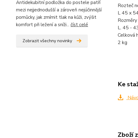
Antidekubitní podložka do postele patří
Rozteč n
mezi nejjednodušší a zároveň nejúčinnější
L 45 x 54
pomůcky, jak zmírnit tlak na kůži, zvýšit
Rozměry
komfort při ležení a sníži...
číst celé
L. 45 - 4
Celková 
Zobrazit všechny novinky
2 kg
Ke sta
Návo
Zboží 