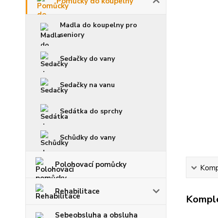
Pomůcky do koupelny
Madla do koupelny pro
seniory
Sedačky do vany
Sedačky na vanu
Sedátka do sprchy
Schůdky do vany
Polohovací pomůcky
Kompl
Rehabilitace
Komple
Sebeobsluha a obsluha