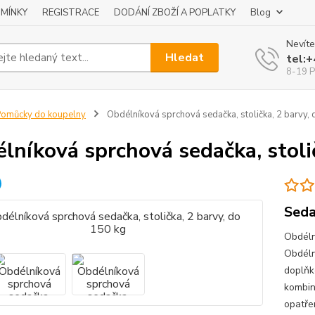
MÍNKY
REGISTRACE
DODÁNÍ ZBOŽÍ A POPLATKY
Blog
Nevíte
Hledat
tel:
8-19 P
omůcky do koupelny
Obdélníková sprchová sedačka, stolička, 2 barvy,
lníková sprchová sedačka, stoli
Seda
Obdéln
Obdéln
doplňk
kombin
opatře