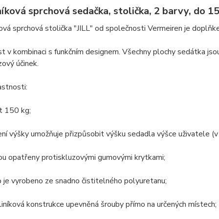
íková sprchová sedačka, stolička, 2 barvy, do 1
vá sprchová stolička "JILL" od společnosti Vermeiren je doplňk
t v kombinaci s funkčním designem. Všechny plochy sedátka jsou
zový účinek.
astnosti:
t 150 kg;
ní výšky umožňuje přizpůsobit výšku sedadla výšce uživatele (v
sou opatřeny protiskluzovými gumovými krytkami;
 je vyrobeno ze snadno čistitelného polyuretanu;
liníková konstrukce upevněná šrouby přímo na určených místech;