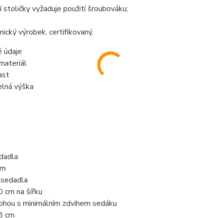
í stoličky vyžaduje použití šroubováku;
nický výrobek, certifikovaný.
é údaje
materiál
last
elná výška
dadla
cm
sedadla
0 cm na šířku
ohou s minimálním zdvihem sedáku
48 cm