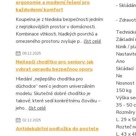
ergonomie a moderní řešení pro
- Skládán
každodenní komfort
Koupelna je z hlediska bezpečnosti jedním
- Zdravot
z nejrizikovějších prostor v domácnosti.
Technick
Kombinace vlhkosti, hladkých povrchů a
Základní 
omezeného prostoru zvyšuje p...
číst celé
hliník / p
Nastavit
09.12.2025
Ano
Nejlepší chodítko pro seniory: jak
Skládací
vybrat opravdu bezpečnou oporu
Ne
Hledání „nejlepšího chodítka pro
Nosnost
důchodce“ není o jednom univerzálním
150 kg
modelu. Skutečně dobré chodítko je
Výška se
takové, které sedí konkrétnímu člověku –
35 - 50 
jeho...
číst celé
Rozměry 
L. 29 x 5
02.12.2025
Rozteč n
Antidekubitní podložka do postele
L. 43 x 