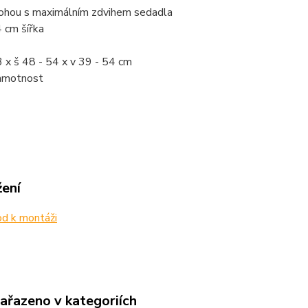
ohou s maximálním zdvihem sedadla
 cm šířka
3 x š 48 - 54 x v 39 - 54 cm
hmotnost
žení
d k montáži
zařazeno v kategoriích