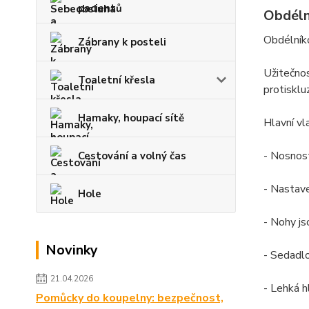
pacientů
Obdéln
Obdélníko
Zábrany k posteli
Užitečnos
Toaletní křesla
protisklu
Hamaky, houpací sítě
Hlavní vl
- Nosnos
Cestování a volný čas
- Nastave
Hole
- Nohy j
Novinky
- Sedadlo
21.04.2026
- Lehká h
Pomůcky do koupelny: bezpečnost,