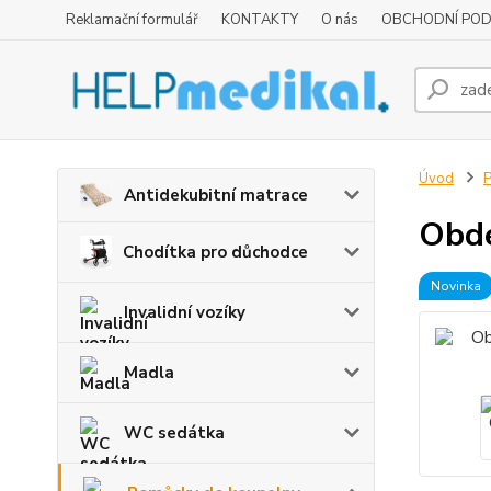
Reklamační formulář
KONTAKTY
O nás
OBCHODNÍ POD
Úvod
P
Antidekubitní matrace
Obdé
Chodítka pro důchodce
Novinka
Invalidní vozíky
Madla
WC sedátka