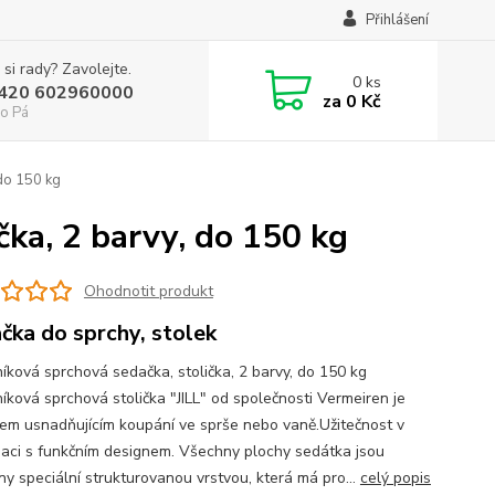
Přihlášení
 si rady? Zavolejte.
0
ks
+420 602960000
za
0 Kč
o Pá
 do 150 kg
čka, 2 barvy, do 150 kg
Ohodnotit produkt
čka do sprchy, stolek
íková sprchová sedačka, stolička, 2 barvy, do 150 kg
íková sprchová stolička "JILL" od společnosti Vermeiren je
em usnadňujícím koupání ve sprše nebo vaně.Užitečnost v
aci s funkčním designem. Všechny plochy sedátka jsou
ny speciální strukturovanou vrstvou, která má pro...
celý popis