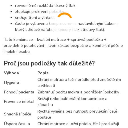
rovnoměrně rozkládá tělesný tlak,
zlepšuje prokrvení pokožky,
snižuje tření a vlhkost,
často je vybavena kompresorem s nastavitelným tlakem,
který střídavě nafukuje komory (tzv. střídavý tlak).
Tato kombinace – kvalitní matrace + správná podložka +
pravidelné polohování – tvoří základ bezpečné a komfortní péče o
imobilní osobu.
Proč jsou podložky tak důležité?
Výhoda
Popis
Chrání matraci a ložní prádlo před znečištěním
Hygiena
a vlhkostí
Pohodlí pacienta
Zabraňují pocitu mokra a podráždění pokožky
Snižují riziko bakteriální kontaminace a
Prevence infekcí
zápachu
Rychlá výměna bez nutnosti převlékání celé
Snadnější péče
postele
Úspora času a
Chrání matrace a ložní prádlo, čímž prodlužují