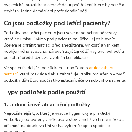
hygienické, praktické a cenově dostupné řešení, které by nemělo
chybět v žádné domácí ani profesionální péči.
Co jsou podložky pod ležící pacienty?
Podložky pod ležící pacienty jsou savé nebo ochranné vrstvy,
které se umisťují přímo pod pacienta na lůžko. Jejich hlavním
účelem je chránit matraci před znečištěním, vlhkostí a vznikem
nepříjemného zápachu. Zároveň zajišťují větší hygienu, pohodlí a
pomáhají předcházet zdravotním komplikacím.
Ve spojení s dalšími pomůckami – například s
antidekubitní
matrací
, která rozkládá tlak a zabraňuje vzniku proleženin – tvoří
podložky důležitou součást komplexní péče o imobilního pacienta.
Typy podložek podle použití
1. Jednorázové absorpční podložky
Nejrozšířenější typ, který je vysoce hygienický a praktický.
Podložky jsou tvořeny z několika vrstev, z nichž vrchní je měkká a
příjemná na dotek, vnitřní vrstva výborně saje a spodní je
nepropustná.