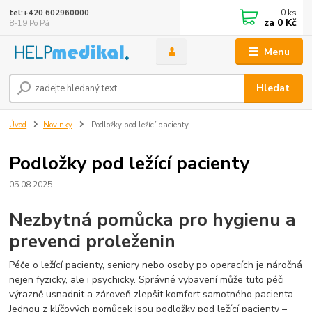
0
ks
tel:+420 602960000
za
0 Kč
8-19 Po Pá
Menu
Hledat
Úvod
Novinky
Podložky pod ležící pacienty
Podložky pod ležící pacienty
05.08.2025
Nezbytná pomůcka pro hygienu a
prevenci proleženin
Péče o ležící pacienty, seniory nebo osoby po operacích je náročná
nejen fyzicky, ale i psychicky. Správné vybavení může tuto péči
výrazně usnadnit a zároveň zlepšit komfort samotného pacienta.
Jednou z klíčových pomůcek jsou podložky pod ležící pacienty –