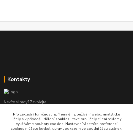
Kontakty
Nevíte si rady? Zavolejte
Pro základní funkčnost, zpříjemnění používání webu, analytické
tel:+420 602960000
účely a v případě udělení souhlasu také pro účely cílení reklamy
8-19 Po Pá
využíváme soubory cookies. Nastavení vlastních preferencí
cookies můžete kdykoli upravit odkazem ve spodní části stránek.