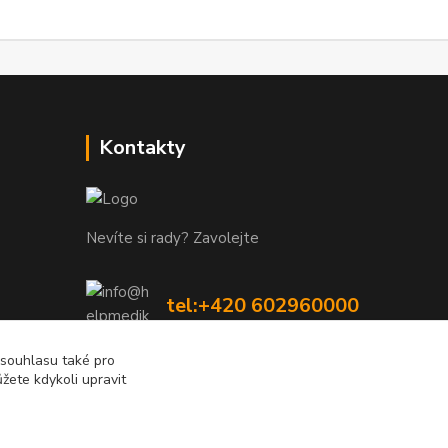
Kontakty
Nevíte si rady? Zavolejte
tel:+420 602960000
8-19 Po Pá
 souhlasu také pro
žete kdykoli upravit
info@helpmedikal.cz