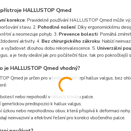
 přístroje HALLUSTOP Qmed
vní korekce
: Pravidelné používání HALLUSTOP Qmed může význa
horšování stavu. 2.
Pohodlné nošení
: Díky ergonomickému design
skrétní a neomezuje pohyb. 3.
Prevence bolesti
: Pomáhá zmírnit
aždodenní aktivity. 4.
Bez chirurgického zákroku
: Nabízí neinva
á a vyžadovat dlouhou dobu rekonvalescence. 5.
Univerzální pou
gus, a je tedy ideální jak pro počáteční fáze, tak pro pokročilejší 
ho je HALLUSTOP Qmed vhodný?
 Qmed je určen pro všechny, kteří trpí hallux valgus, bez ohl
eré:
í bolest nebo nepohodlí v oblasti kloubu palce.
í genetickou predispozici k hallux valgus.
í úzkou nebo nepohodlnou obuv, která přispívá k deformaci nohy.
dají neinvazivní a efektivní řešení pro korekci vbočeného palce.
troj používat?