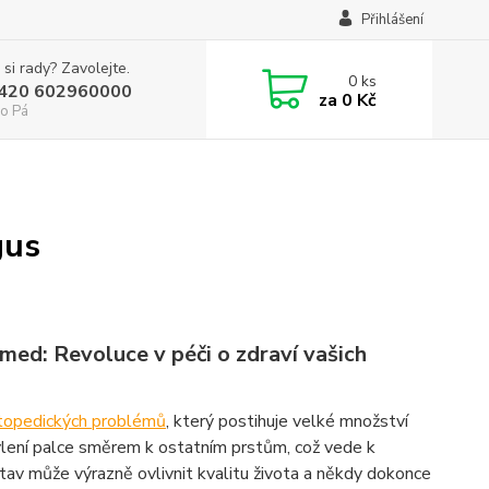
Přihlášení
 si rady? Zavolejte.
0
ks
+420 602960000
za
0 Kč
o Pá
gus
ed: Revoluce v péči o zdraví vašich
topedických problémů
, který postihuje velké množství
chýlení palce směrem k ostatním prstům, což vede k
tav může výrazně ovlivnit kvalitu života a někdy dokonce