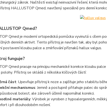
chirurgický zákrok. Naštěstí existují neinvazivní řešení, která m
 přístroj HALLUSTOP Qmed, navržený speciálně pro denní korekci
HALLUSTOP Qmed?
P Qmed je moderní ortopedická pomůcka vyvinutá s cílem posk
ných denních aktivit. Tento přístroj je navržen tak, aby byl poho
í postavení kloubu palce a zmírňování příznaků hallux valgus.
troj funguje?
P Qmed pracuje na principu mechanické korekce kloubu palce po
 polohy. Přístroj se skládá z několika klíčových částí:
rná část
: Upevňuje přístroj k noze a zajišťuje jeho stabilitu b
rekční mechanismus
: Jemně a postupně přitahuje palec do sprá
působoval bolest, ale zároveň účinně napomáhal korekci.
odlné materiály
: Výrobek je vyroben z hypoalergenních, měkký
fort i při dlouhodobém nošení.