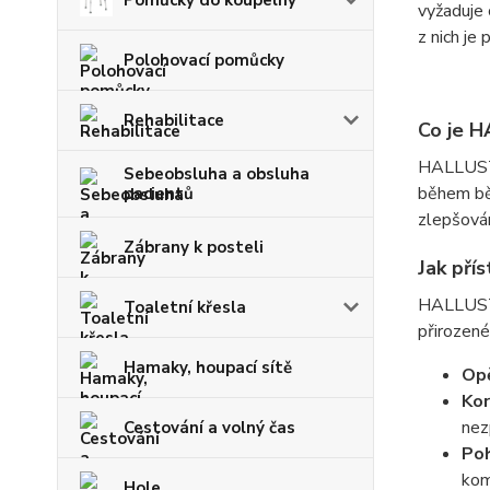
Pomůcky do koupelny
vyžaduje 
z nich je
Polohovací pomůcky
Rehabilitace
Co je 
HALLUSTO
Sebeobsluha a obsluha
během běž
pacientů
zlepšován
Zábrany k posteli
Jak přís
HALLUSTO
Toaletní křesla
přirozené
Hamaky, houpací sítě
Opě
Ko
nez
Cestování a volný čas
Poh
kom
Hole