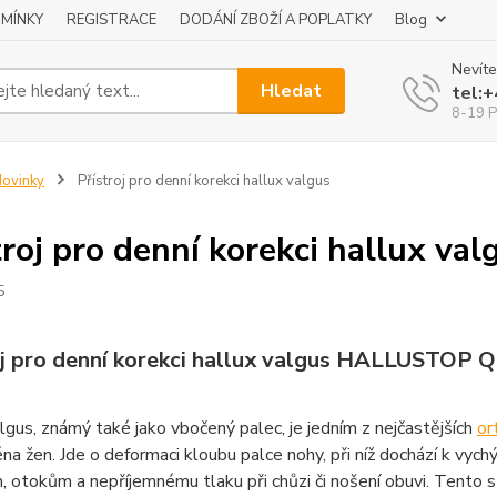
MÍNKY
REGISTRACE
DODÁNÍ ZBOŽÍ A POPLATKY
Blog
Nevíte
Hledat
tel:
8-19 P
ovinky
Přístroj pro denní korekci hallux valgus
troj pro denní korekci hallux val
5
oj pro denní korekci hallux valgus HALLUSTOP Qm
lgus, známý také jako vbočený palec, je jedním z nejčastějších
or
ména žen. Jde o deformaci kloubu palce nohy, při níž dochází k vy
 otokům a nepříjemnému tlaku při chůzi či nošení obuvi. Tento s