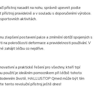
 přístroj nasadit na nohu, správně upevnit podle
t přístroj pravidelně a v souladu s doporučeními výrobce.
sportovních aktivitách.
zlepšení postavení palce a zmírnění obtíží spojených s
ti na pokročilosti deformace a pravidelnosti používání. V
é zahájit léčbu co nejdříve.
ativní a praktické řešení pro všechny, kteří trpí
 použití je ideálním pomocníkem při léčbě tohoto
každodenním životě, HALLUSTOP Qmed může být tím
e tento revoluční přístroj ještě dnes!