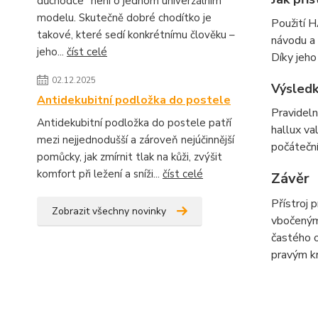
důchodce“ není o jednom univerzálním
modelu. Skutečně dobré chodítko je
Použití H
takové, které sedí konkrétnímu člověku –
návodu a 
jeho...
číst celé
Díky jeho
02.12.2025
Výsledk
Antidekubitní podložka do postele
Pravideln
Antidekubitní podložka do postele patří
hallux va
mezi nejjednodušší a zároveň nejúčinnější
počáteční
pomůcky, jak zmírnit tlak na kůži, zvýšit
komfort při ležení a sníži...
číst celé
Závěr
Přístroj 
Zobrazit všechny novinky
vbočeným
častého 
pravým kr