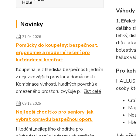
Výhody
1.
Efekti
Novinky
dalšího z
lehký, di
21.04.2026
chůzi a k
Pomůcky do koupelny: bezpečnost,
bolestiv
ergonomie a moderní řešení pro
hallux val
každodenní komfort
Koupelna je z hlediska bezpečnosti jedním
Pro ko
z nejrizikovějších prostor v domácnosti.
HALLUSTOP
Kombinace vlhkosti, hladkých povrchů a
osoby, kt
omezeného prostoru zvyšuje p...
číst celé
Cít
09.12.2025
Maj
Nejlepší chodítko pro seniory: jak
Nos
vybrat opravdu bezpečnou oporu
Hle
Hledání „nejlepšího chodítka pro
Jak přís