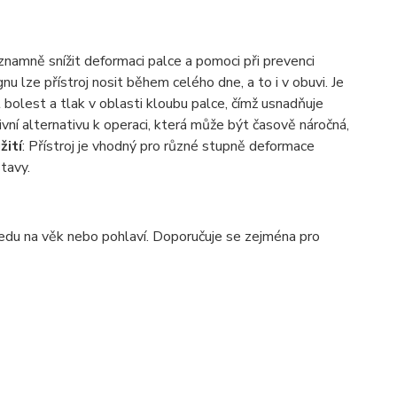
mně snížit deformaci palce a pomoci při prevenci
u lze přístroj nosit během celého dne, a to i v obuvi. Je
 bolest a tlak v oblasti kloubu palce, čímž usnadňuje
zivní alternativu k operaci, která může být časově náročná,
žití
: Přístroj je vhodný pro různé stupně deformace
stavy.
edu na věk nebo pohlaví. Doporučuje se zejména pro