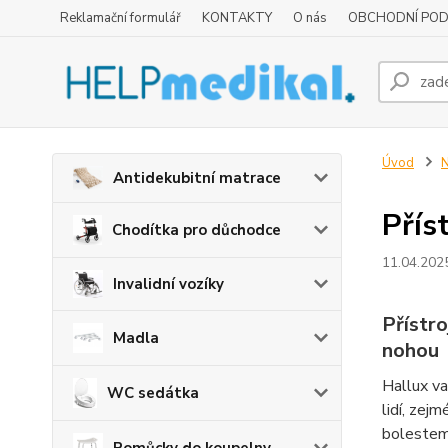
Reklamační formulář
KONTAKTY
O nás
OBCHODNÍ POD
Úvod
N
Antidekubitní matrace
Přís
Chodítka pro důchodce
11.04.202
Invalidní vozíky
Přístr
Madla
nohou
Hallux va
WC sedátka
lidí, zej
bolestem,