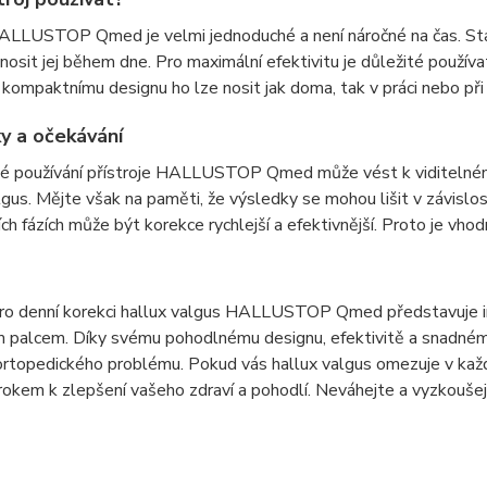
ALLUSTOP Qmed je velmi jednoduché a není náročné na čas. Stačí
nosit jej během dne. Pro maximální efektivitu je důležité používa
 kompaktnímu designu ho lze nosit jak doma, tak v práci nebo při 
y a očekávání
é používání přístroje HALLUSTOP Qmed může vést k viditelnému 
lgus. Mějte však na paměti, že výsledky se mohou lišit v závislos
ch fázích může být korekce rychlejší a efektivnější. Proto je vhodn
pro denní korekci hallux valgus HALLUSTOP Qmed představuje inov
 palcem. Díky svému pohodlnému designu, efektivitě a snadnému
ortopedického problému. Pokud vás hallux valgus omezuje v 
okem k zlepšení vašeho zdraví a pohodlí. Neváhejte a vyzkoušejt