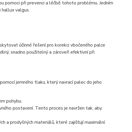
ohou pomoci při prevenci a léčbě tohoto problému. Jedním
 hallux valgus.
ytovat účinné řešení pro korekci vbočeného palce
dlný, snadno použitelný a zároveň efektivní při
mocí jemného tlaku, který navrací palec do jeho
ěhem pohybu.
vného postavení. Tento proces je navržen tak, aby
ch a prodyšných materiálů, které zajišťují maximální