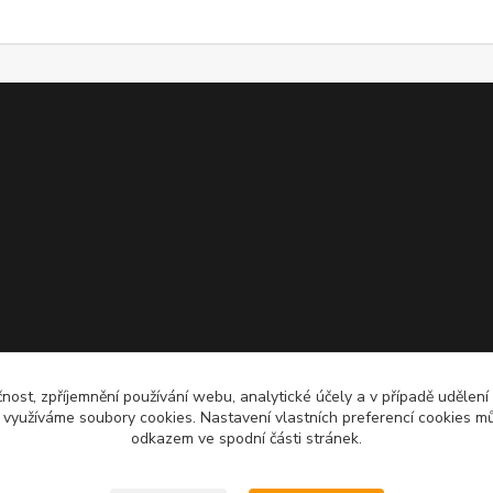
čnost, zpříjemnění používání webu, analytické účely a v případě udělení
y využíváme soubory cookies. Nastavení vlastních preferencí cookies mů
odkazem ve spodní části stránek.