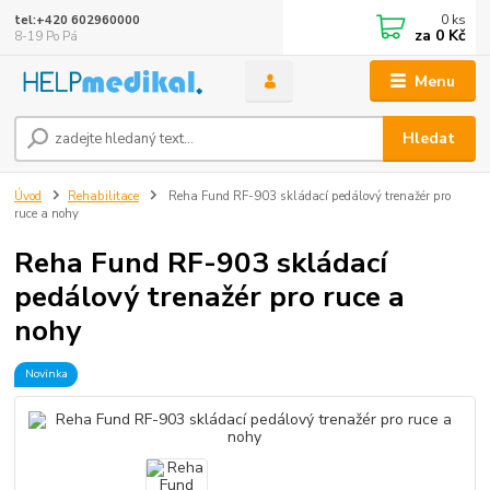
0
ks
tel:+420 602960000
za
0 Kč
8-19 Po Pá
Menu
Hledat
Úvod
Rehabilitace
Reha Fund RF-903 skládací pedálový trenažér pro
ruce a nohy
Reha Fund RF-903 skládací
pedálový trenažér pro ruce a
nohy
Novinka