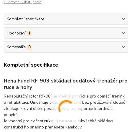
Hlídat cenu / dostupnost
Kompletní specifikace
Hodnocení
1
Komentáře
0
Kompletní specifikace
Reha Fund RF-903 skládací pedálový trenažér pro
ruce a nohy
Rehabilitační rotor RF-903 je ideální pomůcka pro domácí trénink
a rehabilitaci. Umožňuje bezpečné cvičení bez přetěžování kloubů,
zlepšuje krevní oběh, posiluje svaly a podporuje koordinaci
pohybů.
Je vhodný pro cvičení
rukou i nohou
, a díky lehké skládací
konstrukci ho snadno přenesete kamkoliv.