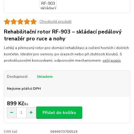
Ohodnotit produkt
Rehabilitační rotor RF-903 – skládací pedálový
trenažér pro ruce a nohy
Lehký a přenosný rotor pro domácí rehabilitaci a cvičení horních i dolních
končetin. Ideální pro seniory, po úrazech nebo při ztuhlosti kloubů. S
protiskluzovými koncovkami, odporovým mechanismem.
celý popis
Dostupnost
Skladem
Nejsme plátci DPH
899 Kč
/
ks
Přidat do košíku
EAN kód:
0699973705519