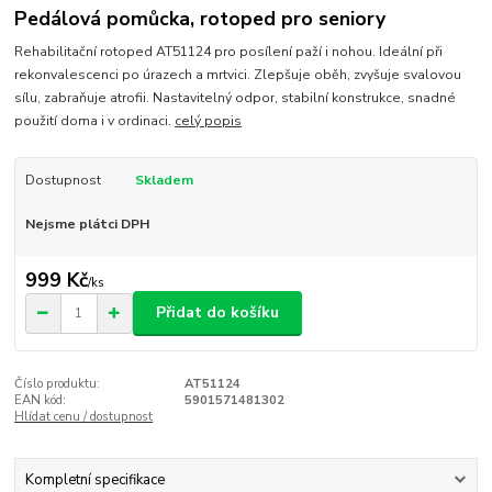
Pedálová pomůcka, rotoped pro seniory
Rehabilitační rotoped AT51124 pro posílení paží i nohou. Ideální při
rekonvalescenci po úrazech a mrtvici. Zlepšuje oběh, zvyšuje svalovou
sílu, zabraňuje atrofii. Nastavitelný odpor, stabilní konstrukce, snadné
použití doma i v ordinaci.
celý popis
Dostupnost
Skladem
Nejsme plátci DPH
999 Kč
/
ks
Přidat do košíku
Číslo produktu:
AT51124
EAN kód:
5901571481302
Hlídat cenu / dostupnost
Kompletní specifikace