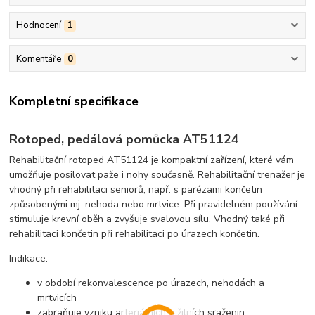
Hodnocení
1
Komentáře
0
Kompletní specifikace
Rotoped, pedálová pomůcka AT51124
Rehabilitační rotoped AT51124 je kompaktní zařízení, které vám
umožňuje posilovat paže i nohy současně. Rehabilitační trenažer je
vhodný při rehabilitaci seniorů, např. s parézami končetin
způsobenými mj. nehoda nebo mrtvice. Při pravidelném používání
stimuluje krevní oběh a zvyšuje svalovou sílu. Vhodný také při
rehabilitaci končetin při rehabilitaci po úrazech končetin.
Indikace:
v období rekonvalescence po úrazech, nehodách a
mrtvicích
zabraňuje vzniku arteriálních a žilních sraženin