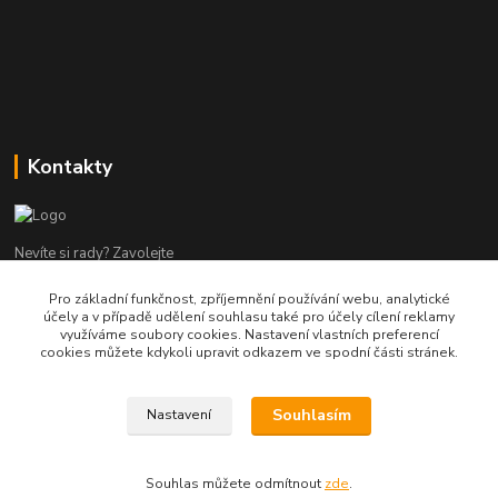
Kontakty
Nevíte si rady? Zavolejte
Pro základní funkčnost, zpříjemnění používání webu, analytické
tel:+420 602960000
účely a v případě udělení souhlasu také pro účely cílení reklamy
8-19 Po Pá
využíváme soubory cookies. Nastavení vlastních preferencí
cookies můžete kdykoli upravit odkazem ve spodní části stránek.
info@helpmedikal.cz
Souhlasím
Nastavení
Souhlas můžete odmítnout
zde
.