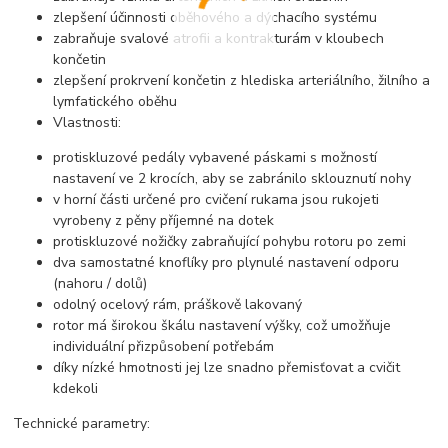
zlepšení účinnosti oběhového a dýchacího systému
zabraňuje svalové atrofii a kontrakturám v kloubech
končetin
zlepšení prokrvení končetin z hlediska arteriálního, žilního a
lymfatického oběhu
Vlastnosti:
protiskluzové pedály vybavené páskami s možností
nastavení ve 2 krocích, aby se zabránilo sklouznutí nohy
v horní části určené pro cvičení rukama jsou rukojeti
vyrobeny z pěny příjemné na dotek
protiskluzové nožičky zabraňující pohybu rotoru po zemi
dva samostatné knoflíky pro plynulé nastavení odporu
(nahoru / dolů)
odolný ocelový rám, práškově lakovaný
rotor má širokou škálu nastavení výšky, což umožňuje
individuální přizpůsobení potřebám
díky nízké hmotnosti jej lze snadno přemisťovat a cvičit
kdekoli
Technické parametry: