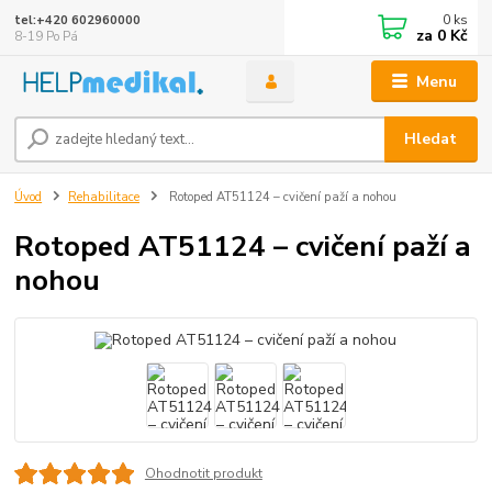
0
ks
tel:+420 602960000
za
0 Kč
8-19 Po Pá
Menu
Hledat
Úvod
Rehabilitace
Rotoped AT51124 – cvičení paží a nohou
Rotoped AT51124 – cvičení paží a
nohou
Ohodnotit produkt