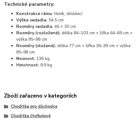
Technické parametry:
Konstrukce rámu:
hliník, skládací
Výška sedadla:
54,5 cm
Rozměry sedadla:
46 × 30 cm
Rozměry (rozložené):
délka 84–103 cm × šířka 64–69 cm ×
výška 85–98 cm
Rozměry (složené):
délka 77 cm × šířka 36–38 cm × výška
85–98 cm
Nosnost:
136 kg
Hmotnost:
8,9 kg
Zboží zařazeno v kategoriích
Chodítka pro důchodce
Chodítka čtyřkolové