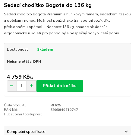
Sedací chodítko Bogota do 136 kg
Sedací chodítko Bogota Premium s hliníkovým rámem, sedátkem, taškou
a opěrkami nohou. Možnost použití jako transportní vozík díky
překlopnému opěradlu. Nosnost 136 kg, snadné skládání a
ergonomické rukojeti pro pohodlný a bezpečný pohyb.
celý popis
Dostupnost
Skladem
Nejsme plátci DPH
4 759 Kč
/
ks
Přidat do košíku
Číslo produktu:
RF625
EAN kód:
5903940710747
Hlídat cenu / dostupnost
Kompletní specifikace