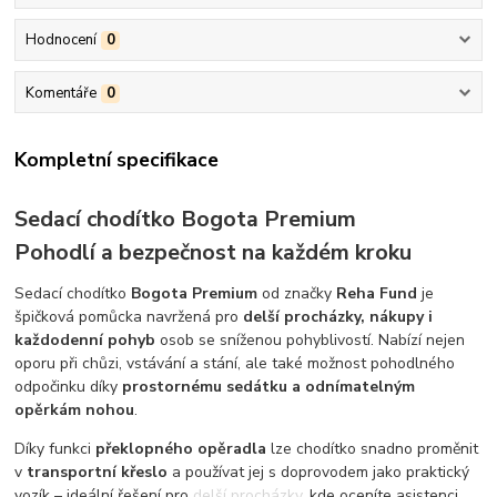
Hodnocení
0
Komentáře
0
Kompletní specifikace
Sedací chodítko Bogota Premium
Pohodlí a bezpečnost na každém kroku
Sedací chodítko
Bogota Premium
od značky
Reha Fund
je
špičková pomůcka navržená pro
delší procházky, nákupy i
každodenní pohyb
osob se sníženou pohyblivostí. Nabízí nejen
oporu při chůzi, vstávání a stání, ale také možnost pohodlného
odpočinku díky
prostornému sedátku a odnímatelným
opěrkám nohou
.
Díky funkci
překlopného opěradla
lze chodítko snadno proměnit
v
transportní křeslo
a používat jej s doprovodem jako praktický
vozík – ideální řešení pro delší procházky, kde oceníte asistenci