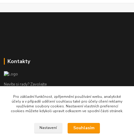
Kontakty
Nevíte si rady? Zavolejte
Pro základní funkčnost, zpříjemnění používání webu, analytické
tel:+420 602960000
účely a v případě udělení souhlasu také pro účely cílení reklamy
8-19 Po Pá
využíváme soubory cookies. Nastavení vlastních preferencí
cookies můžete kdykoli upravit odkazem ve spodní části stránek.
info@helpmedikal.cz
Souhlasím
Nastavení