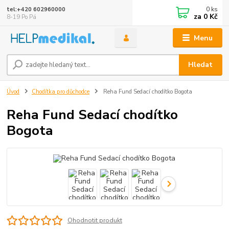
0
ks
tel:+420 602960000
za
0 Kč
8-19 Po Pá
Menu
Hledat
Úvod
Chodítka pro důchodce
Reha Fund Sedací chodítko Bogota
Reha Fund Sedací chodítko
Bogota
Ohodnotit produkt