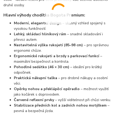
druhé osoby.
Hlavní výhody chodítka Bogota Premium:
Moderní, elegantní design
– vkusný vzhled spojený s
vysokou funkčností.
Lehký, skládací hliníkový rám
– snadné skladování i
převoz autem.
Nastavitelná výška rukojetí (85–98 cm)
– pro správnou
ergonomii chůze.
Ergonomické rukojeti a brzdy s parkovací funkcí
–
maximální bezpečnost a kontrola.
Pohodlné sedátko (46 × 30 cm)
– ideální pro krátký
odpočinek.
Praktická nákupní taška
– pro drobné nákupy a osobní
věci.
Opěrky nohou a překlápěcí opěradlo
– možnost využití
jako kočárek s doprovodem.
Červené reflexní prvky
– vyšší viditelnost při chůzi venku.
Stabilizace předních kol a zadních nohou motýlkem
–
pevná a bezpečná jízda.