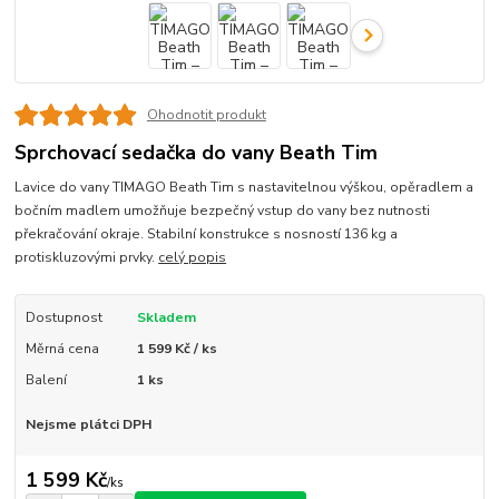
Ohodnotit produkt
Sprchovací sedačka do vany Beath Tim
Lavice do vany TIMAGO Beath Tim s nastavitelnou výškou, opěradlem a
bočním madlem umožňuje bezpečný vstup do vany bez nutnosti
překračování okraje. Stabilní konstrukce s nosností 136 kg a
protiskluzovými prvky.
celý popis
Dostupnost
Skladem
Měrná cena
1 599 Kč / ks
Balení
1 ks
Nejsme plátci DPH
1 599 Kč
/
ks