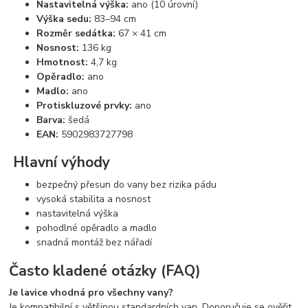
Nastavitelná výška:
ano (10 úrovní)
Výška sedu:
83–94 cm
Rozměr sedátka:
67 × 41 cm
Nosnost:
136 kg
Hmotnost:
4,7 kg
Opěradlo:
ano
Madlo:
ano
Protiskluzové prvky:
ano
Barva:
šedá
EAN:
5902983727798
Hlavní výhody
bezpečný přesun do vany bez rizika pádu
vysoká stabilita a nosnost
nastavitelná výška
pohodlné opěradlo a madlo
snadná montáž bez nářadí
Často kladené otázky (FAQ)
Je lavice vhodná pro všechny vany?
Je kompatibilní s většinou standardních van. Doporučuje se ověřit