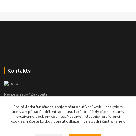
Kontakty
Nevíte si rady? Zavolejte
Pro základní funkčnost, zpříjemnění používání webu, analytické
tel:+420 602960000
účely a v případě udělení souhlasu také pro účely cílení reklamy
8-19 Po Pá
využíváme soubory cookies. Nastavení vlastních preferencí
cookies můžete kdykoli upravit odkazem ve spodní části stránek.
info@helpmedikal.cz