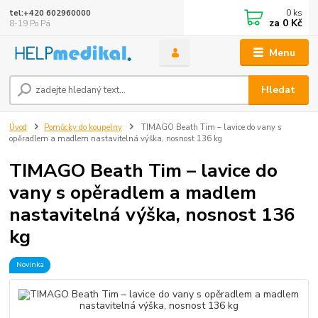
0
ks
tel:+420 602960000
za
0 Kč
8-19 Po Pá
Menu
Hledat
Úvod
Pomůcky do koupelny
TIMAGO Beath Tim – lavice do vany s
opěradlem a madlem nastavitelná výška, nosnost 136 kg
TIMAGO Beath Tim – lavice do
vany s opěradlem a madlem
nastavitelná výška, nosnost 136
kg
Novinka