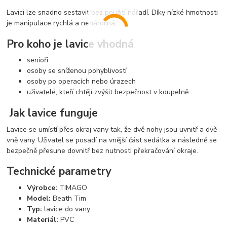
Lavici lze snadno sestavit bez použití nářadí. Díky nízké hmotnosti
je manipulace rychlá a nenáročná.
Pro koho je lavice vhodná
senioři
osoby se sníženou pohyblivostí
osoby po operacích nebo úrazech
uživatelé, kteří chtějí zvýšit bezpečnost v koupelně
Jak lavice funguje
Lavice se umístí přes okraj vany tak, že dvě nohy jsou uvnitř a dvě
vně vany. Uživatel se posadí na vnější část sedátka a následně se
bezpečně přesune dovnitř bez nutnosti překračování okraje.
Technické parametry
Výrobce:
TIMAGO
Model:
Beath Tim
Typ:
lavice do vany
Materiál:
PVC