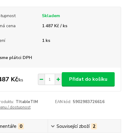
tupnost
Skladem
ná cena
1 487 Kč / ks
ení
1 ks
sme plátci DPH
487 Kč
Přidat do košíku
/
ks
roduktu:
TItableTIM
EAN kód:
5902983726616
cenu / dostupnost
mentáře
0
Související zboží
2