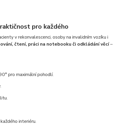
praktičnost pro každého
acienty v rekonvalescenci, osoby na invalidním vozíku i
ování, čtení, práci na notebooku či odkládání věcí
–
0° pro maximální pohodlí.
.
itu.
aždého interiéru.