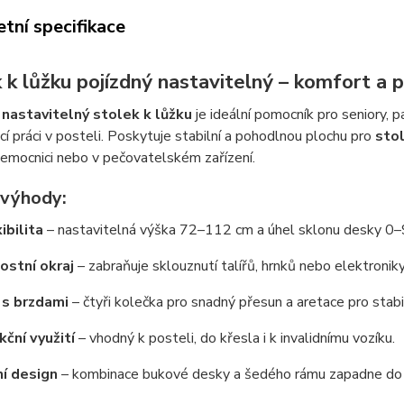
tní specifikace
 k lůžku pojízdný nastavitelný – komfort a 
 nastavitelný stolek k lůžku
je ideální pomocník pro seniory, p
í práci v posteli. Poskytuje stabilní a pohodlnou plochu pro
stol
emocnici nebo v pečovatelském zařízení.
 výhody:
ibilita
– nastavitelná výška 72–112 cm a úhel sklonu desky 0–9
stní okraj
– zabraňuje sklouznutí talířů, hrnků nebo elektroniky
 s brzdami
– čtyři kolečka pro snadný přesun a aretace pro stabil
kční využití
– vhodný k posteli, do křesla i k invalidnímu vozíku.
í design
– kombinace bukové desky a šedého rámu zapadne do k