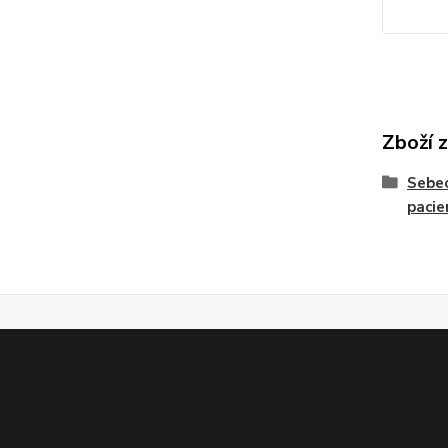
Zboží 
Sebeo
pacie