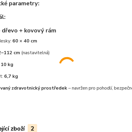
cké parametry:
ál:
 dřevo + kovový rám
desky:
60 × 40 cm
2–112 cm
(nastavitelná)
:
10 kg
t:
6,7 kg
ovaný zdravotnický prostředek
– navržen pro pohodlí, bezpečn
jící zboží
2