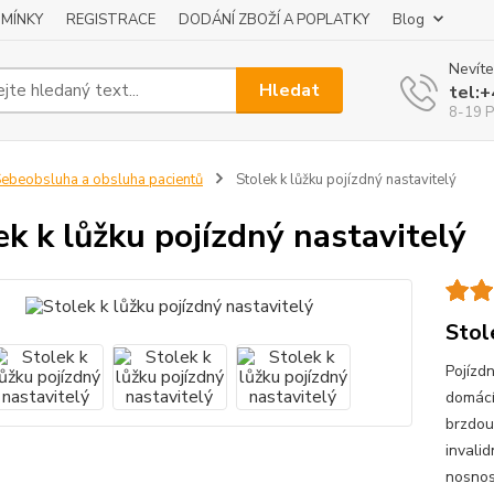
MÍNKY
REGISTRACE
DODÁNÍ ZBOŽÍ A POPLATKY
Blog
Nevíte
Hledat
tel:
8-19 P
ebeobsluha a obsluha pacientů
Stolek k lůžku pojízdný nastavitelý
ek k lůžku pojízdný nastavitelý
Stol
Pojízdn
domácí
brzdou 
invali
nosnos