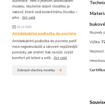
důchodce“ není o jednom univerzálním
Techni
modelu. Skutečně dobré chodítko je
takové, které sedí konkrétnímu člověku –
Materi
jeho...
číst celé
bukové
02.12.2025
Rozměr 
Antidekubitní podložka do postele
Antidekubitní podložka do postele patří
Výška:
7
mezi nejjednodušší a zároveň nejúčinnější
Nosnost
pomůcky, jak zmírnit tlak na kůži, zvýšit
komfort při ležení a sníži...
číst celé
Hmotnos
Certifik
Zobrazit všechny novinky
Souvise