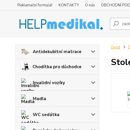
Reklamační formulář
KONTAKTY
O nás
OBCHODNÍ POD
Úvod
S
Antidekubitní matrace
Stol
Chodítka pro důchodce
Invalidní vozíky
Madla
WC sedátka