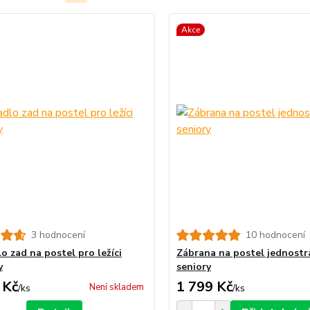
Akce
3 hodnocení
10 hodnocení
o zad na postel pro ležíci
Zábrana na postel jednostr
y
seniory
 Kč
1 799 Kč
Není skladem
/
ks
/
ks