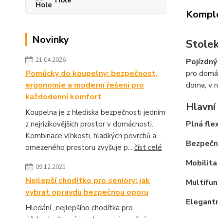
Hole
Komple
Novinky
Stolek
21.04.2026
Pojízdný
pro domác
Pomůcky do koupelny: bezpečnost,
doma, v n
ergonomie a moderní řešení pro
každodenní komfort
Hlavní
Koupelna je z hlediska bezpečnosti jedním
Plná flex
z nejrizikovějších prostor v domácnosti.
Kombinace vlhkosti, hladkých povrchů a
Bezpečno
omezeného prostoru zvyšuje p...
číst celé
Mobilita
09.12.2025
Nejlepší chodítko pro seniory: jak
Multifun
vybrat opravdu bezpečnou oporu
Elegantn
Hledání „nejlepšího chodítka pro