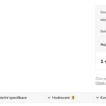
Dos
Měr
Bal
Nej
1 
Číslo p
Hlídat 
etní specifikace
Hodnocení
3
Ko