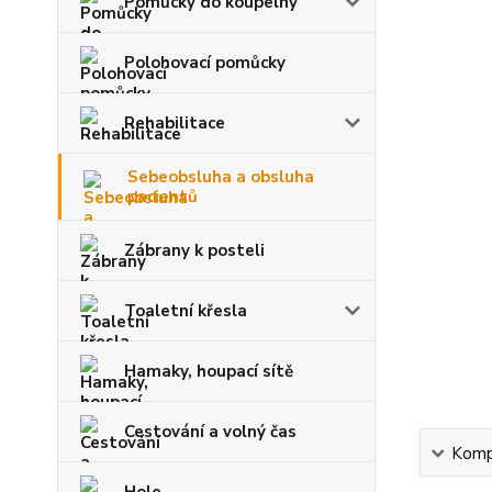
Pomůcky do koupelny
Polohovací pomůcky
Rehabilitace
Sebeobsluha a obsluha
pacientů
Zábrany k posteli
Toaletní křesla
Hamaky, houpací sítě
Cestování a volný čas
Kompl