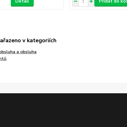
Detail
Přidat do ko
zařazeno v kategoriích
bsluha a obsluha
ntů