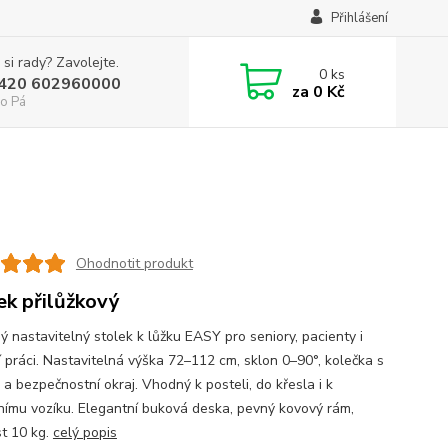
Přihlášení
 si rady? Zavolejte.
0
ks
+420 602960000
za
0 Kč
o Pá
Ohodnotit produkt
ek přilůžkový
ý nastavitelný stolek k lůžku EASY pro seniory, pacienty i
 práci. Nastavitelná výška 72–112 cm, sklon 0–90°, kolečka s
a bezpečnostní okraj. Vhodný k posteli, do křesla i k
dnímu vozíku. Elegantní buková deska, pevný kovový rám,
t 10 kg.
celý popis