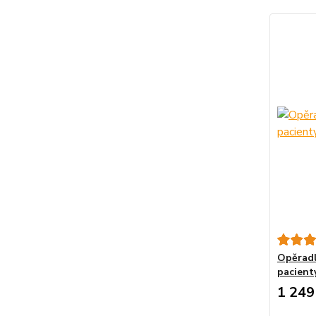
Opěradl
pacient
1 249