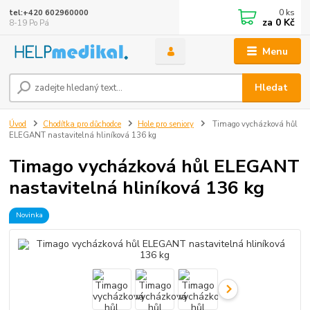
0
ks
tel:+420 602960000
za
0 Kč
8-19 Po Pá
Menu
Hledat
Úvod
Chodítka pro důchodce
Hole pro seniory
Timago vycházková hůl
ELEGANT nastavitelná hliníková 136 kg
Timago vycházková hůl ELEGANT
nastavitelná hliníková 136 kg
Novinka