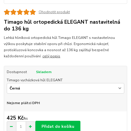
Ohodnotit produkt
Timago hůl ortopedická ELEGANT nastavitelná
do 136 kg
Lehká hliníková ortopedická hůl Timago ELEGANT s nastavitelnou
výškou poskytuje stabilní oporu při chůzi. Ergonomická rukojeť,
protiskluzová koncovka a nosnost až 136 kg zajišťují bezpečné
každodenní používání.
celý popis
Dostupnost
Skladem
Timago vycházková hůl ELEGANT
Nejsme plátci DPH
425 Kč
/
ks
Přidat do košíku