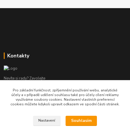
Kontakty
Nevíte si rady? Zavolejte
Pro základní funkčnost, zpříjemnění používání webu, analytické
tel:+420 602960000
účely a v případě udělení souhlasu také pro účely cílení reklamy
8-19 Po Pá
využíváme soubory cookies. Nastavení vlastních preferencí
cookies můžete kdykoli upravit odkazem ve spodní části stránek.
info@helpmedikal.cz
Souhlasím
Nastavení