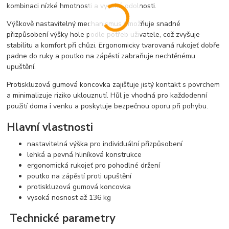
kombinaci nízké hmotnosti a vysoké odolnosti.
Výškově nastavitelný mechanismus umožňuje snadné
přizpůsobení výšky hole podle potřeb uživatele, což zvyšuje
stabilitu a komfort při chůzi. Ergonomicky tvarovaná rukojeť dobře
padne do ruky a poutko na zápěstí zabraňuje nechtěnému
upuštění.
Protiskluzová gumová koncovka zajišťuje jistý kontakt s povrchem
a minimalizuje riziko uklouznutí. Hůl je vhodná pro každodenní
použití doma i venku a poskytuje bezpečnou oporu při pohybu.
Hlavní vlastnosti
nastavitelná výška pro individuální přizpůsobení
lehká a pevná hliníková konstrukce
ergonomická rukojeť pro pohodlné držení
poutko na zápěstí proti upuštění
protiskluzová gumová koncovka
vysoká nosnost až 136 kg
Technické parametry