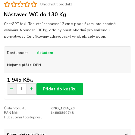
Ohodnotit produkt
Nástavec WC do 130 Kg
ChatGPT řekl: Toaletní nástavec 12 cm s područkami pro snadné
vstávání. Nosnost 130 kg, odolný plast, vhodný pro sníženou
pohyblivost. Certifikovaný zdravotnický výrobek.
celý popis
Dostupnost
Skladem
Nejsme plátci DPH
1 945 Kč
/
ks
Přidat do košíku
Číslo produktu:
KING_12FA_20
EAN kód:
14603890748
Hlídat cenu / dostupnost
Kompletní specifikace