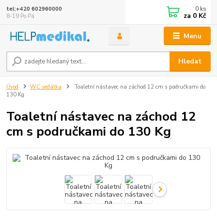
0
ks
tel:+420 602960000
za
0 Kč
8-19 Po Pá
Menu
Hledat
Úvod
WC sedátka
Toaletní nástavec na záchod 12 cm s područkami do
130 Kg
Toaletní nástavec na záchod 12
cm s područkami do 130 Kg