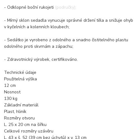
- Odklopné boční rukojeti (područky);
- Mírný sklon sedadla vynucuje správné držení těla a snižuje ohyb
v kyčelních a kolenních kloubech;
- Sedátko je vyrobeno z odolného a snadno čistitelného plastu
odolného proti skvrnám a zápachu;
- Zdravotnický výrobek, certifikováno.
Technické údaje
Použitelná výška
12 cm
Nosnost
130 kg
Základní materiál
Plast, hliník
Rozměry otvoru
L. 25 x 20 cm na šířku
Celkové rozměry uzávěru
L. 43 x š. 52 (39 cm bez úchytů) x v. 13 cm