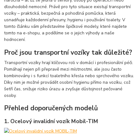
náročná – ať už se jedná o seniory, osoby po operacích nebo
dlouhodobě nemocné. Právě pro tyto situace existují transportní
vozíky – praktická, bezpečná a pohodlná pomůcka, která
usnadňuje každodenní přesuny, hygienu i používání toalety. V
tomto článku vám představíme špičkové modely, které najdete
tomto na e-shopu, a podělíme se o jejich výhody a naše
hodnocení.
Proč jsou transportní vozíky tak důležité?
Transportní vozíky hrají klíčovou roli v domácí i profesionální péči.
Pomáhají nejen při přepravě mezi místnostmi, ale jsou často
kombinovány i s funkcí toaletního křesla nebo sprchového vozíku.
Díky nim je možné provádět osobní hygienu přímo na vozíku, což
šetří čas, snižuje riziko úrazu a zvyšuje důstojnost pečované
osoby.
Přehled doporučených modelů
1.
Ocelový invalidní vozík Mobil-TIM