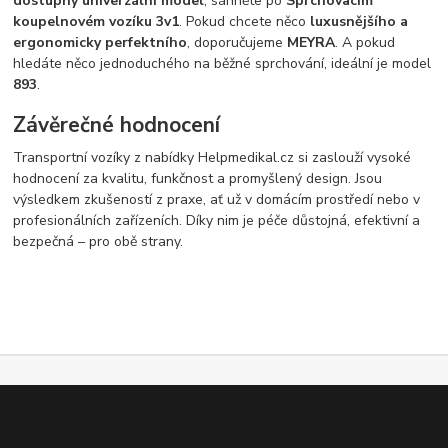
dostupný univerzální model
, sáhněte po
Sprchovacím
koupelnovém vozíku 3v1
. Pokud chcete něco
luxusnějšího a
ergonomicky perfektního
, doporučujeme
MEYRA
. A pokud
hledáte něco jednoduchého na běžné sprchování, ideální je model
893
.
Závěrečné hodnocení
Transportní vozíky z nabídky Helpmedikal.cz si zaslouží vysoké
hodnocení za kvalitu, funkčnost a promyšlený design. Jsou
výsledkem zkušeností z praxe, ať už v domácím prostředí nebo v
profesionálních zařízeních. Díky nim je péče důstojná, efektivní a
bezpečná – pro obě strany.