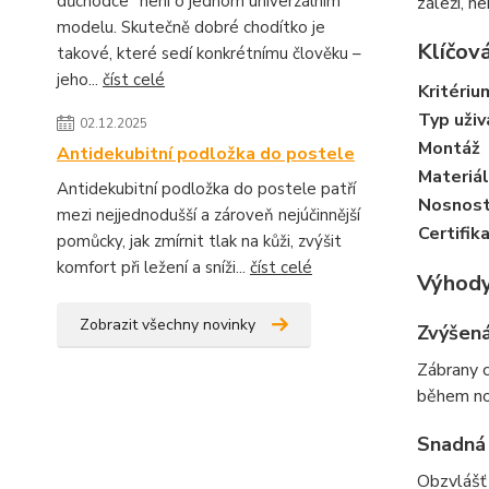
důchodce“ není o jednom univerzálním
záleží, n
modelu. Skutečně dobré chodítko je
Klíčová
takové, které sedí konkrétnímu člověku –
jeho...
číst celé
Kritériu
Typ uživ
02.12.2025
Montáž
Antidekubitní podložka do postele
Materiál
Antidekubitní podložka do postele patří
Nosnost
mezi nejjednodušší a zároveň nejúčinnější
Certifik
pomůcky, jak zmírnit tlak na kůži, zvýšit
komfort při ležení a sníži...
číst celé
Výhody
Zobrazit všechny novinky
Zvýšen
Zábrany c
během no
Snadná
Obzvlášť 