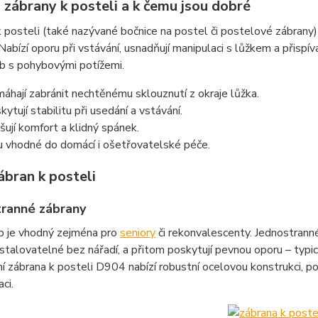
 zábrany k posteli a k čemu jsou dobré
 posteli (také nazývané bočnice na postel či postelové zábrany
Nabízí oporu při vstávání, usnadňují manipulaci s lůžkem a přispíva
b s pohybovými potížemi.
áhají zabránit nechtěnému sklouznutí z okraje lůžka.
kytují stabilitu při usedání a vstávání.
šují komfort a klidný spánek.
u vhodné do domácí i ošetřovatelské péče.
ábran k posteli
tranné zábrany
p je vhodný zejména pro
seniory
či rekonvalescenty. Jednostranné
stalovatelné bez nářadí, a přitom poskytují pevnou oporu – typic
ní zábrana k posteli D904 nabízí robustní ocelovou konstrukci, 
ci.