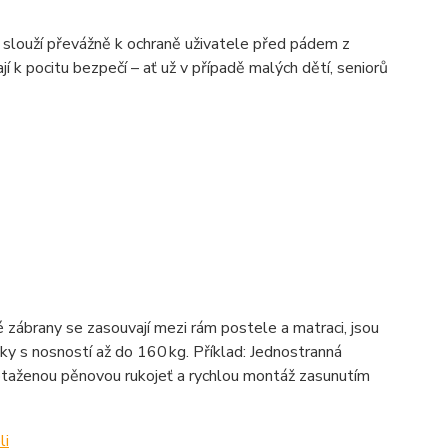
) slouží převážně k ochraně uživatele před pádem z
jí k pocitu bezpečí – ať už v případě malých dětí, seniorů
 zábrany se zasouvají mezi rám postele a matraci, jsou
ky s nosností až do 160 kg. Příklad: Jednostranná
potaženou pěnovou rukojeť a rychlou montáž zasunutím