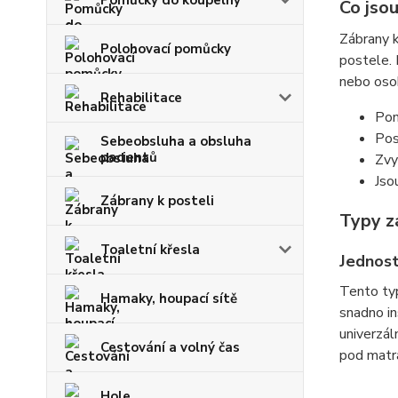
Pomůcky do koupelny
Co jsou
Zábrany k
Polohovací pomůcky
postele. 
nebo oso
Rehabilitace
Pom
Pos
Sebeobsluha a obsluha
pacientů
Zvy
Jso
Zábrany k posteli
Typy z
Toaletní křesla
Jednos
Tento ty
Hamaky, houpací sítě
snadno in
univerzál
Cestování a volný čas
pod matra
Hole