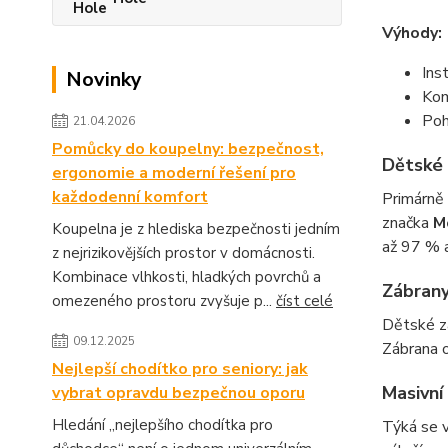
Výhody:
Ins
Novinky
Kom
Poh
21.04.2026
Pomůcky do koupelny: bezpečnost,
Dětské 
ergonomie a moderní řešení pro
každodenní komfort
Primárně 
značka
M
Koupelna je z hlediska bezpečnosti jedním
až 97 % a
z nejrizikovějších prostor v domácnosti.
Kombinace vlhkosti, hladkých povrchů a
Zábrany
omezeného prostoru zvyšuje p...
číst celé
Dětské zá
09.12.2025
Zábrana o
Nejlepší chodítko pro seniory: jak
Masivní
vybrat opravdu bezpečnou oporu
Hledání „nejlepšího chodítka pro
Týká se 