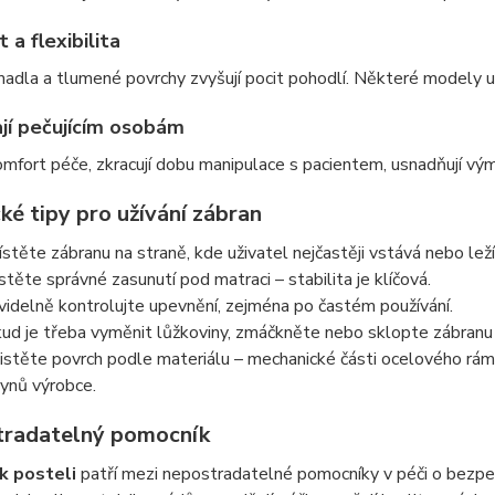
 a flexibilita
dla a tlumené povrchy zvyšují pocit pohodlí. Některé modely u
í pečujícím osobám
omfort péče, zkracují dobu manipulace s pacientem, usnadňují vým
ké tipy pro užívání zábran
stěte zábranu na straně, kde uživatel nejčastěji vstává nebo leží
istěte správné zasunutí pod matraci – stabilita je klíčová.
videlně kontrolujte upevnění, zejména po častém používání.
ud je třeba vyměnit lůžkoviny, zmáčkněte nebo sklopte zábranu
istěte povrch podle materiálu – mechanické části ocelového rám
ynů výrobce.
radatelný pomocník
k posteli
patří mezi nepostradatelné pomocníky v péči o bezpečno