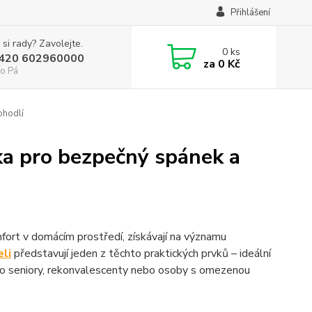
Přihlášení
 si rady? Zavolejte.
0
ks
+420 602960000
za
0 Kč
o Pá
ohodlí
ka pro bezpečný spánek a
fort v domácím prostředí, získávají na významu
eli
představují jeden z těchto praktických prvků – ideální
pro seniory, rekonvalescenty nebo osoby s omezenou