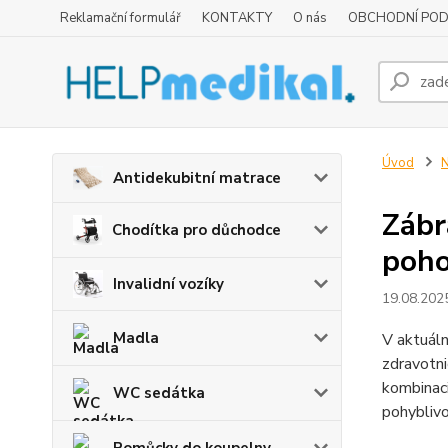
Reklamační formulář
KONTAKTY
O nás
OBCHODNÍ POD
Úvod
N
Antidekubitní matrace
Zábr
Chodítka pro důchodce
poho
Invalidní vozíky
19.08.202
Madla
V aktuáln
zdravotni
kombinaci
WC sedátka
pohyblivo