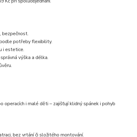
89 Kč při spoluobjednání.
l, bezpečnost.
odle potřeby flexibility.
 i estetice.
 správná výška a délka.
ůvěru.
o operacích i malé děti – zajišťují klidný spánek i pohyb
aci, bez vrtání či složitého montování.