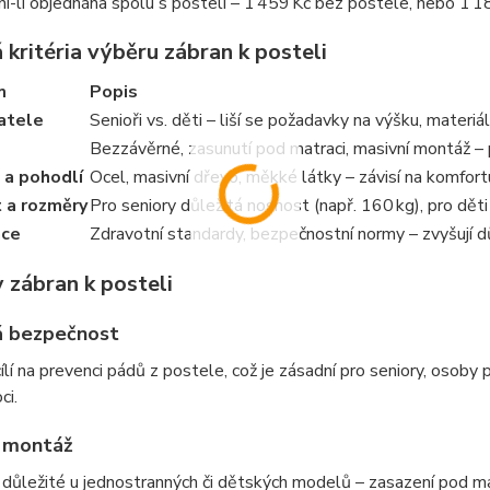
ení-li objednána spolu s postelí – 1 459 Kč bez postele, nebo 1 1
 kritéria výběru zábran k posteli
m
Popis
atele
Senioři vs. děti – liší se požadavky na výšku, materiá
Bezzávěrné, zasunutí pod matraci, masivní montáž – p
 a pohodlí
Ocel, masivní dřevo, měkké látky – závisí na komfortu
 a rozměry
Pro seniory důležitá nosnost (např. 160 kg), pro děti
ace
Zdravotní standardy, bezpečnostní normy – zvyšují d
 zábran k posteli
á bezpečnost
ílí na prevenci pádů z postele, což je zásadní pro seniory, osoby p
ci.
 montáž
důležité u jednostranných či dětských modelů – zasazení pod matr