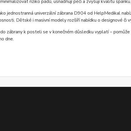
minimalizovat riziko pádů, usnadňují péči a zvyšují kvalitu spánku.
ko jednostranná univerzální zábrana D904 od HelpMedikal nabíz
snosti. Dětské i masivní modely rozšíří nabídku o designové či 
 do zábrany k posteli se v konečném důsledku vyplatí – pomůže kl
ho dne.