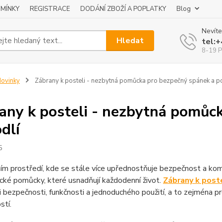
MÍNKY
REGISTRACE
DODÁNÍ ZBOŽÍ A POPLATKY
Blog
Nevíte
Hledat
tel:
8-19 P
ovinky
Zábrany k posteli - nezbytná pomůcka pro bezpečný spánek a p
any k posteli - nezbytná pomůc
dlí
5
ím prostředí, kde se stále více upřednostňuje bezpečnost a kom
cké pomůcky, které usnadňují každodenní život.
Zábrany k post
 bezpečnosti, funkčnosti a jednoduchého použití, a to zejména 
stí.