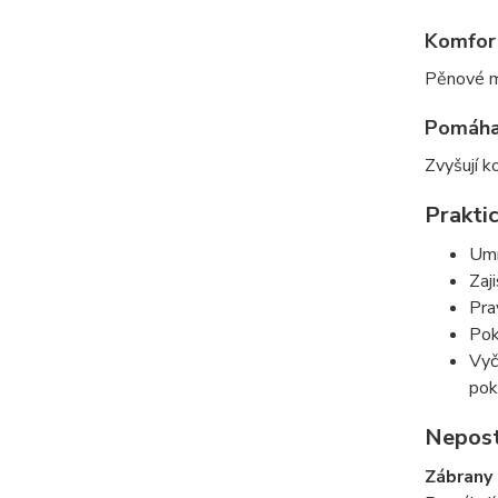
Komfort
Pěnové ma
Pomáhaj
Zvyšují k
Praktic
Umí
Zaj
Pra
Pok
Vyč
pok
Nepost
Zábrany 