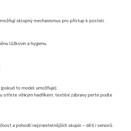
možňují sklopný mechanismus pro přístup k posteli.
ěnu lůžkovin a hygienu.
.
 (pokud to model umožňuje).
u otřete vlhkým hadříkem, textilní zábrany perte podle
st a pohodlí nejzranitelnějších skupin – dětí i seniorů.