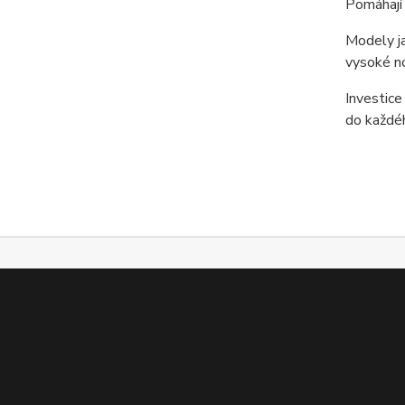
Pomáhají 
Modely ja
vysoké no
Investice
do každé