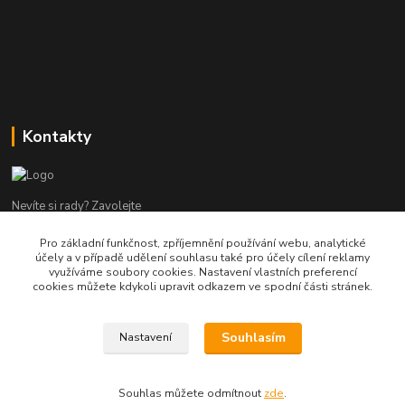
Kontakty
Nevíte si rady? Zavolejte
Pro základní funkčnost, zpříjemnění používání webu, analytické
tel:+420 602960000
účely a v případě udělení souhlasu také pro účely cílení reklamy
8-19 Po Pá
využíváme soubory cookies. Nastavení vlastních preferencí
cookies můžete kdykoli upravit odkazem ve spodní části stránek.
info@helpmedikal.cz
Souhlasím
Nastavení
Souhlas můžete odmítnout
zde
.