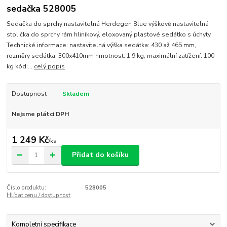
sedačka 528005
Sedačka do sprchy nastavitelná Herdegen Blue výškově nastavitelná
stolička do sprchy rám hliníkový, eloxovaný plastové sedátko s úchyty
Technické informace: nastavitelná výška sedátka: 430 až 465 mm,
rozměry sedátka: 300x410mm hmotnost: 1,9 kg, maximální zatížení: 100
kg kód:...
celý popis
Dostupnost
Skladem
Nejsme plátci DPH
1 249 Kč
/
ks
Přidat do košíku
Číslo produktu:
528005
Hlídat cenu / dostupnost
Kompletní specifikace