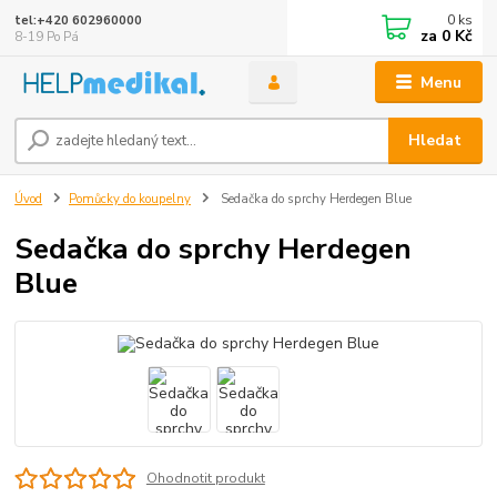
0
ks
tel:+420 602960000
za
0 Kč
8-19 Po Pá
Menu
Hledat
Úvod
Pomůcky do koupelny
Sedačka do sprchy Herdegen Blue
Sedačka do sprchy Herdegen
Blue
Ohodnotit produkt