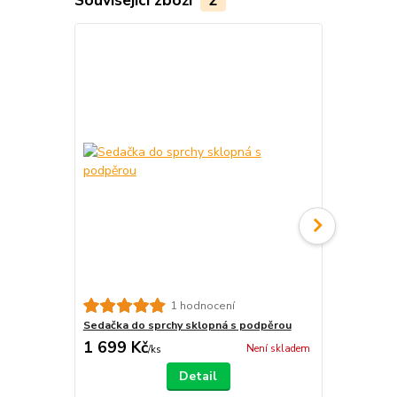
1 hodnocení
Sedačka do sprchy sklopná s podpěrou
Sedačka do 
1 699 Kč
996 Kč
Není skladem
/
ks
/
ks
Detail