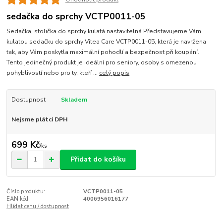
sedačka do sprchy VCTP0011-05
Sedačka, stolička do sprchy kulatá nastavitelná Představujeme Vám
kulatou sedačku do sprchy Vitea Care VCTP0011-05, která je navržena
tak, aby Vám poskytla maximální pohodlí a bezpečnost při koupání.
Tento jedinečný produkt je ideální pro seniory, osoby s omezenou
pohyblivostí nebo pro ty, kteří ...
celý popis
Dostupnost
Skladem
Nejsme plátci DPH
699 Kč
/
ks
Přidat do košíku
Číslo produktu:
VCTP0011-05
EAN kód:
4006956016177
Hlídat cenu / dostupnost