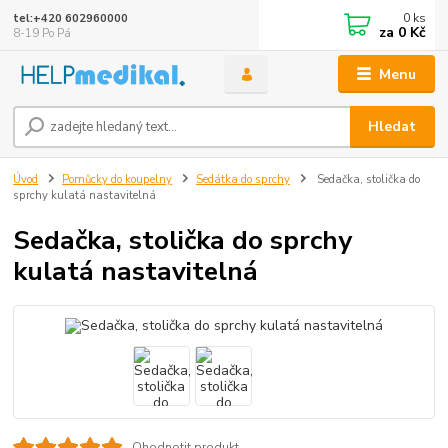
0
ks
tel:+420 602960000
za
0 Kč
8-19 Po Pá
Menu
Hledat
Úvod
Pomůcky do koupelny
Sedátka do sprchy
Sedačka, stolička do
sprchy kulatá nastavitelná
Sedačka, stolička do sprchy
kulatá nastavitelná
Ohodnotit produkt