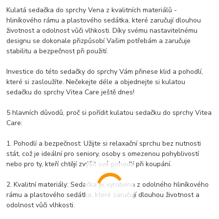
Kulatá sedačka do sprchy Vena z kvalitních materiálů -
hliníkového rámu a plastového sedátka, které zaručují dlouhou
životnost a odolnost vůči vlhkosti. Díky svému nastavitelnému
designu se dokonale přizpůsobí Vašim potřebám a zaručuje
stabilitu a bezpečnost při použití.
Investice do této sedačky do sprchy Vám přinese klid a pohodlí,
které si zasloužíte. Nečekejte déle a objednejte si kulatou
sedačku do sprchy Vitea Care ještě dnes!
5 hlavních důvodů, proč si pořídit kulatou sedačku do sprchy Vitea
Care:
1. Pohodlí a bezpečnost: Užijte si relaxační sprchu bez nutnosti
stát, což je ideální pro seniory, osoby s omezenou pohyblivostí
nebo pro ty, kteří chtějí zvýšit své pohodlí při koupání.
2. Kvalitní materiály: Sedačka je vyrobena z odolného hliníkového
rámu a plastového sedátka, které zaručují dlouhou životnost a
odolnost vůči vlhkosti.