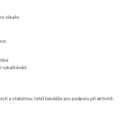
ro lékaře.
nce.
tění.
 vykašlávání.
ostí a stabilitou; lehčí bandáže pro podporu při aktivitě;