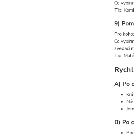
Co vybíra
Tip: Kom
9) Pom
Pro koho:
Co vybíra
zvedací ma
Tip: Malé
Rychl
A) Po 
Krá
Nás
Jem
B) Po 
Pod