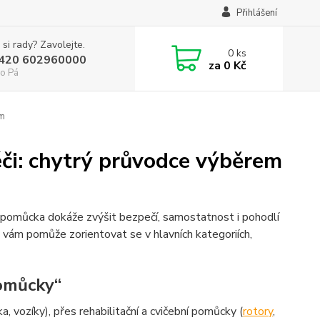
Přihlášení
 si rady? Zavolejte.
0
ks
+420 602960000
za
0 Kč
o Pá
em
či: chytrý průvodce výběrem
á pomůcka dokáže zvýšit bezpečí, samostatnost i pohodlí
ek vám pomůže zorientovat se v hlavních kategoriích,
pomůcky“
 vozíky), přes rehabilitační a cvičební pomůcky (
rotory
,