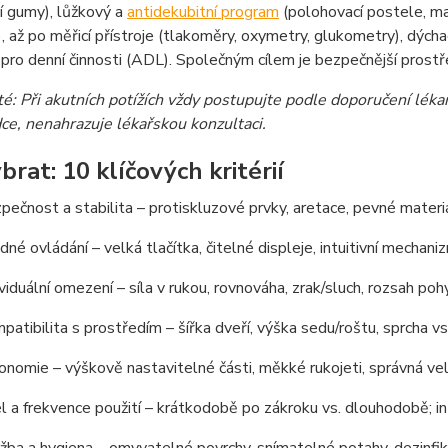
í gumy), lůžkový a
antidekubitní program
(polohovací postele, ma
, až po měřicí přístroje (tlakoměry, oxymetry, glukometry), dých
ro denní činnosti (ADL). Společným cílem je bezpečnější prostře
té: Při akutních potížích vždy postupujte podle doporučení léka
ce, nenahrazuje lékařskou konzultaci.
brat: 10 klíčových kritérií
pečnost a stabilita – protiskluzové prvky, aretace, pevné materi
dné ovládání – velká tlačítka, čitelné displeje, intuitivní mechani
ividuální omezení – síla v rukou, rovnováha, zrak/sluch, rozsah poh
patibilita s prostředím – šířka dveří, výška sedu/roštu, sprcha vs
onomie – výškově nastavitelné části, měkké rukojeti, správná ve
l a frekvence použití – krátkodobě po zákroku vs. dlouhodobě; int