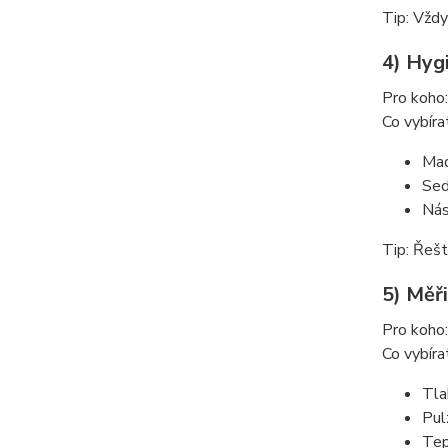
Tip: Vždy
4) Hyg
Pro koho:
Co vybíra
Mad
Sed
Nás
Tip: Řešt
5) Měři
Pro koho:
Co vybíra
Tla
Pul
Tep