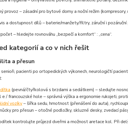
žba a hygiena – omyvatelné povrchy, snímatelné potahy, dezinfik
hý provoz – zásadní pro bytové domy a noční režim (kompresory, m
vis a dostupnost dílů – baterie/manžety/filtry, záruční i pozáruční
počet – hledejte rovnováhu „bezpečí a komfort“ : „cena“.
d kategorií a co v nich řešit
lita a přesun
 senioři, pacienti po ortopedických výkonech, neurologičtí pacient
t:
dítka
(pevná/čtyřkolová s brzdami a sedátkem) – sledujte nosnost
l e / francouzské hole – správná výška a ergonomie rukojeti, pro
lidní vozíky
– šířka sedu, hmotnost (přenášení do auta), rychloupí
ůcky pro přesun – otočné podložky, skluzné desky, zvedací pásy; 
odítek kontrolujte průjezd dveřmi a možnost aretace kol. Při del