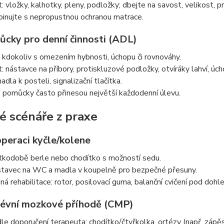
t: vložky, kalhotky, pleny, podložky; dbejte na savost, velikost, 
binujte s nepropustnou ochranou matrace.
ůcky pro denní činnosti (ADL)
 kdokoliv s omezením hybnosti, úchopu či rovnováhy.
t: nástavce na příbory, protiskluzové podložky, otvíráky lahví, ú
dla k posteli, signalizační tlačítka.
 pomůcky často přinesou největší každodenní úlevu.
é scénáře z praxe
operaci kyčle/kolene
tkodobě berle nebo chodítko s možností sedu.
tavec na WC a madla v koupelně pro bezpečné přesuny.
ná rehabilitace: rotor, posilovací guma, balanční cvičení pod doh
cévní mozkové příhodě (CMP)
le doporučení terapeuta: chodítko/čtyřkolka, ortézy (např. zápěst