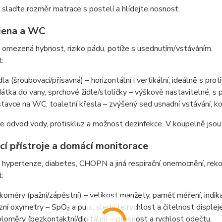
 slaďte rozměr matrace s postelí a hlídejte nosnost.
iena a WC
 omezená hybnost, riziko pádu, potíže s usednutím/vstáváním.
t:
la (šroubovací/přísavná) – horizontální i vertikální, ideálně s pro
átka do vany, sprchové židle/stoličky – výškově nastavitelné, s 
tavce na WC, toaletní křesla – zvýšený sed usnadní vstávání, kon
e odvod vody, protiskluz a možnost dezinfekce. V koupelně jsou 
cí přístroje a domácí monitorace
 hypertenze, diabetes, CHOPN a jiná respirační onemocnění, rekon
t:
koměry (pažní/zápěstní) – velikost manžety, paměť měření, indik
zní oxymetry – SpO₂ a puls; sledujte rychlost a čitelnost displeje
loměry (bezkontaktní/digitální) – přesnost a rychlost odečtu.