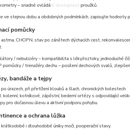
kometry – snadné ovládání, dostupnost proužků.
e ve stejnou dobu a obdobných podmínkách, zapisujte hodnoty p
hací pomůcky
: astma, CHOPN, stav po zánětech dýchacích cest, rekonvalesce
t:
alátory / nebulizéry – kompatibilita s léky/roztoky, jednoduché čiš
 pomůcky / trenažéry dechu – posílení dechových svalů, zlepšení
zy, bandáže a tejpy
 po úrazech, při přetížení kloubů a šlach, chronických bolestech.
t: kolenní, kotníkové, zápěstní, bederní ortézy s odpovídající velik
jpy pro dočasnou úlevu a aktivní podporu pohybu.
ntinence a ochrana lůžka
 krátkodobé i dlouhodobé úniky moči, pooperační stavy.