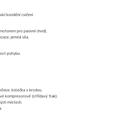
cí kondiční cvičení.
omotorem pro pasivní chod).
izace, jemná síla.
lost pohybu.
čnice, kolečka s brzdou.
vé kompresorové (střídavý tlak).
ných místech.
a.