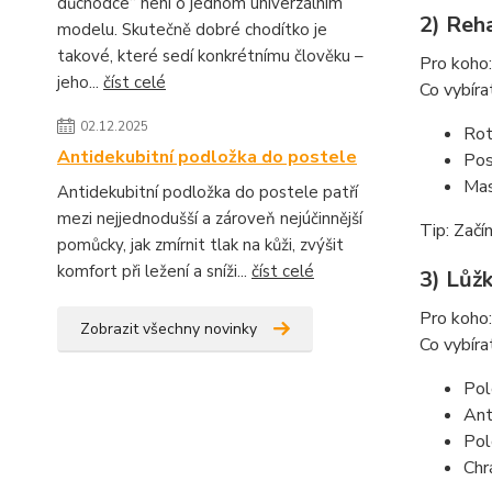
důchodce“ není o jednom univerzálním
2) Reha
modelu. Skutečně dobré chodítko je
takové, které sedí konkrétnímu člověku –
Pro koho:
jeho...
číst celé
Co vybíra
02.12.2025
Rot
Antidekubitní podložka do postele
Pos
Mas
Antidekubitní podložka do postele patří
mezi nejjednodušší a zároveň nejúčinnější
Tip: Začí
pomůcky, jak zmírnit tlak na kůži, zvýšit
komfort při ležení a sníži...
číst celé
3) Lůžk
Pro koho:
Zobrazit všechny novinky
Co vybíra
Pol
Ant
Pol
Chr