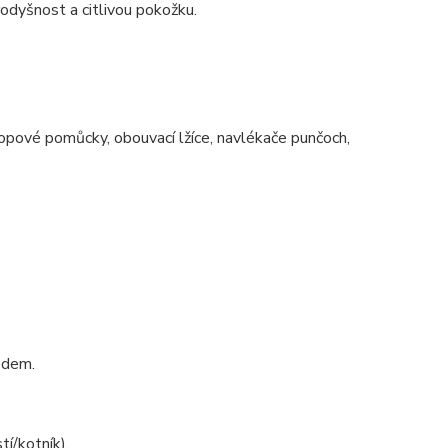
prodyšnost a citlivou pokožku.
chopové pomůcky, obouvací lžíce, navlékače punčoch,
ledem.
í/kotník).