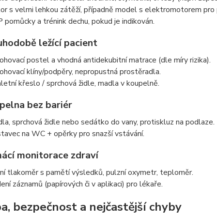
or s velmi lehkou zátěží, případně model s elektromotorem pro 
 pomůcky a trénink dechu, pokud je indikován.
uhodobě ležící pacient
ohovací postel a vhodná antidekubitní matrace (dle míry rizika).
ohovací klíny/podpěry, nepropustná prostěradla.
letní křeslo / sprchová židle, madla v koupelně.
pelna bez bariér
la, sprchová židle nebo sedátko do vany, protiskluz na podlaze.
tavec na WC + opěrky pro snazší vstávání.
ácí monitorace zdraví
ní tlakoměr s pamětí výsledků, pulzní oxymetr, teploměr.
ení záznamů (papírových či v aplikaci) pro lékaře.
a, bezpečnost a nejčastější chyby