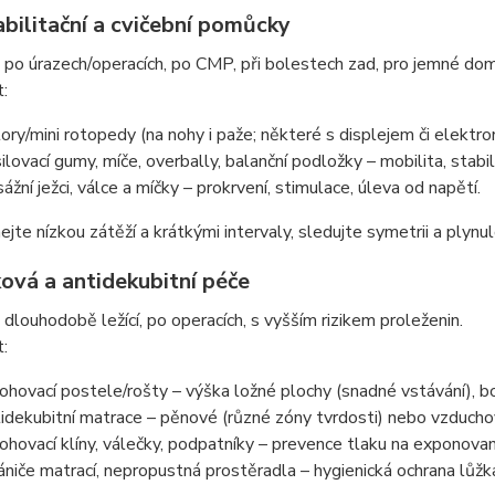
bilitační a cvičební pomůcky
 po úrazech/operacích, po CMP, při bolestech zad, pro jemné domá
t:
ory/mini rotopedy (na nohy i paže; některé s displejem či elektr
ilovací gumy, míče, overbally, balanční podložky – mobilita, stabil
ážní ježci, válce a míčky – prokrvení, stimulace, úleva od napětí.
nejte nízkou zátěží a krátkými intervaly, sledujte symetrii a plynu
ová a antidekubitní péče
 dlouhodobě ležící, po operacích, s vyšším rizikem proleženin.
t:
ohovací postele/rošty – výška ložné plochy (snadné vstávání), bo
idekubitní matrace – pěnové (různé zóny tvrdosti) nebo vzducho
ohovací klíny, válečky, podpatníky – prevence tlaku na exponova
ániče matrací, nepropustná prostěradla – hygienická ochrana lůžk