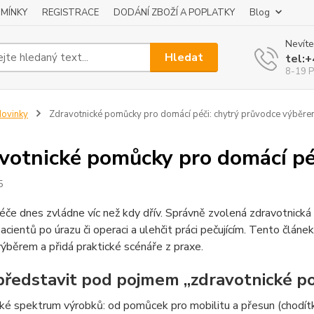
MÍNKY
REGISTRACE
DODÁNÍ ZBOŽÍ A POPLATKY
Blog
Nevíte
Hledat
tel:
8-19 P
ovinky
Zdravotnické pomůcky pro domácí péči: chytrý průvodce výběr
votnické pomůcky pro domácí pé
5
če dnes zvládne víc než kdy dřív. Správně zvolená zdravotnick
pacientů po úrazu či operaci a ulehčit práci pečujícím. Tento člán
výběrem a přidá praktické scénáře z praxe.
 představit pod pojmem „zdravotnické 
oké spektrum výrobků: od pomůcek pro mobilitu a přesun (chodítka,