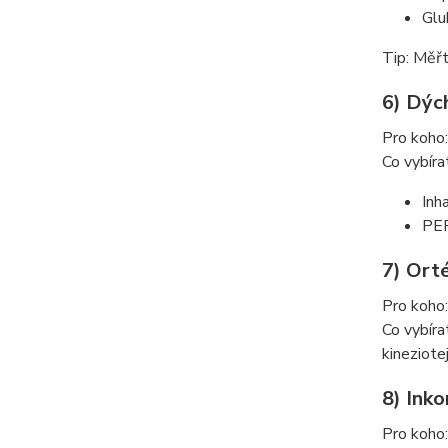
Glu
Tip: Měřt
6) Dýc
Pro koho
Co vybíra
Inh
PEP
7) Orté
Pro koho:
Co vybíra
kineziote
8) Inko
Pro koho: