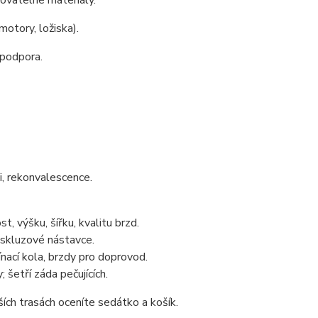
ovatelné materiály.
otory, ložiska).
 podpora.
i, rekonvalescence.
, výšku, šířku, kvalitu brzd.
tiskluzové nástavce.
nací kola, brzdy pro doprovod.
šetří záda pečujících.
ších trasách oceníte sedátko a košík.