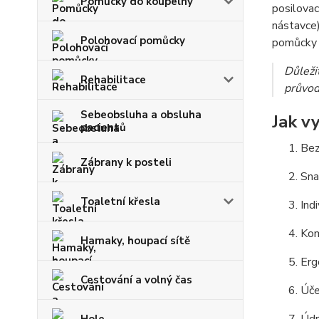
Pomůcky do koupelny
posilovac
nástavce)
Polohovací pomůcky
pomůcky p
Důleži
Rehabilitace
průvod
Sebeobsluha a obsluha
Jak vy
pacientů
Bez
Zábrany k posteli
Sna
Toaletní křesla
Ind
Kom
Hamaky, houpací sítě
Erg
Cestování a volný čas
Úče