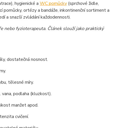
trace), hygienické a
WC pomůcky
(sprchové židle,
ací pomůcky, ortézy a bandáže, inkontinenční sortiment a
dí a snazší zvládání každodennosti.
ře nebo fyzioterapeuta. Článek slouží jako praktický
ály, dostatečná nosnost.
zmy.
ybu, tělesné míry.
. vana, podlaha (kluzkost).
likost manžet apod.
enzita cvičení.