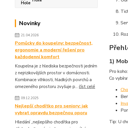
Údr
Hole
Tic
Novinky
Ser
Roz
21.04.2026
Pomůcky do koupelny: bezpečnost,
Přehle
ergonomie a moderní řešení pro
každodenní komfort
1) Mobi
Koupelna je z hlediska bezpečnosti jedním
Pro koho:
z nejrizikovějších prostor v domácnosti.
Co vybíra
Kombinace vlhkosti, hladkých povrchů a
omezeného prostoru zvyšuje p...
číst celé
Cho
Ber
09.12.2025
Inva
Nejlepší chodítko pro seniory: jak
Pom
vybrat opravdu bezpečnou oporu
Tip: U ch
Hledání „nejlepšího chodítka pro