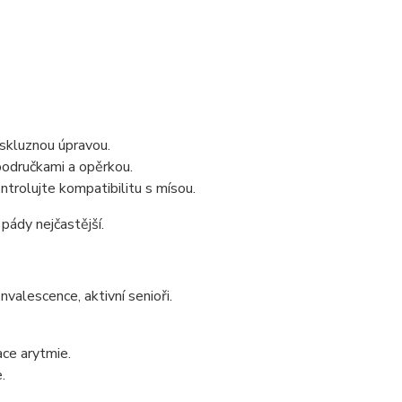
tiskluznou úpravou.
područkami a opěrkou.
trolujte kompatibilitu s mísou.
pády nejčastější.
valescence, aktivní senioři.
ace arytmie.
.