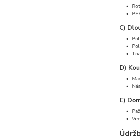
Rot
PEP
C) Dlo
Pol
Pol
Toa
D) Kou
Mad
Nás
E) Dom
Paž
Ved
Údržb