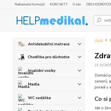
Reklamační formulář
KONTAKTY
O nás
OBCHODNÍ POD
Úvod
N
Antidekubitní matrace
Zdra
Chodítka pro důchodce
21.10.202
Invalidní vozíky
Domácí pé
seniorů, 
Madla
poradí s 
Co si
WC sedátka
Jde o šir