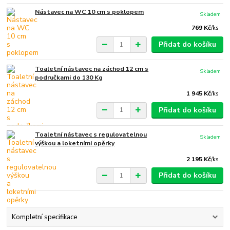
Nástavec na WC 10 cm s poklopem
Skladem
769 Kč
/
ks
Přidat do košíku
Toaletní nástavec na záchod 12 cm s
Skladem
područkami do 130 Kg
1 945 Kč
/
ks
Přidat do košíku
Toaletní nástavec s regulovatelnou
Skladem
výškou a loketními opěrky
2 195 Kč
/
ks
Přidat do košíku
Kompletní specifikace