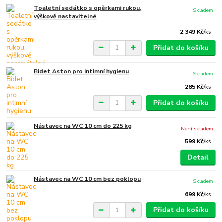
Toaletní sedátko s opěrkami rukou,
Skladem
výškově nastavitelné
2 349 Kč
/
ks
Přidat do košíku
Bidet Aston pro intimní hygienu
Skladem
285 Kč
/
ks
Přidat do košíku
Nástavec na WC 10 cm do 225 kg
Není skladem
599 Kč
/
ks
Detail
Nástavec na WC 10 cm bez poklopu
Skladem
699 Kč
/
ks
Přidat do košíku