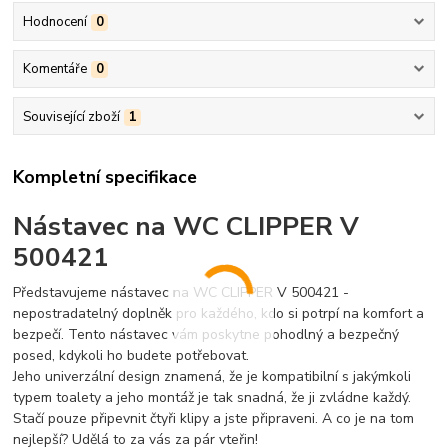
Hodnocení
0
Komentáře
0
Související zboží
1
Kompletní specifikace
Nástavec na WC CLIPPER V
500421
Představujeme nástavec na WC CLIPPER V 500421 -
nepostradatelný doplněk pro každého, kdo si potrpí na komfort a
bezpečí. Tento nástavec vám poskytne pohodlný a bezpečný
posed, kdykoli ho budete potřebovat.
Jeho univerzální design znamená, že je kompatibilní s jakýmkoli
typem toalety a jeho montáž je tak snadná, že ji zvládne každý.
Stačí pouze připevnit čtyři klipy a jste připraveni. A co je na tom
nejlepší? Udělá to za vás za pár vteřin!