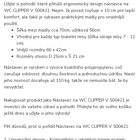
Užijte si pohodlí, které přináší ergonomický design nástavce na
WC CLIPPER V 500421. Nejen, že posed zvyšuje o 10 cm pro lepší
komfort, ale také je vybaven praktickými madly pro snadnější
použití.
Šířka mezi madly cca.70cm, užitková 56cm
Vhodný pro každý typ toaletní mísy (šířka okraje mísy 7 - 12
cm).
Vnější rozměry 66 x 42cm
Rozměry otvoru D 25cm x Š 21 cm
Nástavec je vyroben z vysoce kvalitního polypropylenu, což
zaručuje odolnost, dlouhou životnost a jednoduchou údržbu. Navíc
jeho nosnost dosahuje až 110 kg, takže se nemusíte bát, že by
nevydržel.
Nakupovat produkt jako Nástavec na WC CLIPPER V 500421 je
investicí do vašeho zdraví a pohodlí. Přidejte ho do svého košíku
ještě dnes a užijte si jeho výhody!
Pět důvodů, proč si pořídit Nástavec na WC CLIPPER V 500421:
1. Univerzální design - Kompatibilní s jakýmkoli typem toalety.