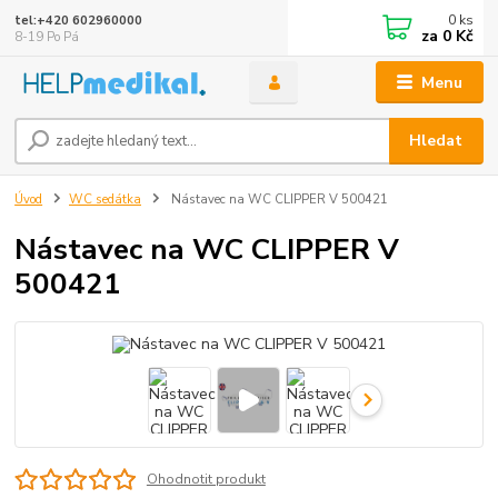
0
ks
tel:+420 602960000
za
0 Kč
8-19 Po Pá
Menu
Hledat
Úvod
WC sedátka
Nástavec na WC CLIPPER V 500421
Nástavec na WC CLIPPER V
500421
Ohodnotit produkt