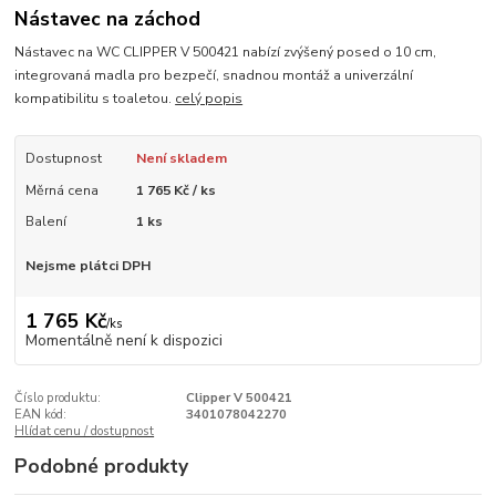
Nástavec na záchod
Nástavec na WC CLIPPER V 500421 nabízí zvýšený posed o 10 cm,
integrovaná madla pro bezpečí, snadnou montáž a univerzální
kompatibilitu s toaletou.
celý popis
Dostupnost
Není skladem
Měrná cena
1 765 Kč / ks
Balení
1 ks
Nejsme plátci DPH
1 765 Kč
/
ks
Momentálně není k dispozici
Číslo produktu:
Clipper V 500421
EAN kód:
3401078042270
Hlídat cenu / dostupnost
Podobné produkty