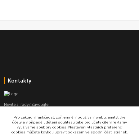
Kontakty
Nevíte si rady? Zavolejte
Pro základní funkčnost, zpříjemnění používání webu, analytické
tel:+420 602960000
účely a v případě udělení souhlasu také pro účely cílení reklamy
8-19 Po Pá
využíváme soubory cookies. Nastavení vlastních preferencí
cookies můžete kdykoli upravit odkazem ve spodní části stránek.
info@helpmedikal.cz